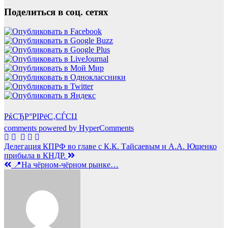
Поделиться в соц. сетях
РќСЂР°РІРёС‚СЃСЏ
comments powered by HyperComments
Навигация
Делегация КПРФ во главе с К.К. Тайсаевым и А.А. Ющенко
прибыла в КНДР.
по
📍На чёрном-чёрном рынке…
записям