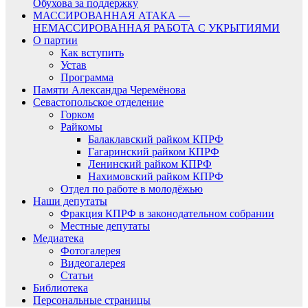
Обухова за поддержку
МАССИРОВАННАЯ АТАКА —
НЕМАССИРОВАННАЯ РАБОТА С УКРЫТИЯМИ
О партии
Как вступить
Устав
Программа
Памяти Александра Черемёнова
Севастопольское отделение
Горком
Райкомы
Балаклавский райком КПРФ
Гагаринский райком КПРФ
Ленинский райком КПРФ
Нахимовский райком КПРФ
Отдел по работе в молодёжью
Наши депутаты
Фракция КПРФ в законодательном собрании
Местные депутаты
Медиатека
Фотогалерея
Видеогалерея
Статьи
Библиотека
Персональные страницы