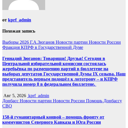
от
kprf_admin
Похожая запись
Выборы 2026
Г.А.Зюганов
Новости партии
Новости России
Фракция КПРФ в Государственной Думе
Геннадий Зюганов: Товарищи! Друзья! Сегодня в
Центральной избирательной комиссии состоялась
жеребьёвка по размещению партий в бюллетене на
выборах депутатов Государственной Думы IX созыва. Наш
представитель первым подошёл к лототрону – и КПРФ
получила номер 8 в федеральном бюллетене.
Авг 5, 2026
kprf_admin
Донбасс
Новости партии
Новости России
Помощь Донбассу
СВО
158-й гуманитарный конвой – помощь фронту от
коммунистов Северного Кавказа и Юга России