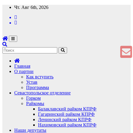
Перейти
Чт. Авг 6th, 2026
к
содержимому
Главная
О партии
Как вступить
Устав
Программа
Севастопольское отделение
Горком
Райкомы
Балаклавский райком КПРФ
Гагаринский райком КПРФ
Ленинский райком КПРФ
Нахимовский райком КПРФ
Наши депутаты