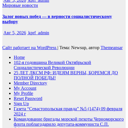
Авг 5, 2026
kprf_admin
Мировые новости
Залог новых побед — в верности социалистическому
выбору
Авг 5, 2026
kprf_admin
Сайт работает на WordPress
|
Тема: Newsup, автор
Themeansar
Home
102-я годовщина Великой Октябрьской
Социалистической Революции
25 ЛЕТ ЛКСМ РФ: ИДЕЯМ ВЕРНЫ, БОРЕМСЯ ДО
ПОЛНОЙ ПОБЕДЫ!
Member Directory
My Account
My Profile
Reset Password
Sign Up
Газета “Севастопольская правда” №5 (1474) 09 февраля
2024 г
Командование бригады морской пехоты Черноморского
флота поблагодарило депутата-коммуниста С.П.