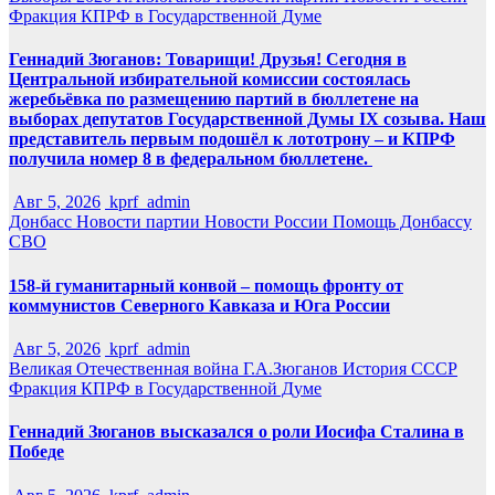
Фракция КПРФ в Государственной Думе
Геннадий Зюганов: Товарищи! Друзья! Сегодня в
Центральной избирательной комиссии состоялась
жеребьёвка по размещению партий в бюллетене на
выборах депутатов Государственной Думы IX созыва. Наш
представитель первым подошёл к лототрону – и КПРФ
получила номер 8 в федеральном бюллетене.
Авг 5, 2026
kprf_admin
Донбасс
Новости партии
Новости России
Помощь Донбассу
СВО
158-й гуманитарный конвой – помощь фронту от
коммунистов Северного Кавказа и Юга России
Авг 5, 2026
kprf_admin
Великая Отечественная война
Г.А.Зюганов
История СССР
Фракция КПРФ в Государственной Думе
Геннадий Зюганов высказался о роли Иосифа Сталина в
Победе