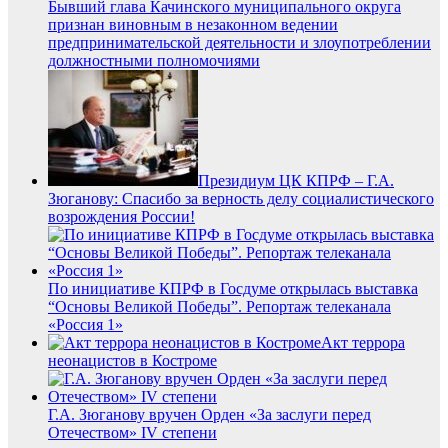
Бывший глава Качинского муниципального округа
признан виновным в незаконном ведении
предпринимательской деятельности и злоупотреблении
должностными полномочиями
Президиум ЦК КПРФ – Г.А.
Зюганову: Спасибо за верность делу социалистического
возрождения России!
По инициативе КПРФ в Госдуме открылась выставка
“Основы Великой Победы”. Репортаж телеканала
«Россия 1»
Акт террора
неонацистов в Костроме
Г.А. Зюганову вручен Орден «За заслуги перед
Отечеством» IV степени