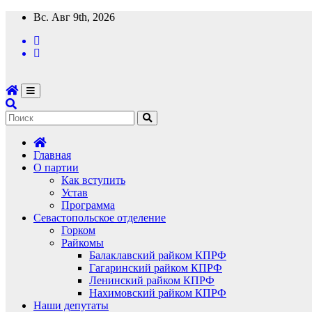
Перейти
Вс. Авг 9th, 2026
к
содержимому
Главная
О партии
Как вступить
Устав
Программа
Севастопольское отделение
Горком
Райкомы
Балаклавский райком КПРФ
Гагаринский райком КПРФ
Ленинский райком КПРФ
Нахимовский райком КПРФ
Наши депутаты