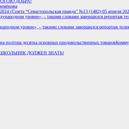
РОГОЮ ДОБРА!
ремёнова
Газета “Севастопольская правда” №13 (1482) 05 апреля 202
ародном уровне», – такими словами завершился репортаж теле
Коммун
ШКОЛЬНИК ДОЛЖЕН ЗНАТЬ!