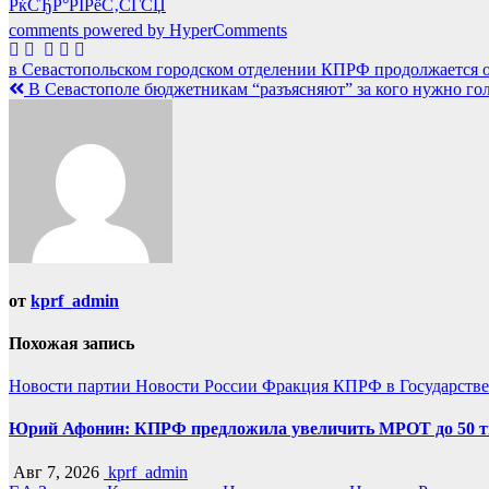
РќСЂР°РІРёС‚СЃСЏ
comments powered by HyperComments
Навигация
в Севастопольском городском отделении КПРФ продолжается 
В Севастополе бюджетникам “разъясняют” за кого нужно го
по
записям
от
kprf_admin
Похожая запись
Новости партии
Новости России
Фракция КПРФ в Государств
Юрий Афонин: КПРФ предложила увеличить МРОТ до 50 т
Авг 7, 2026
kprf_admin