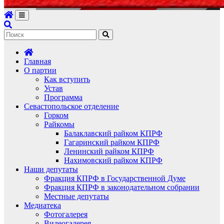
Главная
О партии
Как вступить
Устав
Программа
Севастопольское отделение
Горком
Райкомы
Балаклавский райком КПРФ
Гагаринский райком КПРФ
Ленинский райком КПРФ
Нахимовский райком КПРФ
Наши депутаты
Фракция КПРФ в Государственной Думе
Фракция КПРФ в законодательном собрании
Местные депутаты
Медиатека
Фотогалерея
Видеогалерея