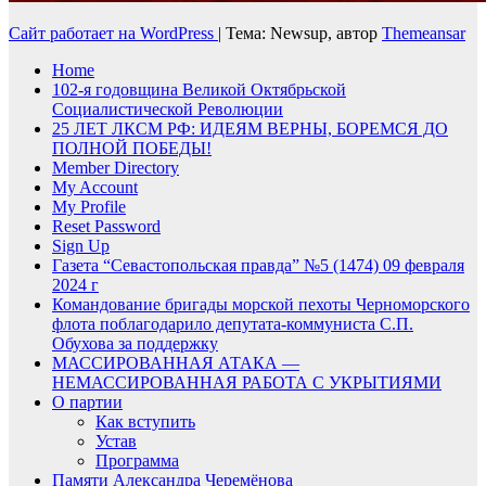
Сайт работает на WordPress
|
Тема: Newsup, автор
Themeansar
Home
102-я годовщина Великой Октябрьской
Социалистической Революции
25 ЛЕТ ЛКСМ РФ: ИДЕЯМ ВЕРНЫ, БОРЕМСЯ ДО
ПОЛНОЙ ПОБЕДЫ!
Member Directory
My Account
My Profile
Reset Password
Sign Up
Газета “Севастопольская правда” №5 (1474) 09 февраля
2024 г
Командование бригады морской пехоты Черноморского
флота поблагодарило депутата-коммуниста С.П.
Обухова за поддержку
МАССИРОВАННАЯ АТАКА —
НЕМАССИРОВАННАЯ РАБОТА С УКРЫТИЯМИ
О партии
Как вступить
Устав
Программа
Памяти Александра Черемёнова