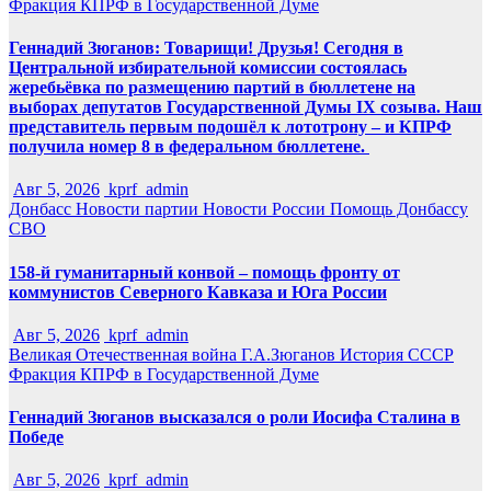
Фракция КПРФ в Государственной Думе
Геннадий Зюганов: Товарищи! Друзья! Сегодня в
Центральной избирательной комиссии состоялась
жеребьёвка по размещению партий в бюллетене на
выборах депутатов Государственной Думы IX созыва. Наш
представитель первым подошёл к лототрону – и КПРФ
получила номер 8 в федеральном бюллетене.
Авг 5, 2026
kprf_admin
Донбасс
Новости партии
Новости России
Помощь Донбассу
СВО
158-й гуманитарный конвой – помощь фронту от
коммунистов Северного Кавказа и Юга России
Авг 5, 2026
kprf_admin
Великая Отечественная война
Г.А.Зюганов
История СССР
Фракция КПРФ в Государственной Думе
Геннадий Зюганов высказался о роли Иосифа Сталина в
Победе
Авг 5, 2026
kprf_admin