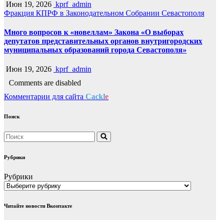
Июн 19, 2026
kprf_admin
Фракция КПРФ в Законодательном Собрании Севастополя
Много вопросов к «новеллам» Закона «О выборах
депутатов представительных органов внутригородских
муниципальных образований города Севастополя»
Июн 19, 2026
kprf_admin
Comments are disabled
Комментарии для сайта
Cackl
e
Поиск
Рубрики
Рубрики
Читайте новости Вконтакте