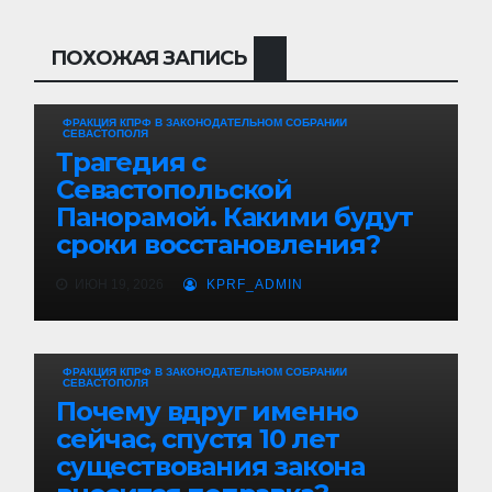
ПОХОЖАЯ ЗАПИСЬ
ФРАКЦИЯ КПРФ В ЗАКОНОДАТЕЛЬНОМ СОБРАНИИ
СЕВАСТОПОЛЯ
Трагедия с
Севастопольской
Панорамой. Какими будут
сроки восстановления?
ИЮН 19, 2026
KPRF_ADMIN
ФРАКЦИЯ КПРФ В ЗАКОНОДАТЕЛЬНОМ СОБРАНИИ
СЕВАСТОПОЛЯ
Почему вдруг именно
сейчас, спустя 10 лет
существования закона