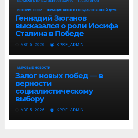
ВЕЛИКАЯ ОТЕЧЕСТВЕННАЯ ВОЙНА
Г.А.ЗЮГАНОВ
ИСТОРИЯ СССР
ФРАКЦИЯ КПРФ В ГОСУДАРСТВЕННОЙ ДУМЕ
Геннадий Зюганов
высказался о роли Иосифа
Сталина в Победе
АВГ 5, 2026
KPRF_ADMIN
МИРОВЫЕ НОВОСТИ
Залог новых побед — в
верности
социалистическому
выбору
АВГ 5, 2026
KPRF_ADMIN