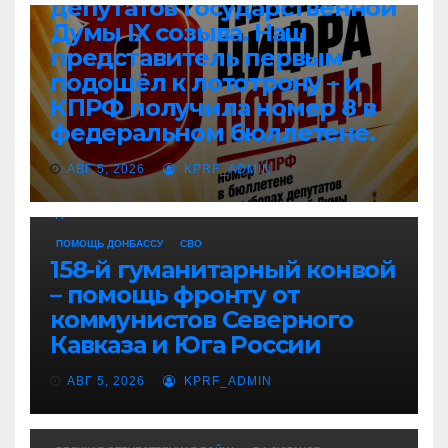
депутатов Государственной
Думы IX созыва. Наш
представитель первым
подошёл к лототрону – и
КПРФ получила номер 8 в
федеральном бюллетене.
АВГ 5, 2026
KPRF_ADMIN
ДОНБАСС
НОВОСТИ ПАРТИИ
НОВОСТИ РОССИИ
ПОМОЩЬ ДОНБАССУ
СВО
158-й гуманитарный конвой
– помощь фронту от
коммунистов Северного
Кавказа и Юга России
АВГ 5, 2026
KPRF_ADMIN