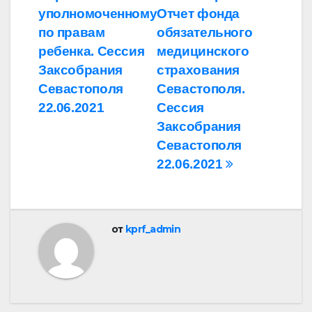
по
уполномоченному
Отчет фонда
записям
по правам
обязательного
ребенка. Сессия
медицинского
Заксобрания
страхования
Севастополя
Севастополя.
22.06.2021
Сессия
Заксобрания
Севастополя
22.06.2021
от
kprf_admin