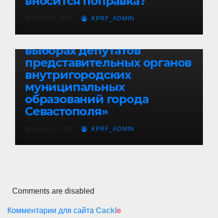
вносится поправка?
ФРАКЦИЯ КПРФ В ЗАКОНОДАТЕЛЬНОМ СОБРАНИИ
СЕВАСТОПОЛЯ
ИЮН 19, 2026
KPRF_ADMIN
Много вопросов к
«новеллам» Закона «О
выборах депутатов
представительных органов
внутригородских
муниципальных
образований города
Севастополя»
ИЮН 19, 2026
KPRF_ADMIN
Comments are disabled
Комментарии для сайта
Cackl
e