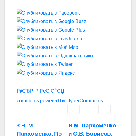
РќСЂР°РІРёС‚СЃСЏ
comments powered by HyperComments
Навигация
В. М.
В.М. Пархоменко
Пархоменко. По
и С.В. Борисов.