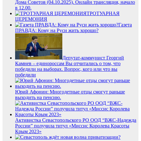
Дома Советов (04.10.2025). Онлайн трансляция, начало
в 12.00.
ТРОТУАРНАЯ
ЦЕРЕМОНИЯ
Газета
ПРАВДА: Кому на Руси жить хорошо?
Депутат-коммунист Георгий
Камнев – единороссам Вы отчитались о том, что
победили на выборах. Вопрос, кого или что вы
победили
Юрий Афонин: Многодетные отцы смогут раньше
выходить на пенсию.
Активистка Севастопольского РО ООД “ВЖС-Надежда
России” получила титул «Миссис Королева Красоты
Крым 2023»