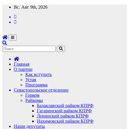
Перейти
Вс. Авг 9th, 2026
к
содержимому
Главная
О партии
Как вступить
Устав
Программа
Севастопольское отделение
Горком
Райкомы
Балаклавский райком КПРФ
Гагаринский райком КПРФ
Ленинский райком КПРФ
Нахимовский райком КПРФ
Наши депутаты