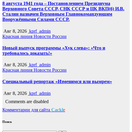
8 августа 1941 года – Постановлением Президиума
Верховного Совета СССР, СНК СССР и ЦК ВКП(б) И.В.
Сталин назначен Верховным Главнокомандующим
Вооружёнными Силами СССР.
Авг 8, 2026
kprf_admin
Красная линия
Новости России
Новый выпуск программы «Хук слева»: «Что и
требовалось доказать!»
Авг 8, 2026
kprf_admin
Красная линия
Новости России
Специальный репортаж «Изменимся или вымрем»
Авг 8, 2026
kprf_admin
Comments are disabled
Комментарии для сайта
Cackl
e
Поиск