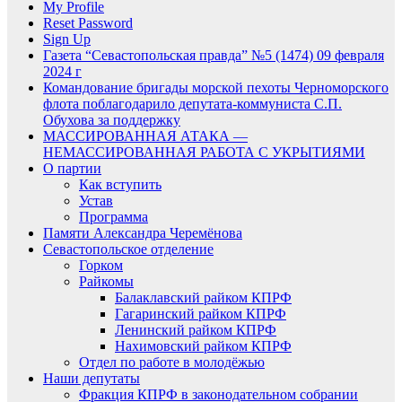
My Profile
Reset Password
Sign Up
Газета “Севастопольская правда” №5 (1474) 09 февраля
2024 г
Командование бригады морской пехоты Черноморского
флота поблагодарило депутата-коммуниста С.П.
Обухова за поддержку
МАССИРОВАННАЯ АТАКА —
НЕМАССИРОВАННАЯ РАБОТА С УКРЫТИЯМИ
О партии
Как вступить
Устав
Программа
Памяти Александра Черемёнова
Севастопольское отделение
Горком
Райкомы
Балаклавский райком КПРФ
Гагаринский райком КПРФ
Ленинский райком КПРФ
Нахимовский райком КПРФ
Отдел по работе в молодёжью
Наши депутаты
Фракция КПРФ в законодательном собрании