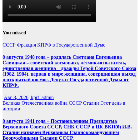
You missed
СССР
Фракция КПРФ в Государственной Думе
8 августа 1948 года – родилась Светлана Евгеньевна
Савицкая – советский космонавт, лётчик-испытатель,
единственная женщина – дважды Герой Советского Союза
(1982, 1984), первая в мире женщина, совершившая выход
в открытый космос. Депутат Государственной Думы от
КПРФ.
Авг 8, 2026
kprf_admin
Великая Отечественная война
СССР
Сталин
Этот день в
истории
8 августа 1941 года – Постановлением Президиума
Верховного Совета СССР, СНК СССР и ЦК ВКП(б) И.В.
Сталин назначен Верховным Главнокомандующим
Вооружёнными Силами СССР.