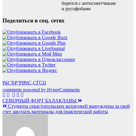
борется с антисоветчикам
и русофобами
Поделиться в соц. сетях
РќСЂР°РІРёС‚СЃСЏ
comments powered by HyperComments
Навигация
СЕВЕРНЫЙ ФОРТ БАЛАКЛАВЫ
Студенты севастопольских колледжей вынуждены за свой
по
счет закупать материалы для практической работы
записям