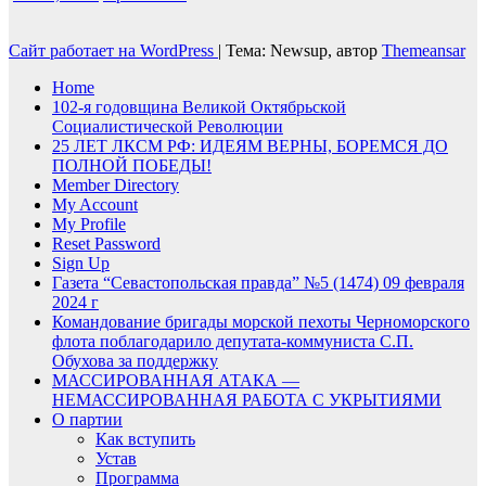
Сайт работает на WordPress
|
Тема: Newsup, автор
Themeansar
Home
102-я годовщина Великой Октябрьской
Социалистической Революции
25 ЛЕТ ЛКСМ РФ: ИДЕЯМ ВЕРНЫ, БОРЕМСЯ ДО
ПОЛНОЙ ПОБЕДЫ!
Member Directory
My Account
My Profile
Reset Password
Sign Up
Газета “Севастопольская правда” №5 (1474) 09 февраля
2024 г
Командование бригады морской пехоты Черноморского
флота поблагодарило депутата-коммуниста С.П.
Обухова за поддержку
МАССИРОВАННАЯ АТАКА —
НЕМАССИРОВАННАЯ РАБОТА С УКРЫТИЯМИ
О партии
Как вступить
Устав
Программа