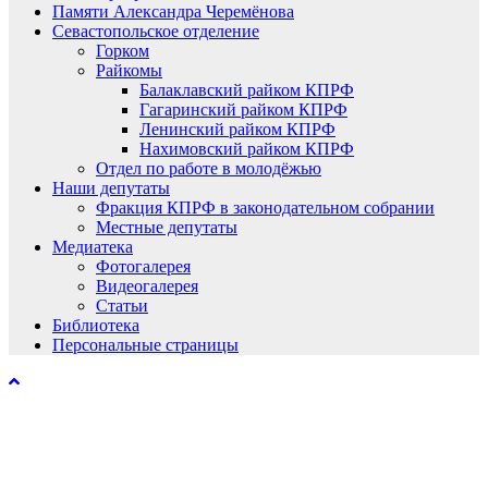
Памяти Александра Черемёнова
Севастопольское отделение
Горком
Райкомы
Балаклавский райком КПРФ
Гагаринский райком КПРФ
Ленинский райком КПРФ
Нахимовский райком КПРФ
Отдел по работе в молодёжью
Наши депутаты
Фракция КПРФ в законодательном собрании
Местные депутаты
Медиатека
Фотогалерея
Видеогалерея
Статьи
Библиотека
Персональные страницы