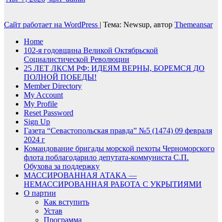
Сайт работает на WordPress
|
Тема: Newsup, автор
Themeansar
Home
102-я годовщина Великой Октябрьской
Социалистической Революции
25 ЛЕТ ЛКСМ РФ: ИДЕЯМ ВЕРНЫ, БОРЕМСЯ ДО
ПОЛНОЙ ПОБЕДЫ!
Member Directory
My Account
My Profile
Reset Password
Sign Up
Газета “Севастопольская правда” №5 (1474) 09 февраля
2024 г
Командование бригады морской пехоты Черноморского
флота поблагодарило депутата-коммуниста С.П.
Обухова за поддержку
МАССИРОВАННАЯ АТАКА —
НЕМАССИРОВАННАЯ РАБОТА С УКРЫТИЯМИ
О партии
Как вступить
Устав
Программа