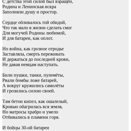
С детства этой силой был взращён,
Родина и Ленинская искра
Заполняли душу и простор.
Сердце обливалось той обидой,
Что так мало в жизни сделать смог
Для могучей Родины любимой,
И для батареи, как оплот.
Но война, как грозное отродье
Заставляла, смерть переживать
И держаться до последней крови,
Не давая немцам наступать.
Били пушки, танки, пулемёты,
Рвали бомбы ложе батарей,
А вокруг кружились самолёты
И грозились силою своей.
Там бетон кипел, как ошалелый,
Кровью обагрилась вся земля,
Но матросы храбро и умело
Отбивались в пламени горя.
И бойцы 30-ой батареи