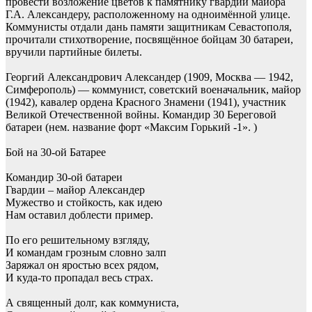
провести возложение цветов к памятнику гвардии майора
Г.А. Александеру, расположенному на одноимённой улице.
Коммунисты отдали дань памяти защитникам Севастополя,
прочитали стихотворение, посвящённое бойцам 30 батареи,
вручили партийные билеты.
Георгий Александрович Александер (1909, Москва — 1942,
Симферополь) — коммунист, советский военачальник, майор
(1942), кавалер ордена Красного Знамени (1941), участник
Великой Отечественной войны. Командир 30 Береговой
батареи (нем. название форт «Максим Горький -1». )
Бой на 30-ой Батарее
Командир 30-ой батареи
Гвардии – майор Александер
Мужество и стойкость, как идею
Нам оставил доблести пример.
По его решительному взгляду,
И командам грозным словно залп
Заряжал он яростью всех рядом,
И куда-то пропадал весь страх.
А священный долг, как коммуниста,