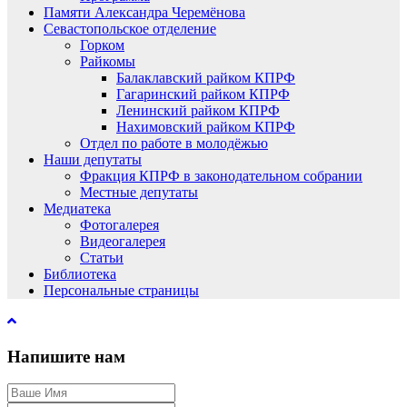
Памяти Александра Черемёнова
Севастопольское отделение
Горком
Райкомы
Балаклавский райком КПРФ
Гагаринский райком КПРФ
Ленинский райком КПРФ
Нахимовский райком КПРФ
Отдел по работе в молодёжью
Наши депутаты
Фракция КПРФ в законодательном собрании
Местные депутаты
Медиатека
Фотогалерея
Видеогалерея
Статьи
Библиотека
Персональные страницы
Напишите нам