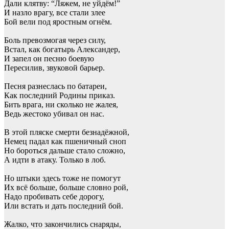
Дали клятву: “Ляжем, не уйдём!”
И назло врагу, все стали злее
Бой вели под яростным огнём.
Боль превозмогая через силу,
Встал, как богатырь Александер,
И запел он песню боевую
Пересилив, звуковой барьер.
Песня разнеслась по батареи,
Как последний Родины приказ.
Бить врага, ни сколько не жалея,
Ведь жестоко убивал он нас.
В этой пляске смерти безнадёжной,
Немец падал как пшеничный сноп
Но бороться дальше стало сложно,
А идти в атаку. Только в лоб.
Но штыки здесь тоже не помогут
Их всё больше, больше словно рой,
Надо пробивать себе дорогу,
Или встать и дать последний бой.
Жалко, что закончились снаряды,