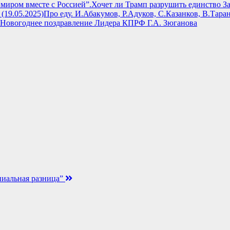
Хочет ли Трамп разрушить единство За
Про еду. И.Абакумов, Р.Адуков, С.Казанков, В.Таран
Новогоднее поздравление Лидера КПРФ Г.А. Зюганова
пиальная разница”