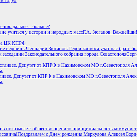
ом году»
ения: дальше – больше?
Г.А. Зюганов: Важнейши
ума ЦК КПРФ
Геннадий Зюганов: Герои космоса учат нас брать 
Серг
астливее. Депутат от КПРФ в Нахимовском МО г.Севастополя А
м.
ов показывает: общество оценило принципиальность коммунист
Поздравляем с Днем рождения Меркулова Алексея Бори