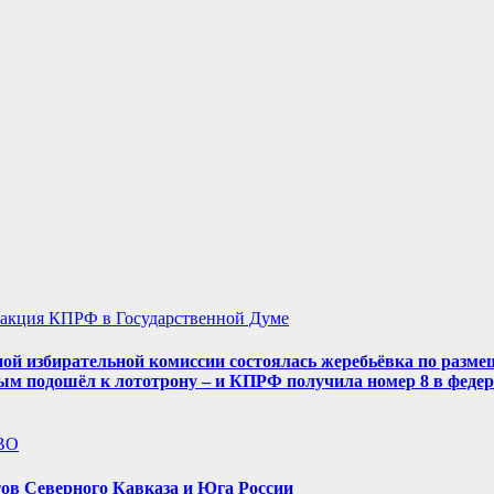
акция КПРФ в Государственной Думе
ой избирательной комиссии состоялась жеребьёвка по разме
ым подошёл к лототрону – и КПРФ получила номер 8 в феде
ВО
ов Северного Кавказа и Юга России