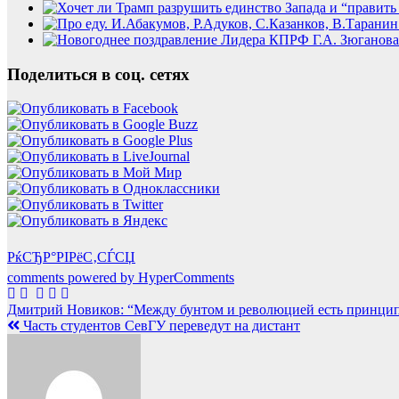
Поделиться в соц. сетях
РќСЂР°РІРёС‚СЃСЏ
comments powered by HyperComments
Навигация
Дмитрий Новиков: “Между бунтом и революцией есть принци
Часть студентов СевГУ переведут на дистант
по
записям