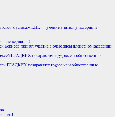
й ключ к успехам КПК — умение учиться у истории и
большие вершины!
ей Борисов принял участие в очередном пленарном заседании
лексей ГЛАДКИХ поздравляет трудовые и общественные
ов
совича!