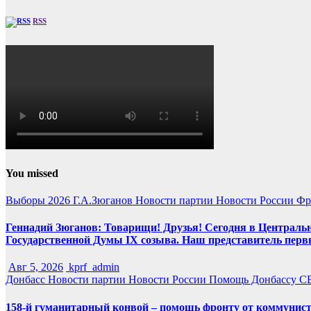
RSS
You missed
Выборы 2026
Г.А.Зюганов
Новости партии
Новости России
Фр
Геннадий Зюганов: Товарищи! Друзья! Сегодня в Центральн
Государственной Думы IX созыва. Наш представитель перв
Авг 5, 2026
kprf_admin
Донбасс
Новости партии
Новости России
Помощь Донбассу
С
158-й гуманитарный конвой – помощь фронту от коммунист