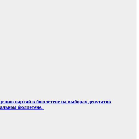
щению партий в бюллетене на выборах депутатов
ральном бюллетене.