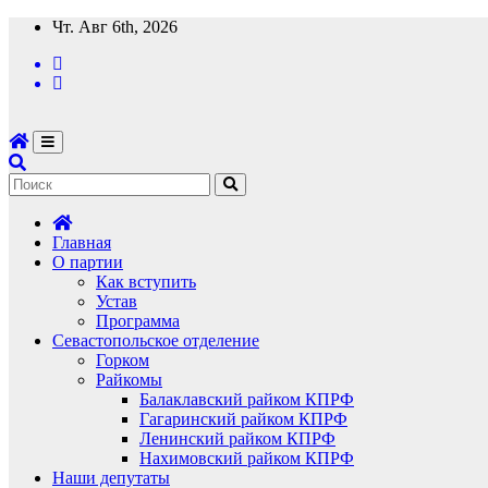
Перейти
Чт. Авг 6th, 2026
к
содержимому
Главная
О партии
Как вступить
Устав
Программа
Севастопольское отделение
Горком
Райкомы
Балаклавский райком КПРФ
Гагаринский райком КПРФ
Ленинский райком КПРФ
Нахимовский райком КПРФ
Наши депутаты