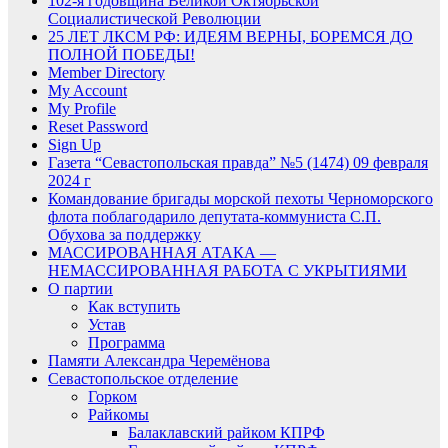
102-я годовщина Великой Октябрьской
Социалистической Революции
25 ЛЕТ ЛКСМ РФ: ИДЕЯМ ВЕРНЫ, БОРЕМСЯ ДО
ПОЛНОЙ ПОБЕДЫ!
Member Directory
My Account
My Profile
Reset Password
Sign Up
Газета “Севастопольская правда” №5 (1474) 09 февраля
2024 г
Командование бригады морской пехоты Черноморского
флота поблагодарило депутата-коммуниста С.П.
Обухова за поддержку
МАССИРОВАННАЯ АТАКА —
НЕМАССИРОВАННАЯ РАБОТА С УКРЫТИЯМИ
О партии
Как вступить
Устав
Программа
Памяти Александра Черемёнова
Севастопольское отделение
Горком
Райкомы
Балаклавский райком КПРФ