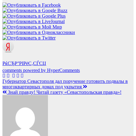
РќСЂР°РІРёС‚СЃСЏ
comments powered by HyperComments
Навигация
Губернатор Севастополя дал поручение готовить подвалы в
многоквартирных домах под укрытия
по
Знай правду! Читай газету «Севастопольская правда»!
записям