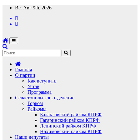
Перейти
Вс. Авг 9th, 2026
к
содержимому
Главная
О партии
Как вступить
Устав
Программа
Севастопольское отделение
Горком
Райкомы
Балаклавский райком КПРФ
Гагаринский райком КПРФ
Ленинский райком КПРФ
Нахимовский райком КПРФ
Наши депутаты