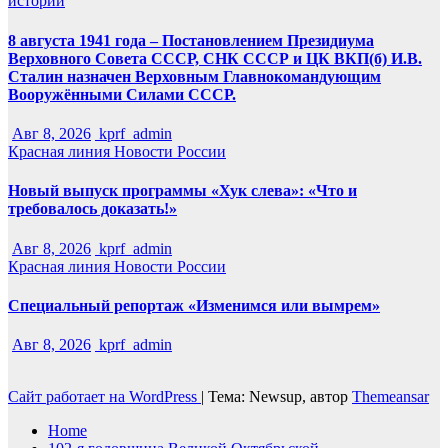
истории
8 августа 1941 года – Постановлением Президиума
Верховного Совета СССР, СНК СССР и ЦК ВКП(б) И.В.
Сталин назначен Верховным Главнокомандующим
Вооружёнными Силами СССР.
Авг 8, 2026
kprf_admin
Красная линия
Новости России
Новый выпуск программы «Хук слева»: «Что и
требовалось доказать!»
Авг 8, 2026
kprf_admin
Красная линия
Новости России
Специальный репортаж «Изменимся или вымрем»
Авг 8, 2026
kprf_admin
Сайт работает на WordPress
|
Тема: Newsup, автор
Themeansar
Home