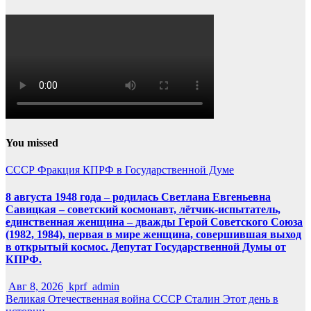
You missed
СССР
Фракция КПРФ в Государственной Думе
8 августа 1948 года – родилась Светлана Евгеньевна
Савицкая – советский космонавт, лётчик-испытатель,
единственная женщина – дважды Герой Советского Союза
(1982, 1984), первая в мире женщина, совершившая выход
в открытый космос. Депутат Государственной Думы от
КПРФ.
Авг 8, 2026
kprf_admin
Великая Отечественная война
СССР
Сталин
Этот день в