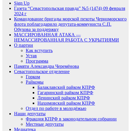
Sign Up
Газета “Севастопольская правда” №5 (1474) 09 февраля
2024 г
Командование бригады морской пехоты Черноморского
флота поблагодарило депутата-коммуниста С.П.
Обухова за поддержку
МАССИРОВАННАЯ АТАКА —
НЕМАССИРОВАННАЯ РАБОТА С УКРЫТИЯМИ
О партии
Как вступить
Устав
Программа
Памяти Александра Черемёнова
Севастопольское отделение
Горком
Райкомы
Балаклавский райком КПРФ
Гагаринский райком КПРФ
Ленинский райком КПРФ
Нахимовский райком КПРФ
Отдел по работе в молодёжью
Наши депутаты
Фракция КПРФ в законодательном собрании
Местные депутаты
Медиатека