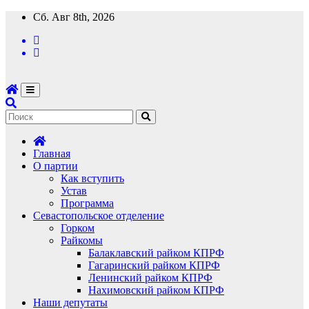
Перейти
Сб. Авг 8th, 2026
к
содержимому
Главная
О партии
Как вступить
Устав
Программа
Севастопольское отделение
Горком
Райкомы
Балаклавский райком КПРФ
Гагаринский райком КПРФ
Ленинский райком КПРФ
Нахимовский райком КПРФ
Наши депутаты