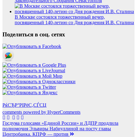
Законодательного Собрания Севастополя
В Москве состоялся торжественный вечер,
посвященный 140-летию со Дня рождения И.В. Сталина
Поделиться в соц. сетях
РќСЂР°РІРёС‚СЃСЏ
comments powered by HyperComments
Навигация
Госдума голосами «Единой России» и ЛДПР продлила
полномочия Эльвиры Набиуллиной на посту главы
по
Центробанка. КПРФ — против