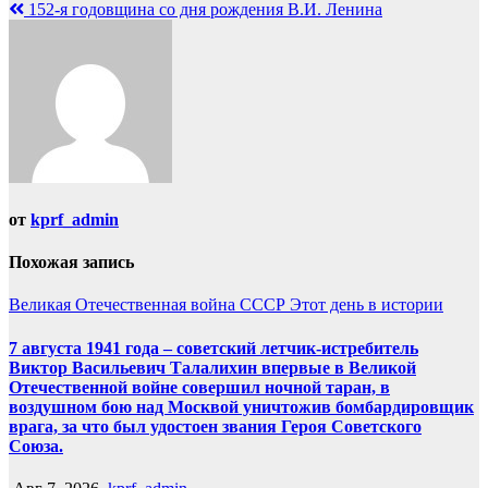
записям
152-я годовщина со дня рождения В.И. Ленина
от
kprf_admin
Похожая запись
Великая Отечественная война
СССР
Этот день в истории
7 августа 1941 года – советский летчик-истребитель
Виктор Васильевич Талалихин впервые в Великой
Отечественной войне совершил ночной таран, в
воздушном бою над Москвой уничтожив бомбардировщик
врага, за что был удостоен звания Героя Советского
Союза.