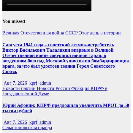
You missed
Великая Отечественная война
СССР
Этот день в истории
7 августа 1941 года – советский летчик-истребитель
Виктор Васильевич Талалихин впервые в Великой
Отечественной войне совершил ночной таран, в
воздушном бою над Москвой уничтожив бомбардировщик
врага, за что был удостоен звания Героя Советского
Союза.
Авг 7, 2026
kprf_admin
Новости партии
Новости России
Фракция КПРФ в
Государственной Думе
Юрий Афонин: КПРФ предложила увеличить МРОТ до 50
тысяч рублей
Авг 7, 2026
kprf_admin
Севастопольская правда