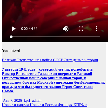
You missed
Великая Отечественная война
СССР
Этот день в истории
7 августа 1941 года – советский летчик-истребитель
Виктор Васильевич Талалихин впервые в Великой
Отечественной войне совершил ночной таран, в
воздушном бою над Москвой уничтожив бомбардировщик
врага, за что был удостоен звания Героя Советского
Союза.
Авг 7, 2026
kprf_admin
Новости партии
Новости России
Фракция КПРФ в