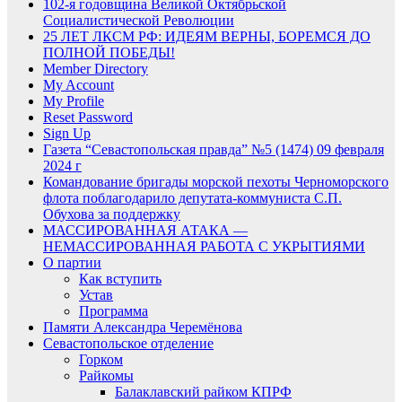
102-я годовщина Великой Октябрьской
Социалистической Революции
25 ЛЕТ ЛКСМ РФ: ИДЕЯМ ВЕРНЫ, БОРЕМСЯ ДО
ПОЛНОЙ ПОБЕДЫ!
Member Directory
My Account
My Profile
Reset Password
Sign Up
Газета “Севастопольская правда” №5 (1474) 09 февраля
2024 г
Командование бригады морской пехоты Черноморского
флота поблагодарило депутата-коммуниста С.П.
Обухова за поддержку
МАССИРОВАННАЯ АТАКА —
НЕМАССИРОВАННАЯ РАБОТА С УКРЫТИЯМИ
О партии
Как вступить
Устав
Программа
Памяти Александра Черемёнова
Севастопольское отделение
Горком
Райкомы
Балаклавский райком КПРФ