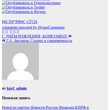
РќСЂР°РІРёС‚СЃСЏ
comments powered by HyperComments
Навигация
С ДНЁМ РОЖДЕНИЯ, КОМСОМОЛ!
Г.А. Зюганов: Сталин и современность
по
записям
от
kprf_admin
Похожая запись
Новости партии
Новости России
Фракция КПРФ в