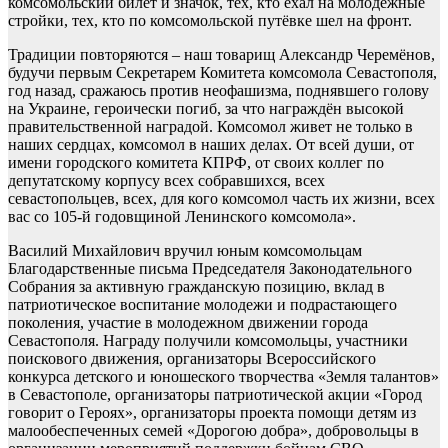
комсомольский билет и значок, тех, кто ехал на молодёжные
стройки, тех, кто по комсомольской путёвке шел на фронт.
Традиции повторяются – наш товарищ Александр Черемёнов,
будучи первым Секретарем Комитета комсомола Севастополя,
год назад, сражаюсь против неофашизма, поднявшего голову
на Украине, героически погиб, за что награждён высокой
правительственной наградой. Комсомол живет не только в
наших сердцах, комсомол в наших делах. От всей души, от
имени городского комитета КПРФ, от своих коллег по
депутатскому корпусу всех собравшихся, всех
севастопольцев, всех, для кого комсомол часть их жизни, всех
вас со 105-й годовщиной Ленинского комсомола».
Василий Михайлович вручил юным комсомольцам
Благодарственные письма Председателя Законодательного
Собрания за активную гражданскую позицию, вклад в
патриотическое воспитание молодежи и подрастающего
поколения, участие в молодежном движении города
Севастополя. Награду получили комсомольцы, участники
поискового движения, организаторы Всероссийского
конкурса детского и юношеского творчества «Земля талантов»
в Севастополе, организаторы патриотической акции «Город
говорит о Героях», организаторы проекта помощи детям из
малообеспеченных семей «Дорогою добра», добровольцы в