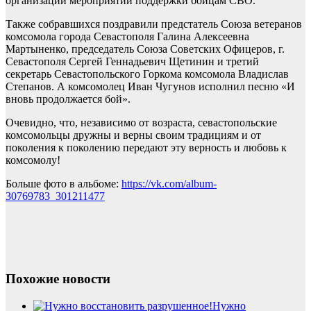
организации мероприятий поддержки бойцам СВО.
Также собравшихся поздравили предстатель Союза ветеранов
комсомола города Севастополя Галина Алексеевна
Мартыненко, председатель Союза Советских Офицеров, г.
Севастополя Сергей Геннадьевич Щетинин и третий
секретарь Севастопольского Горкома комсомола Владислав
Степанов. А комсомолец Иван Чугунов исполнил песню «И
вновь продолжается бой».
Очевидно, что, независимо от возраста, севастопольские
комсомольцы дружны и верны своим традициям и от
поколения к поколению передают эту верность и любовь к
комсомолу!
Больше фото в альбоме:
https://vk.com/album-
30769783_301211477
Похожие новости
Нужно