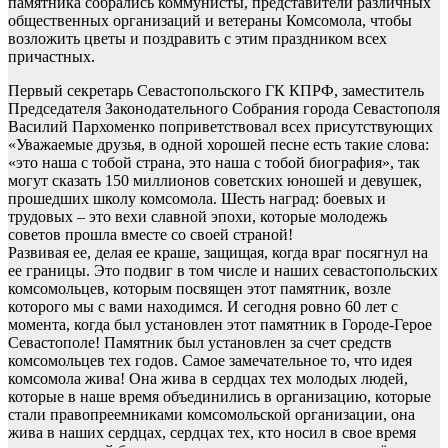
памятника собрались коммунисты, представители различных
общественных организаций и ветераны Комсомола, чтобы
возложить цветы и поздравить с этим праздником всех
причастных.
Первый секретарь Севастопольского ГК КПРФ, заместитель
Председателя Законодательного Собрания города Севастополя
Василий Пархоменко поприветствовал всех присутствующих
«Уважаемые друзья, в одной хорошей песне есть такие слова:
«это наша с тобой страна, это наша с тобой биография», так
могут сказать 150 миллионов советских юношей и девушек,
прошедших школу комсомола. Шесть наград: боевых и
трудовых – это вехи славной эпохи, которые молодежь
советов прошла вместе со своей страной!
Развивая ее, делая ее краше, защищая, когда враг посягнул на
ее границы. Это подвиг в том числе и наших севастопольских
комсомольцев, которым посвящен этот памятник, возле
которого мы с вами находимся. И сегодня ровно 60 лет с
момента, когда был установлен этот памятник в Городе-Герое
Севастополе! Памятник был установлен за счет средств
комсомольцев тех годов. Самое замечательное то, что идея
комсомола жива! Она жива в сердцах тех молодых людей,
которые в наше время объединились в организацию, которые
стали правопреемниками комсомольской организации, она
жива в наших сердцах, сердцах тех, кто носил в свое время