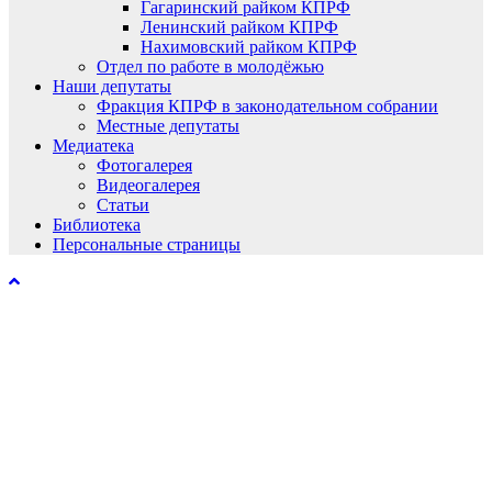
Гагаринский райком КПРФ
Ленинский райком КПРФ
Нахимовский райком КПРФ
Отдел по работе в молодёжью
Наши депутаты
Фракция КПРФ в законодательном собрании
Местные депутаты
Медиатека
Фотогалерея
Видеогалерея
Статьи
Библиотека
Персональные страницы