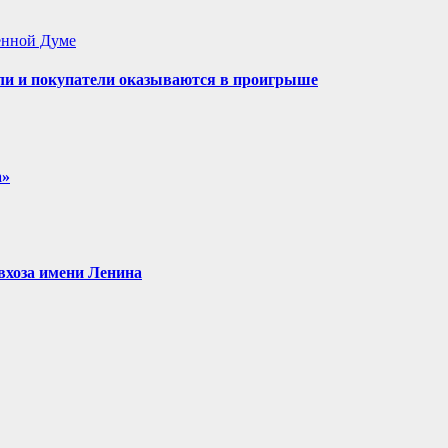
енной Думе
ели и покупатели оказываются в проигрыше
а»
овхоза имени Ленина