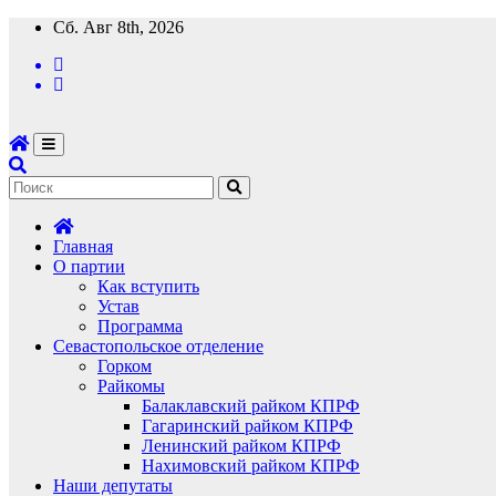
Перейти
Сб. Авг 8th, 2026
к
содержимому
Главная
О партии
Как вступить
Устав
Программа
Севастопольское отделение
Горком
Райкомы
Балаклавский райком КПРФ
Гагаринский райком КПРФ
Ленинский райком КПРФ
Нахимовский райком КПРФ
Наши депутаты