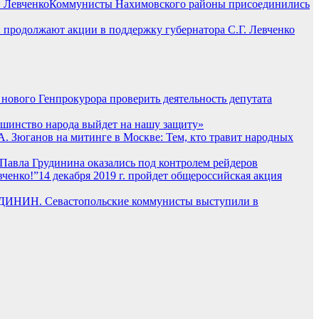
Коммунисты Нахимовского районы присоединились
 продолжают акции в поддержку губернатора С.Г. Левченко
нового Генпрокурора проверить деятельность депутата
ьшинство народа выйдет на нашу защиту»
А. Зюганов на митинге в Москве: Тем, кто травит народных
Павла Грудинина оказались под контролем рейдеров
14 декабря 2019 г. пройдет общероссийская акция
ИНИН. Севастопольские коммунисты выступили в