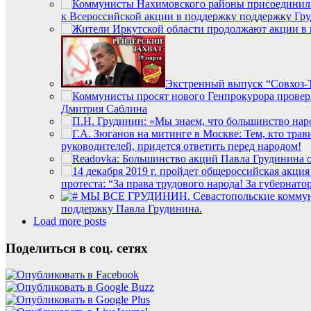
к Всероссийской акции в поддержку поддержку Гр
Экстренный выпуск “Совхоз-Т
Дмитрия Саблина
руководителей, придется ответить перед народом!
протеста: “За права трудового народа! За губернато
поддержку Павла Грудинина.
Load more posts
Поделиться в соц. сетях