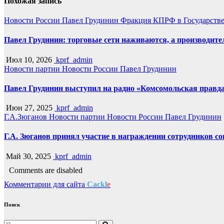
Похожая запись
Новости России
Павел Грудинин
Фракция КПРФ в Государств
Павел Грудинин: торговые сети наживаются, а производит
Июл 10, 2026
kprf_admin
Новости партии
Новости России
Павел Грудинин
Павел Грудинин выступил на радио «Комсомольская правд
Июн 27, 2025
kprf_admin
Г.А.Зюганов
Новости партии
Новости России
Павел Грудинин
Г.А. Зюганов принял участие в награждении сотрудников с
Май 30, 2025
kprf_admin
Comments are disabled
Комментарии для сайта
Cackl
e
Поиск