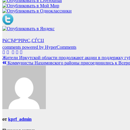
РќСЂР°РІРёС‚СЃСЏ
comments powered by HyperComments
Навигация
Жители Иркутской области продолжают акции в поддержку губ
Коммунисты Нахимовского районы присоединились к Всерос
по
записям
от
kprf_admin