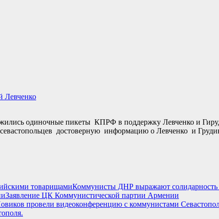
й Левченко
олжились одиночные пикеты КПРФ в поддержку Левченко и Гируд
о севастопольцев достоверную информацию о Левченко и Грудин
Коммунисты ДНР выражают солидарность 
Заявление ЦК Коммунистической партии Армении
тополя.