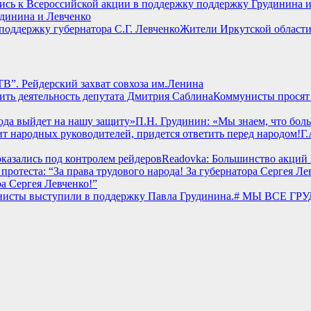
удинина и Левченко
Жители Иркутской области
В”. Рейдерский захват совхоза им.Ленина
Коммунисты просят 
П.Н. Грудинин: «Мы знаем, что бол
Г.
Readovka: Большинство акций 
ра Сергея Левченко!”
# МЫ ВСЕ ГРУД