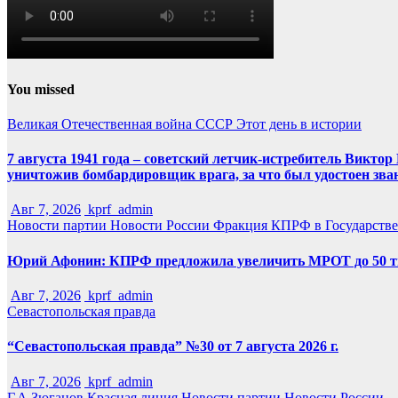
You missed
Великая Отечественная война
СССР
Этот день в истории
7 августа 1941 года – советский летчик-истребитель Викт
уничтожив бомбардировщик врага, за что был удостоен зва
Авг 7, 2026
kprf_admin
Новости партии
Новости России
Фракция КПРФ в Государств
Юрий Афонин: КПРФ предложила увеличить МРОТ до 50 т
Авг 7, 2026
kprf_admin
Севастопольская правда
“Севастопольская правда” №30 от 7 августа 2026 г.
Авг 7, 2026
kprf_admin
Г.А.Зюганов
Красная линия
Новости партии
Новости России