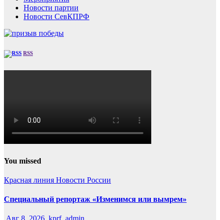
Новости партии
Новости СевКПРФ
RSS
You missed
Красная линия
Новости России
Специальный репортаж «Изменимся или вымрем»
Авг 8, 2026
kprf_admin