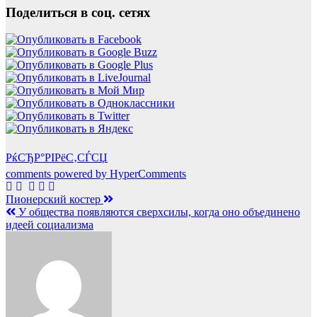
Поделиться в соц. сетях
РќСЂР°РІРёС‚СЃСЏ
comments powered by HyperComments
Навигация
Пионерский костер
У общества появляются сверхсилы, когда оно объединено
по
идеей социализма
записям