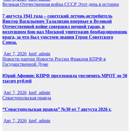
Великая Отечественная война
СССР
Этот день в истории
7 августа 1941 года – советский летчик-истребитель
Виктор Васильевич Талалихин впервые в Великой
Отечественной войне совершил ночной таран, в
воздушном бою над Москвой уничтожив бомбардировщик
врага, за что был удостоен звания Героя Советского
Союза.
Авг 7, 2026
kprf_admin
Новости партии
Новости России
Фракция КПРФ в
Государственной Думе
Юрий Афонин: КПРФ предложила увеличить МРОТ до 50
тысяч рублей
Авг 7, 2026
kprf_admin
Севастопольская правда
“Севастопольская правда” №30 от 7 августа 2026 г.
Авг 7, 2026
kprf_admin