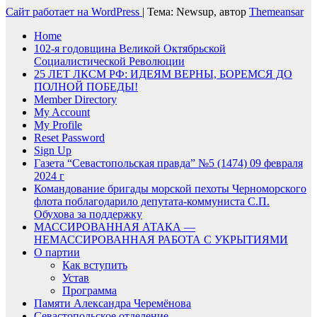
Сайт работает на WordPress
|
Тема: Newsup, автор
Themeansar
Home
102-я годовщина Великой Октябрьской
Социалистической Революции
25 ЛЕТ ЛКСМ РФ: ИДЕЯМ ВЕРНЫ, БОРЕМСЯ ДО
ПОЛНОЙ ПОБЕДЫ!
Member Directory
My Account
My Profile
Reset Password
Sign Up
Газета “Севастопольская правда” №5 (1474) 09 февраля
2024 г
Командование бригады морской пехоты Черноморского
флота поблагодарило депутата-коммуниста С.П.
Обухова за поддержку
МАССИРОВАННАЯ АТАКА —
НЕМАССИРОВАННАЯ РАБОТА С УКРЫТИЯМИ
О партии
Как вступить
Устав
Программа
Памяти Александра Черемёнова
Севастопольское отделение