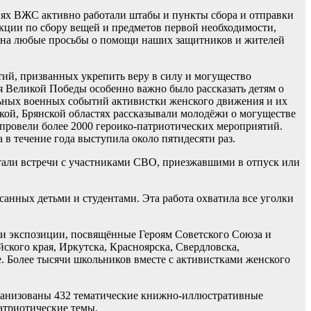
ях ВЖС активно работали штабы и пункты сбора и отправки
ции по сбору вещей и предметов первой необходимости,
сь на любые просьбы о помощи наших защитников и жителей
й, призванных укрепить веру в силу и могущество
я Великой Победы особенно важно было рассказать детям о
льных военных событий активистки женского движения и их
кой, Брянской областях рассказывали молодёжи о могуществе
ровели более 2000 героико-патриотических мероприятий.
в течение года выступила около пятидесяти раз.
тали встречи с участниками СВО, приезжавшими в отпуск или
нных детьми и студентами. Эта работа охватила все уголки
 и экспозиции, посвящённые Героям Советского Союза и
ского края, Иркутска, Красноярска, Свердловска,
. Более тысячи школьников вместе с активистками женского
рганизованы 432 тематические книжно-иллюстративные
атриотические темы.