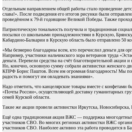
Отдельным направлением общей работы стало проведение детс
слава!». После подведения его итогов рисунки были отправле
проведённом к 79-й годовщине Великой Победы. Также проходи
Патриотическую тональность получила и традиционная социал
посылки со школьными принадлежностями в Курскую, Брянскую
Кабардино-Балкарии в Курскую область было отправлено 50 к
«Мы безмерно благодарны всем, кто перечислил деньги для ор
Например, участники нальчикского хора ветеранов труда «Эст
деньги. Перевели средства на счёт благотворительной акции и
Но, конечно, основную сумму собрали активистки женского д
КПРФ Борис Паштов. Всем им огромная благодарность! Мы по
радость и помогут им овладевать знаниями».
Надо отметить, что канцелярские товары вместе с конфетами
«Почты России», осуществляющей доставку гуманитарных груз
семей Курской области.
Такие же акции провели активистки Иркутска, Новосибирска, 
Ещё одна традиционная акция ВЖС — поддержка многодетных с
участников СВО. Во многих регионах активистки ВЖС организу
участников СВО. Наиболее активно эта работа проводится в Ба