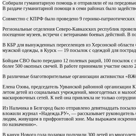
Собирали гуманитарную помощь и отправляли её на передовые 
В раздаче гуманитарной помощи в семи районах было задейство
Совместно с КПРФ было проведено 9 героико-патриотических 
Региональные отделения Северо-Кавказских республик провели
посещение музеев, встречи с ветеранами боевых действий. В 
В КБР для вынужденных переселенцев из Херсонской области бы
мужской одежды, в Курск — 19 посылок с одеждой для пострад
Бойцам СВО было передано 12 полевых раций, 100 посылок с п
более 500 окопных свечей. В работе принимали участие около 2
В различные благотворительные организации активистки «ВЖС
Елена Озова, председатель Урванской районной организации
летом детей из социальных учреждений, многодетных и малоо
маскировочных сетей. К ней она привлекла не только сотрудни
Из Нальчика в Белгород было отправлено девятнадцать посыло
вложили журнал «Надежда.РУ», — рассказывает руководитель 
людям, живущим в прифронтовой зоне. Мы выражаем искреннюю
по назначению».
В канун Нового года подарки получили 300 детей из многодет