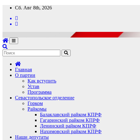
Перейти
Сб. Авг 8th, 2026
к
содержимому
Главная
О партии
Как вступить
Устав
Программа
Севастопольское отделение
Горком
Райкомы
Балаклавский райком КПРФ
Гагаринский райком КПРФ
Ленинский райком КПРФ
Нахимовский райком КПРФ
Наши депутаты