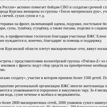
России» активно помогает бойцам СВО и солдатам срочной слу
орода Кургана женщины из группы «Тепло материнских рук», уч
свечей, сухих супов и т д.
тправки на фронт, включающий одеяла, подушки, постельное бел
ри, супы, тушёнку, сгущёнку, а также письма, поделки и сладки
ую, в прифронтовые госпитали благодаря участнице ВЖС Елене 
ни нуждаются и, конечно, благодарят за помощь и поддержку.
Курганской области плетут маскировочные сети, вяжут носки, г
стреча с представителями волонтёрской группы «Пчёлки-Z» из с
 земляков с фронта: ведут сбор средств на приобретение необх
лях.
исьмо солдату», участие в котором приняли более 1500 детей. 
инициативе региональной организации ВЖС многие жительницы 
ются и упаковываются порционно в вакуумную тару. За 4 месяца
я вода, сухое печенье и колбаса и медикаменты.
о более 2800 маскировочных сетей, 2000 упаковок сухого шампун
 раненых, как на носилках), 30 «буржуек», 200 блиндажных печ