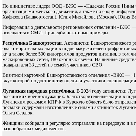
По инициативе лидера ООД «ВЖС — «Надежда России Нины Ос
организациями женского движения, а также по сбору информац
Хафизова (Башкортостан), Юлия Михайлова (Москва), Юлия Во
Информация о деятельности региональных отделений «ВЖС — 
освещается в СМИ. Приведём некоторые примеры.
Республика Башкортостан.
Активистки Башкортостанского ре
благотворительных акций в поддержку жителей прифронтовых 
кг, а также более 500 килограммов продуктов питания, в том 
маскировочных сетей, 180 окопных свечей. На личные средств
подарки для 33 детей из семей участников СВО.
Визитной карточкой Башкортостанского отделения «ВЖС — «На
вкус которой по достоинству оценили участники спецоперации
Луганская народная республика.
В 2024 году активистки Лу
российских военнослужащих. Благотворительные акции в подд
Луганским рескомом КПРФ в Курскую область было отправлен
посылки содержали изготовленные силами активисток Луганск
Ольга Сердюк.
Женщины собирали и регулярно отправляли на передовую и в 
разнообразных медикаментов.