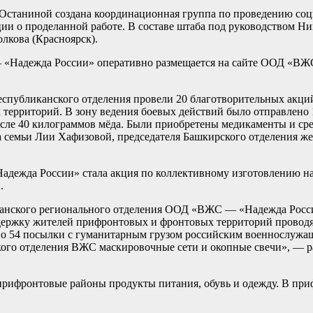
таниной создана координационная группа по проведению соц
ии о проделанной работе. В составе штаба под руководством Н
лкова (Красноярск).
«Надежда России» оперативно размещается на сайте ООД «ВЖС
спубликанского отделения провели 20 благотворительных акци
территорий. В зону ведения боевых действий было отправлено 
числе 40 килограммов мёда. Были приобретены медикаменты и ср
а семьи Лии Хафизовой, председателя Башкирского отделения ж
дежда России» стала акция по коллективному изготовлению на
.
ганского регионального отделения ООД «ВЖС — «Надежда Росси
ержку жителей прифронтовых и фронтовых территорий проводятс
о 54 посылки с гуманитарным грузом российским военнослужащ
ого отделения ВЖС маскировочные сети и окопные свечи», — р
прифронтовые районы продукты питания, обувь и одежду. В при