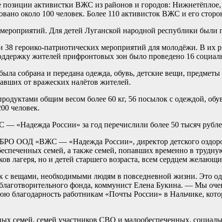
позиции активистки ВЖС из районов и городов: Нижнетёплое, Б
вано около 100 человек. Более 110 активисток ВЖС и его сторо
мероприятий. Для детей Луганской народной республики были 
 38 героико-патриотических мероприятий для молодёжи. В их ря
поддержку жителей прифронтовых зон было проведено 16 социал
ла собрана и передана одежда, обувь, детские вещи, предметы 
авших от вражеских налётов жителей.
родуктами общим весом более 60 кг, 56 посылок с одеждой, обу
00 человек.
 — «Надежда России» за год перечислили более 50 тысяч рубле
 КБРО ООД «ВЖС — «Надежда России», директор детского оздор
беспеченных семей, а также семей, попавших временно в трудн
ков лагеря, но и детей старшего возраста, всем сердцем желаю
к с вещами, необходимыми людям в повседневной жизни. Это од
благотворительного фонда, коммунист Елена Букина. — Мы очен
 благодарность работникам «Почты России» в Нальчике, котор
ных семей, семей участников СВО и малообеспеченных, социаль