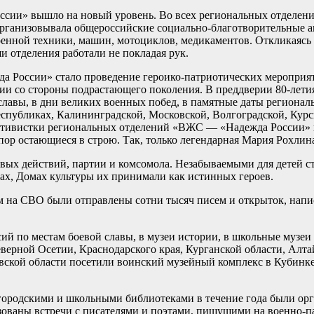
сии» вышло на новый уровень. Во всех региональных отделени
ганизовывала общероссийские социально-благотворительные ак
 военной техники, машин, мотоциклов, медикаментов. Откликая
 отделения работали не покладая рук.
России» стало проведение героико-патриотических мероприяти
ии со стороны подрастающего поколения. В преддверии 80-лети
лавы, в дни великих военных побед, в памятные даты региона
еспубликах, Калининградской, Московской, Волгоградской, Курс
ктивистки региональных отделений «ВЖС — «Надежда России» п
р остающиеся в строю. Так, только легендарная Мария Рохлина 
вых действий, партии и комсомола. Незабываемыми для детей с
ах, Домах культуры их принимали как истинных героев.
а СВО были отправлены сотни тысяч писем и открыток, написа
ий по местам боевой славы, в музеи истории, в школьные музеи
верной Осетии, Краснодарского края, Курганской области, Алтай
вской области посетили воинский музейный комплекс в Кубинке
 городскими и школьными библиотеками в течение года были о
ованы встречи с писателями и поэтами, пишущими на военно-п