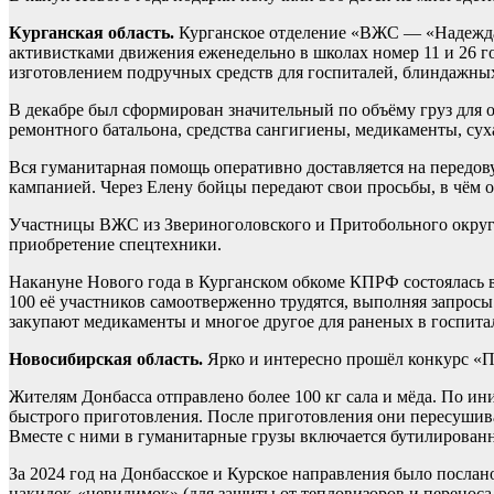
Курганская область.
Курганское отделение «ВЖС — «Надежда 
активистками движения еженедельно в школах номер 11 и 26 г
изготовлением подручных средств для госпиталей, блиндажных 
В декабре был сформирован значительный по объёму груз для о
ремонтного батальона, средства сангигиены, медикаменты, суха
Вся гуманитарная помощь оперативно доставляется на передов
кампанией. Через Елену бойцы передают свои просьбы, в чём о
Участницы ВЖС из Звериноголовского и Притобольного округов 
приобретение спецтехники.
Накануне Нового года в Курганском обкоме КПРФ состоялась в
100 её участников самоотверженно трудятся, выполняя запросы
закупают медикаменты и многое другое для раненых в госпита
Новосибирская область.
Ярко и интересно прошёл конкурс «П
Жителям Донбасса отправлено более 100 кг сала и мёда. По 
быстрого приготовления. После приготовления они пересушива
Вместе с ними в гуманитарные грузы включается бутилированна
За 2024 год на Донбасское и Курское направления было послан
накидок-«невидимок» (для защиты от тепловизоров и переноса