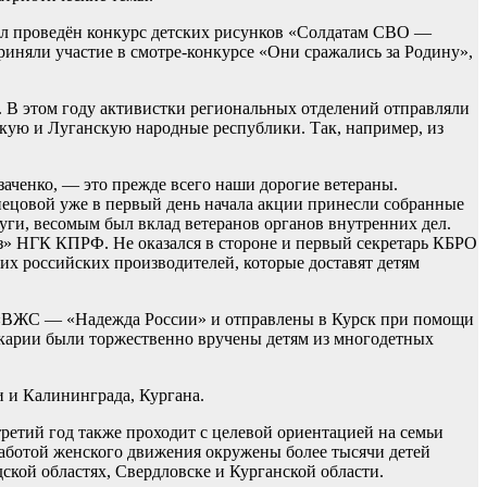
ыл проведён конкурс детских рисунков «Солдатам СВО —
риняли участие в смотре-конкурсе «Они сражались за Родину»,
 В этом году активистки региональных отделений отправляли
ую и Луганскую народные республики. Так, например, из
аченко, — это прежде всего наши дорогие ветераны.
нецовой уже в первый день начала акции принесли собранные
буги, весомым был вклад ветеранов органов внутренних дел.
» НГК КПРФ. Не оказался в стороне и первый секретарь КБРО
 российских производителей, которые доставят детям
й «ВЖС — «Надежда России» и отправлены в Курск при помощи
карии были торжественно вручены детям из многодетных
 и Калининграда, Кургана.
тий год также проходит с целевой ориентацией на семьи
Заботой женского движения окружены более тысячи детей
ской областях, Свердловске и Курганской области.