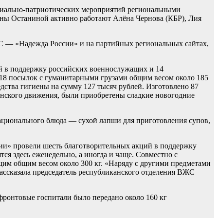
иально-патриотических мероприятий региональными
ины Останиной активно работают Алёна Чернова (КБР), Лия
 — «Надежда России» и на партийных региональных сайтах,
й в поддержку российских военнослужащих и 14
18 посылок с гуманитарными грузами общим весом около 185
едства гигиены на сумму 127 тысяч рублей. Изготовлено 87
енского движения, были приобретены сладкие новогодние
ционального блюда — сухой лапши для приготовления супов,
и» провели шесть благотворительных акций в поддержку
я здесь еженедельно, а иногда и чаще. Совместно с
им общим весом около 300 кг. «Наряду с другими предметами
ассказала председатель республиканского отделения ВЖС
фронтовые госпитали было передано около 160 кг