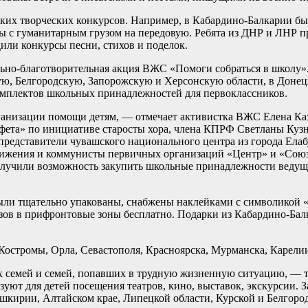
ких творческих конкурсов. Например, в Кабардино-Балкарии б
ны с гуманитарным грузом на передовую. Ребята из ДНР и ЛНР п
ли конкурсы песни, стихов и поделок.
ьно-благотворительная акция ВЖС «Помоги собраться в школу».
, Белгородскую, Запорожскую и Херсонскую области, в Донецк
омплектов школьных принадлежностей для первоклассников.
ганизации помощи детям, — отмечает активистка ВЖС Елена Каз
афета» по инициативе старосты хора, члена КПРФ Светланы Куз
 представители чувашского национального центра из города Ела
вижения и коммунисты первичных организаций «Центр» и «Союз
лучили возможность закупить школьные принадлежности ведущих
 были тщательно упакованы, снабжены наклейками с символико
ов в прифронтовые зоны бесплатно. Подарки из Кабардино-Бал
Костромы, Орла, Севастополя, Красноярска, Мурманска, Карелии
емей и семей, попавших в трудную жизненную ситуацию, — тре
ют для детей посещения театров, кино, выставок, экскурсии. 
шкирии, Алтайском крае, Липецкой области, Курской и Белгород