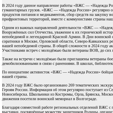
В 2024 году данное направление работы «ВЖС — «Надежда Рос
гуманитарных грузов. «ВЖС — «Надежда России» регулярно ор
продуктов питания и медикаментов, сбор средств на закупку
прифронтовых территорий, вместе с коммунистами страны наши
Одним из важных направлений деятельности «ВЖС — «Надежда 
Вооружённых сил Отечества, уважение к их героической истор
непобедимой и легендарной Красной Армии. В Дни воинской с
соратники в Москве, Орловской области, Северо-Кавказских р
нашей непобедимой страны. В общей сложности в 2024 году а
Участниками встреч с молодёжью были ветераны ВОВ, до сих по
Также на встречи с молодёжью были приглашены ветераны бое
демобилизованными в связи с ранениями. В школах, библиотек
По инициативе активисток «ВЖС — «Надежда России» бойцам н
нашей страны.
В 2024 году ВЖС было организовано 269 тематических экскурс
Героям России. Информация об этом регулярно поступает из Се
Новосибирска. Школьники из Костромы, Орла, Брянска, Моско
движения посетили воинский мемориал в Волгограде.
Благодаря совместной работе региональных отделений ВЖС с
выставки, посвящённые мужеству защитников Родины, организ