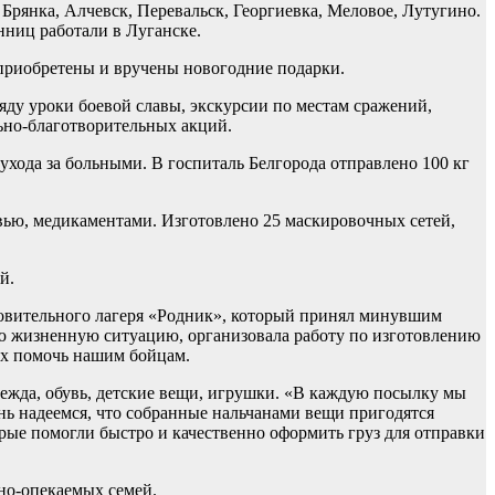
рянка, Алчевск, Перевальск, Георгиевка, Меловое, Лутугино.
нниц работали в Луганске.
приобретены и вручены новогодние подарки.
ду уроки боевой славы, экскурсии по местам сражений,
ьно-благотворительных акций.
ухода за больными. В госпиталь Белгорода отправлено 100 кг
вью, медикаментами. Изготовлено 25 маскировочных сетей,
й.
овительного лагеря «Родник», который принял минувшим
ую жизненную ситуацию, организовала работу по изготовлению
щих помочь нашим бойцам.
ежда, обувь, детские вещи, игрушки. «В каждую посылку мы
ь надеемся, что собранные нальчанами вещи пригодятся
ые помогли быстро и качественно оформить груз для отправки
но-опекаемых семей.