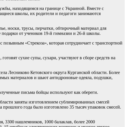
жбы, находящимся на границе с Украиной. Вместе с
ащиеся школы, их родители и педагоги занимаются
ье, носки, трусы, перчатки, обтирочный материал для
е подарки от учеников 19-й гимназии и 26-й школы.
с позывным «Стрекоза», которая сотрудничает с транспортной
отовят сухие супы, сухари, участвуют в сборе средств на
ела Лесниково Кетовского округа Курганской области. Более
одимых материалов и шьют антидроновые одеяла, подушки,
Полученные письма бойцы используют как обереги.
области заняты изготовлением сублимированных смесей
 прошлого года было изготовлено 35 тысяч упаковок смесей.
я, 3300 нашлемников, 1000 балаклав, более 2000
ей, 15 швейных электрических машинок и многое другое.