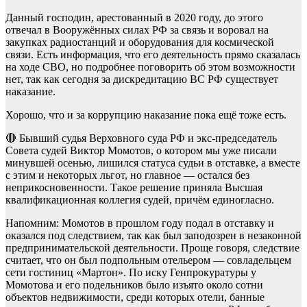
Данный господин, арестованный в 2020 году, до этого
отвечал в Вооружённых силах РФ за связь и воровал на
закупках радиостанций и оборудования для космической
связи. Есть информация, что его деятельность прямо сказалась
на ходе СВО, но подробнее поговорить об этом возможности
нет, так как сегодня за дискредитацию ВС РФ существует
наказание.
Хорошо, что и за коррупцию наказание пока ещё тоже есть.
🔴 Бывший судья Верховного суда РФ и экс-председатель
Совета судей Виктор Момотов, о котором мы уже писали
минувшей осенью, лишился статуса судьи в отставке, а вместе
с этим и некоторых льгот, но главное — остался без
неприкосновенности. Такое решение приняла Высшая
квалификационная коллегия судей, причём единогласно.
Напомним: Момотов в прошлом году подал в отставку и
оказался под следствием, так как был заподозрен в незаконной
предпринимательской деятельности. Проще говоря, следствие
считает, что он был подпольным отельером — совладельцем
сети гостиниц «Мартон». По иску Генпрокуратуры у
Момотова и его подельников было изъято около сотни
объектов недвижимости, среди которых отели, банные