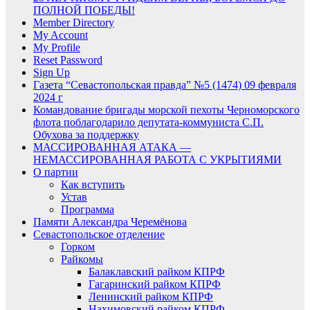
ПОЛНОЙ ПОБЕДЫ!
Member Directory
My Account
My Profile
Reset Password
Sign Up
Газета “Севастопольская правда” №5 (1474) 09 февраля
2024 г
Командование бригады морской пехоты Черноморского
флота поблагодарило депутата-коммуниста С.П.
Обухова за поддержку
МАССИРОВАННАЯ АТАКА —
НЕМАССИРОВАННАЯ РАБОТА С УКРЫТИЯМИ
О партии
Как вступить
Устав
Программа
Памяти Александра Черемёнова
Севастопольское отделение
Горком
Райкомы
Балаклавский райком КПРФ
Гагаринский райком КПРФ
Ленинский райком КПРФ
Нахимовский райком КПРФ