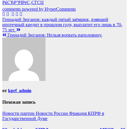
РќСЂР°РІРёС‚СЃСЏ
comments powered by HyperComments
Навигация
Геннадий Зюганов: каждый пятый заёмщик, взявший
ипотечный кредит в прошлом году, выплатит его лишь в 70-
по
75 лет.
записям
Геннадий Зюганов: Нельзя воевать наполовину.
от
kprf_admin
Похожая запись
Новости партии
Новости России
Фракция КПРФ в
Государственной Думе