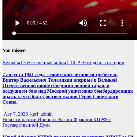
You missed
Великая Отечественная война
СССР
Этот день в истории
7 августа 1941 года – советский летчик-истребитель
Виктор Васильевич Талалихин впервые в Великой
Отечественной войне совершил ночной таран, в
воздушном бою над Москвой уничтожив бомбардировщик
врага, за что был удостоен звания Героя Советского
Союза.
Авг 7, 2026
kprf_admin
Новости партии
Новости России
Фракция КПРФ в
Государственной Думе