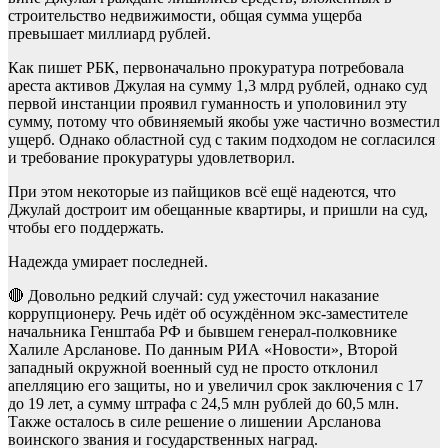
строительство недвижимости, общая сумма ущерба
превышает миллиард рублей.
Как пишет РБК, первоначально прокуратура потребовала
ареста активов Джулая на сумму 1,3 млрд рублей, однако суд
первой инстанции проявил гуманность и уполовинил эту
сумму, потому что обвиняемый якобы уже частично возместил
ущерб. Однако областной суд с таким подходом не согласился
и требование прокуратуры удовлетворил.
При этом некоторые из пайщиков всё ещё надеются, что
Джулай достроит им обещанные квартиры, и пришли на суд,
чтобы его поддержать.
Надежда умирает последней.
🔴 Довольно редкий случай: суд ужесточил наказание
коррупционеру. Речь идёт об осуждённом экс-заместителе
начальника Генштаба РФ и бывшем генерал-полковнике
Халиле Арсланове. По данным РИА «Новости», Второй
западный окружной военный суд не просто отклонил
апелляцию его защиты, но и увеличил срок заключения с 17
до 19 лет, а сумму штрафа с 24,5 млн рублей до 60,5 млн.
Также осталось в силе решение о лишении Арсланова
воинского звания и государственных наград.