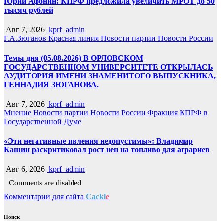
Юрий Афонин: КПРФ предложила увеличить МРОТ до 50
тысяч рублей
Авг 7, 2026
kprf_admin
Г.А.Зюганов
Красная линия
Новости партии
Новости России
Темы дня (05.08.2026) В ОРЛОВСКОМ
ГОСУДАРСТВЕННОМ УНИВЕРСИТЕТЕ ОТКРЫЛАСЬ
АУДИТОРИЯ ИМЕНИ ЗНАМЕНИТОГО ВЫПУСКНИКА,
ГЕННАДИЯ ЗЮГАНОВА.
Авг 7, 2026
kprf_admin
Мнение
Новости партии
Новости России
Фракция КПРФ в
Государственной Думе
«Эти негативные явления недопустимы»: Владимир
Кашин раскритиковал рост цен на топливо для аграриев
Авг 6, 2026
kprf_admin
Comments are disabled
Комментарии для сайта
Cackl
e
Поиск