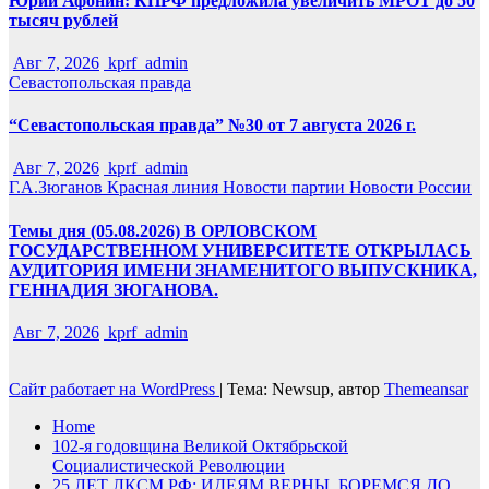
Юрий Афонин: КПРФ предложила увеличить МРОТ до 50
тысяч рублей
Авг 7, 2026
kprf_admin
Севастопольская правда
“Севастопольская правда” №30 от 7 августа 2026 г.
Авг 7, 2026
kprf_admin
Г.А.Зюганов
Красная линия
Новости партии
Новости России
Темы дня (05.08.2026) В ОРЛОВСКОМ
ГОСУДАРСТВЕННОМ УНИВЕРСИТЕТЕ ОТКРЫЛАСЬ
АУДИТОРИЯ ИМЕНИ ЗНАМЕНИТОГО ВЫПУСКНИКА,
ГЕННАДИЯ ЗЮГАНОВА.
Авг 7, 2026
kprf_admin
Сайт работает на WordPress
|
Тема: Newsup, автор
Themeansar
Home
102-я годовщина Великой Октябрьской
Социалистической Революции
25 ЛЕТ ЛКСМ РФ: ИДЕЯМ ВЕРНЫ, БОРЕМСЯ ДО