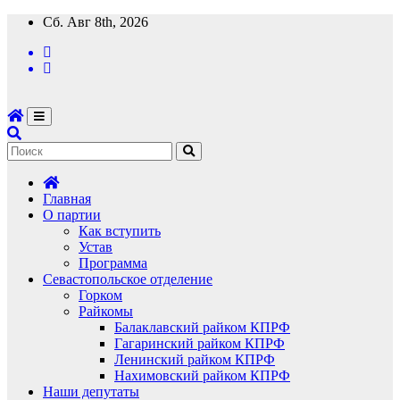
Перейти
Сб. Авг 8th, 2026
к
содержимому
Главная
О партии
Как вступить
Устав
Программа
Севастопольское отделение
Горком
Райкомы
Балаклавский райком КПРФ
Гагаринский райком КПРФ
Ленинский райком КПРФ
Нахимовский райком КПРФ
Наши депутаты