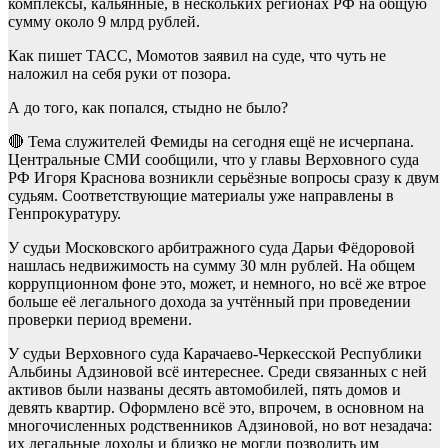
комплексы, кальянные, в нескольких регионах РФ на общую
сумму около 9 млрд рублей.
Как пишет ТАСС, Момотов заявил на суде, что чуть не
наложил на себя руки от позора.
А до того, как попался, стыдно не было?
🔴 Тема служителей Фемиды на сегодня ещё не исчерпана.
Центральные СМИ сообщили, что у главы Верховного суда
РФ Игоря Краснова возникли серьёзные вопросы сразу к двум
судьям. Соответствующие материалы уже направлены в
Генпрокуратуру.
У судьи Московского арбитражного суда Дарьи Фёдоровой
нашлась недвижимость на сумму 30 млн рублей. На общем
коррупционном фоне это, может, и немного, но всё же втрое
больше её легального дохода за учтённый при проведении
проверки период времени.
У судьи Верховного суда Карачаево-Черкесской Республики
Альбины Адзиновой всё интереснее. Среди связанных с ней
активов были названы десять автомобилей, пять домов и
девять квартир. Оформлено всё это, впрочем, в основном на
многочисленных родственников Адзиновой, но вот незадача:
их легальные доходы и близко не могли позволить им