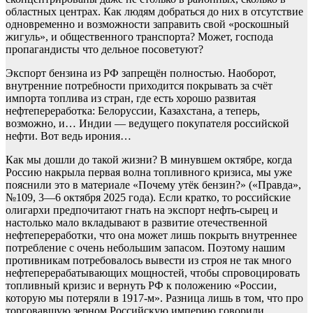
областных центрах. Как людям добраться до них в отсутствие
одновременно и возможности заправить свой «роскошный
жигуль», и общественного транспорта? Может, господа
пропагандисты что дельное посоветуют?
Экспорт бензина из РФ запрещён полностью. Наоборот,
внутренние потребности приходится покрывать за счёт
импорта топлива из стран, где есть хорошо развитая
нефтепереработка: Белоруссии, Казахстана, а теперь,
возможно, и… Индии — ведущего покупателя российской
нефти. Вот ведь ирония…
Как мы дошли до такой жизни? В минувшем октябре, когда
Россию накрыла первая волна топливного кризиса, мы уже
пояснили это в материале «Почему утёк бензин?» («Правда»,
№109, 3—6 октября 2025 года). Если кратко, то российские
олигархи предпочитают гнать на экспорт нефть-сырец и
настолько мало вкладывают в развитие отечественной
нефтепереработки, что она может лишь покрыть внутреннее
потребление с очень небольшим запасом. Поэтому нашим
противникам потребовалось вывести из строя не так много
нефтеперерабатывающих мощностей, чтобы спровоцировать
топливный кризис и вернуть РФ к положению «России,
которую мы потеряли в 1917-м». Разница лишь в том, что про
торговавшую зерном Российскую империю говорили