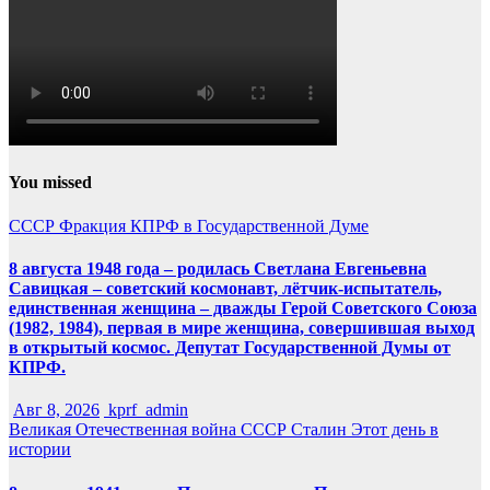
You missed
СССР
Фракция КПРФ в Государственной Думе
8 августа 1948 года – родилась Светлана Евгеньевна
Савицкая – советский космонавт, лётчик-испытатель,
единственная женщина – дважды Герой Советского Союза
(1982, 1984), первая в мире женщина, совершившая выход
в открытый космос. Депутат Государственной Думы от
КПРФ.
Авг 8, 2026
kprf_admin
Великая Отечественная война
СССР
Сталин
Этот день в
истории