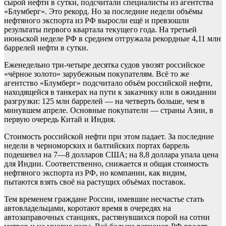
сырой нефти в сутки, подсчитали специалисты из агентства
«Блумберг». Это рекорд. Но за последние недели объёмы
нефтяного экспорта из РФ выросли ещё и превзошли
результаты первого квартала текущего года. На третьей
июньской неделе РФ в среднем отгружала рекордные 4,11 млн
баррелей нефти в сутки.
Еженедельно три-четыре десятка судов увозят российское
«чёрное золото» зарубежным покупателям. Всё то же
агентство «Блумберг» подсчитало объём российской нефти,
находящейся в танкерах на пути к заказчику или в ожидании
разгрузки: 125 млн баррелей — на четверть больше, чем в
минувшем апреле. Основные покупатели — страны Азии, в
первую очередь Китай и Индия.
Стоимость российской нефти при этом падает. За последние
недели в черноморских и балтийских портах баррель
подешевел на 7—8 долларов США; на 8,8 доллара упала цена
для Индии. Соответственно, снижается и общая стоимость
нефтяного экспорта из РФ, но компании, как видим,
пытаются взять своё на растущих объёмах поставок.
Тем временем граждане России, имевшие несчастье стать
автовладельцами, коротают время в очередях на
автозаправочных станциях, растянувшихся порой на сотни