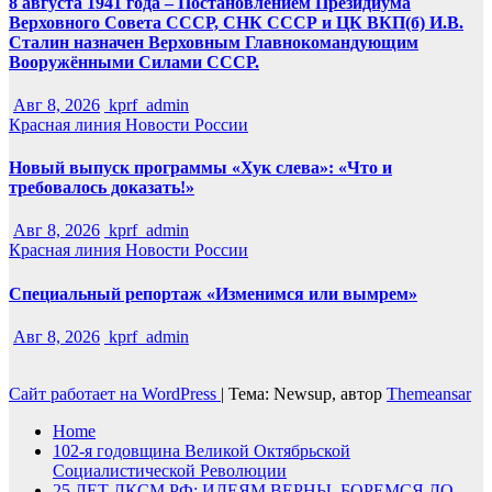
8 августа 1941 года – Постановлением Президиума
Верховного Совета СССР, СНК СССР и ЦК ВКП(б) И.В.
Сталин назначен Верховным Главнокомандующим
Вооружёнными Силами СССР.
Авг 8, 2026
kprf_admin
Красная линия
Новости России
Новый выпуск программы «Хук слева»: «Что и
требовалось доказать!»
Авг 8, 2026
kprf_admin
Красная линия
Новости России
Специальный репортаж «Изменимся или вымрем»
Авг 8, 2026
kprf_admin
Сайт работает на WordPress
|
Тема: Newsup, автор
Themeansar
Home
102-я годовщина Великой Октябрьской
Социалистической Революции
25 ЛЕТ ЛКСМ РФ: ИДЕЯМ ВЕРНЫ, БОРЕМСЯ ДО