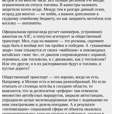
метров и на многие часы. Всё больше регионов РФ вводят
ограничения на отпуск топлива. В канистры наливать
запретили почти везде. Между тем в разгаре дачный сезон,
огород для многих — не хобби, а важное дополнение к
скудному семейному бюджету, но как заправить мотоблок или
косилку — непонятно.
Официальная пропаганда ругает паникёров, устроивших
ажиотаж на АЗС, и попутно агитирует за общественный
транспорт. Мол, езда на машине — это роскошь, скромнее
надо быть и вообще вот так пробки и победим. А «уважаемые
люди» тоже откажутся от своих «майбахов» и новомодных
китайских «хонг чи», от джипов сопровождения с охраной,
огромных, как тепловозы, и с движками, как у тепловозов?
Или это другое, и в их распоряжении будут и топливо, и
пустые дороги?
Общественный транспорт — это хорошо, когда он есть.
Например, в Москве есть и весьма разнообразный. Но если
отъехать от столицы хотя бы в соседние области, то
выяснится, что за десятилетия «реформ» там отменили
множество автобусных маршрутов, закрыли автостанции,
упразднили целые железнодорожные ветки с ходившими по
ним электричками и дизель-поездами. А в результате
«оптимизации» социальной сферы её объекты оказались
сконцентрированы даже не столько в районных, сколько в