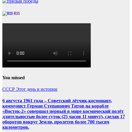
RSS
You missed
СССР
Этот день в истории
6 августа 1961 года – Советский лётчик-космонавт,
коммунист Герман Степанович Титов на корабле
«Восток-2» совершил первый в мире космический полёт
длительностью более суток (25 часов 11 минут), сделав 17
оборотов вокруг Земли, пролетев более 700 тысяч
километров.