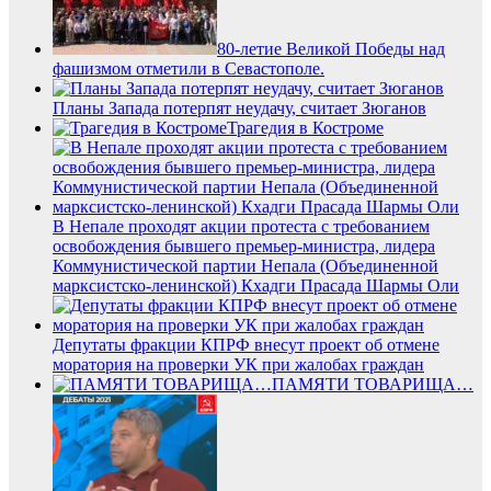
80-летие Великой Победы над
фашизмом отметили в Севастополе.
Планы Запада потерпят неудачу, считает Зюганов
Трагедия в Костроме
В Непале проходят акции протеста с требованием
освобождения бывшего премьер-министра, лидера
Коммунистической партии Непала (Объединенной
марксистско-ленинской) Кхадги Прасада Шармы Оли
Депутаты фракции КПРФ внесут проект об отмене
моратория на проверки УК при жалобах граждан
ПАМЯТИ ТОВАРИЩА…