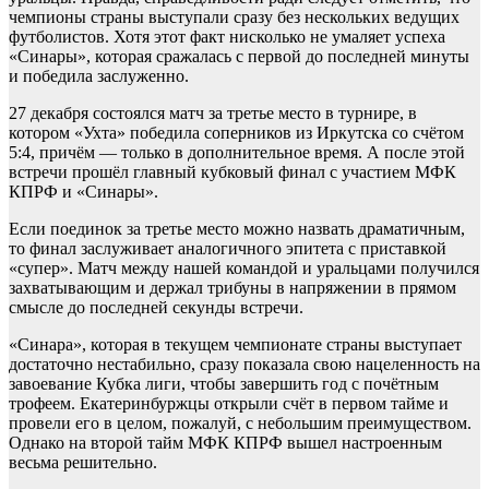
чемпионы страны выступали сразу без нескольких ведущих
футболистов. Хотя этот факт нисколько не умаляет успеха
«Синары», которая сражалась с первой до последней минуты
и победила заслуженно.
27 декабря состоялся матч за третье место в турнире, в
котором «Ухта» победила соперников из Иркутска со счётом
5:4, причём — только в дополнительное время. А после этой
встречи прошёл главный кубковый финал с участием МФК
КПРФ и «Синары».
Если поединок за третье место можно назвать драматичным,
то финал заслуживает аналогичного эпитета с приставкой
«супер». Матч между нашей командой и уральцами получился
захватывающим и держал трибуны в напряжении в прямом
смысле до последней секунды встречи.
«Синара», которая в текущем чемпионате страны выступает
достаточно нестабильно, сразу показала свою нацеленность на
завоевание Кубка лиги, чтобы завершить год с почётным
трофеем. Екатеринбуржцы открыли счёт в первом тайме и
провели его в целом, пожалуй, с небольшим преимуществом.
Однако на второй тайм МФК КПРФ вышел настроенным
весьма решительно.