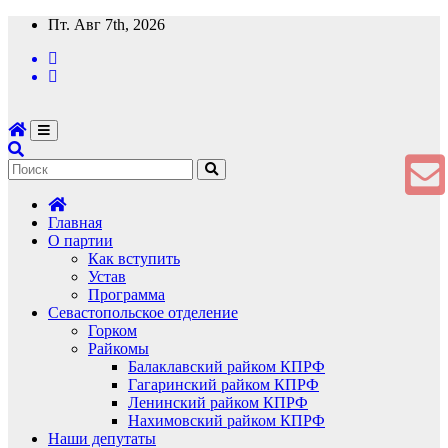
Перейти
Пт. Авг 7th, 2026
к
содержимому
Главная
О партии
Как вступить
Устав
Программа
Севастопольское отделение
Горком
Райкомы
Балаклавский райком КПРФ
Гагаринский райком КПРФ
Ленинский райком КПРФ
Нахимовский райком КПРФ
Наши депутаты