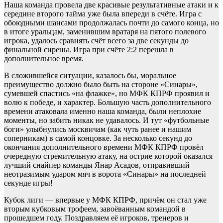
Наша команда провела две красивые результативные атаки и к
середине второго тайма уже была впереди в счёте. Игра с
обоюдными шансами продолжалась почти до самого конца, но
в итоге уральцам, заменившим вратаря на пятого полевого
игрока, удалось сравнять счёт всего за две секунды до
финальной сирены. Игра при счёте 2:2 перешла в
дополнительное время.
В сложившейся ситуации, казалось бы, моральное
преимущество должно было быть на стороне «Синары»,
сумевшей спастись «на флажке», но МФК КПРФ проявил и
волю к победе, и характер. Большую часть дополнительного
времени атаковала именно наша команда, были неплохие
моменты, но забить никак не удавалось. И тут «футбольные
боги» улыбнулись москвичам (как чуть ранее и нашим
соперникам) в самой концовке. За несколько секунд до
окончания дополнительного времени МФК КПРФ провёл
очередную стремительную атаку, на острие которой оказался
лучший снайпер команды Янар Асадов, отправивший
неотразимым ударом мяч в ворота «Синары» на последней
секунде игры!
Кубок лиги — впервые у МФК КПРФ, причём он стал уже
вторым кубковым трофеем, завоёванным командой в
прошедшем году. Поздравляем её игроков, тренеров и