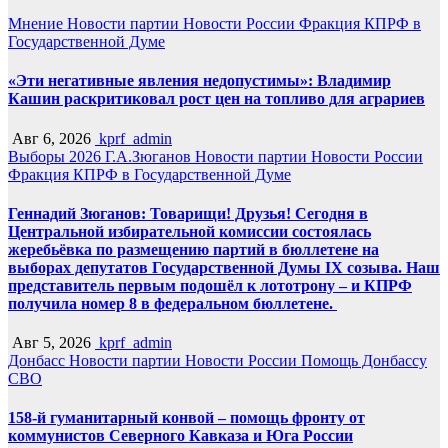
Мнение
Новости партии
Новости России
Фракция КПРФ в
Государственной Думе
«Эти негативные явления недопустимы»: Владимир
Кашин раскритиковал рост цен на топливо для аграриев
Авг 6, 2026
kprf_admin
Выборы 2026
Г.А.Зюганов
Новости партии
Новости России
Фракция КПРФ в Государственной Думе
Геннадий Зюганов: Товарищи! Друзья! Сегодня в
Центральной избирательной комиссии состоялась
жеребьёвка по размещению партий в бюллетене на
выборах депутатов Государственной Думы IX созыва. Наш
представитель первым подошёл к лототрону – и КПРФ
получила номер 8 в федеральном бюллетене.
Авг 5, 2026
kprf_admin
Донбасс
Новости партии
Новости России
Помощь Донбассу
СВО
158-й гуманитарный конвой – помощь фронту от
коммунистов Северного Кавказа и Юга России