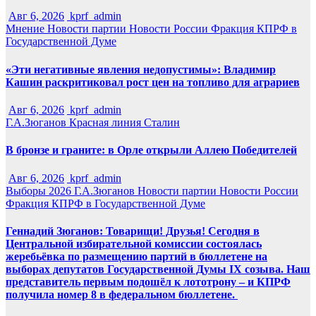
Авг 6, 2026
kprf_admin
Мнение
Новости партии
Новости России
Фракция КПРФ в
Государственной Думе
«Эти негативные явления недопустимы»: Владимир
Кашин раскритиковал рост цен на топливо для аграриев
Авг 6, 2026
kprf_admin
Г.А.Зюганов
Красная линия
Сталин
В бронзе и граните: в Орле открыли Аллею Победителей
Авг 6, 2026
kprf_admin
Выборы 2026
Г.А.Зюганов
Новости партии
Новости России
Фракция КПРФ в Государственной Думе
Геннадий Зюганов: Товарищи! Друзья! Сегодня в
Центральной избирательной комиссии состоялась
жеребьёвка по размещению партий в бюллетене на
выборах депутатов Государственной Думы IX созыва. Наш
представитель первым подошёл к лототрону – и КПРФ
получила номер 8 в федеральном бюллетене.