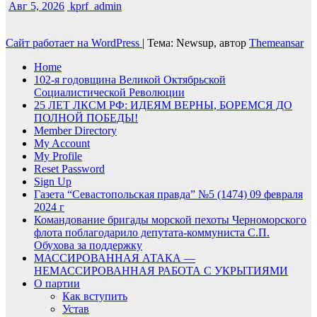
Авг 5, 2026
kprf_admin
Сайт работает на WordPress
|
Тема: Newsup, автор
Themeansar
Home
102-я годовщина Великой Октябрьской
Социалистической Революции
25 ЛЕТ ЛКСМ РФ: ИДЕЯМ ВЕРНЫ, БОРЕМСЯ ДО
ПОЛНОЙ ПОБЕДЫ!
Member Directory
My Account
My Profile
Reset Password
Sign Up
Газета “Севастопольская правда” №5 (1474) 09 февраля
2024 г
Командование бригады морской пехоты Черноморского
флота поблагодарило депутата-коммуниста С.П.
Обухова за поддержку
МАССИРОВАННАЯ АТАКА —
НЕМАССИРОВАННАЯ РАБОТА С УКРЫТИЯМИ
О партии
Как вступить
Устав