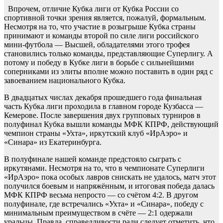
Впрочем, отличие Кубка лиги от Кубка России со
спортивной точки зрения является, пожалуй, формальным.
Несмотря на то, что участие в розыгрыше Кубка страны
принимают и команды второй по силе лиги российского
мини-футбола — Высшей, обладателями этого трофея
становились только команды, представляющие Суперлигу. А
потому и победу в Кубке лиги в борьбе с сильнейшими
соперниками из элиты вполне можно поставить в один ряд с
завоеванием национального Кубка.
В двадцатых числах декабря прошедшего года финальная
часть Кубка лиги проходила в главном городе Кузбасса —
Кемерове. После завершения двух групповых турниров в
полуфинал Кубка вышли команды МФК КПРФ, действующий
чемпион страны «Ухта», иркутский клуб «ИрАэро» и
«Синара» из Екатеринбурга.
В полуфинале нашей команде предстояло сыграть с
иркутянами. Несмотря на то, что в чемпионате Суперлиги
«ИрАэро» пока особых лавров снискать не удалось, матч этот
получился боевым и напряжённым, и итоговая победа далась
МФК КПРФ весьма непросто — со счётом 4:2. В другом
полуфинале, где встречались «Ухта» и «Синара», победу с
минимальным преимуществом в счёте — 2:1 одержали
уральцы. Правда, справедливости ради следует отметить, что