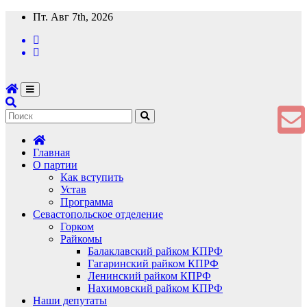
Перейти
Пт. Авг 7th, 2026
к
содержимому
Главная
О партии
Как вступить
Устав
Программа
Севастопольское отделение
Горком
Райкомы
Балаклавский райком КПРФ
Гагаринский райком КПРФ
Ленинский райком КПРФ
Нахимовский райком КПРФ
Наши депутаты