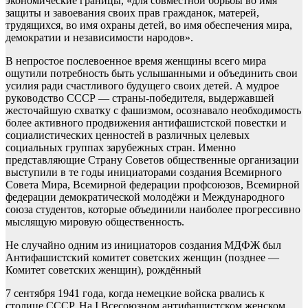
экономические границы, «для совместной борьбы во имя
защиты и завоевания своих прав гражданок, матерей,
трудящихся, во имя охраны детей, во имя обеспечения мира,
демократии и независимости народов».
В непростое послевоенное время женщины всего мира
ощутили потребность быть услышанными и объединить свои
усилия ради счастливого будущего своих детей. А мудрое
руководство СССР — страны-победителя, выдержавшей
жесточайшую схватку с фашизмом, осознавало необходимость
более активного продвижения антифашистской повестки и
социалистических ценностей в различных целевых
социальных группах зарубежных стран. Именно
представляющие Страну Советов общественные организации
выступили в те годы инициаторами создания Всемирного
Совета Мира, Всемирной федерации профсоюзов, Всемирной
федерации демократической молодёжи и Международного
союза студентов, которые объединили наиболее прогрессивно
мыслящую мировую общественность.
Не случайно одним из инициаторов создания МДФЖ был
Антифашистский комитет советских женщин (позднее —
Комитет советских женщин), рождённый
7 сентября 1941 года, когда немецкие войска рвались к
столице СССР. На I Всесоюзном антифашистском женском