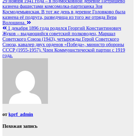
Навигация
29 ноября 1941 года – в подмосковной деревне Петрищево
казнена фашистами комсомолка-партизанка Зоя
по
Космодемьянская. В тот же день в деревне Головково была
записям
казнена её подруга, разведчица из того же отряда Вера
Волошина.
1 декабря 1896 года родился Георгий Константинович
Жуков – выдающийся советский полководец, Маршал
Советского Союза (1943), четырежды Герой Советского
Союза, кавалер двух орденов «Победа», министр обороны
СССР (1955-1957). Член Коммунистической партии с 1919
года.
от
kprf_admin
Похожая запись