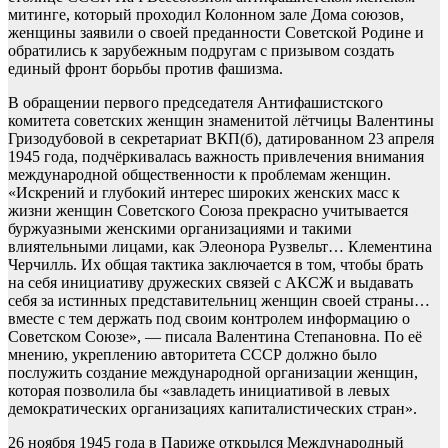
митинге, который проходил Колонном зале Дома союзов,
женщины заявили о своей преданности Советской Родине и
обратились к зарубежным подругам с призывом создать
единый фронт борьбы против фашизма.
В обращении первого председателя Антифашистского
комитета советских женщин знаменитой лётчицы Валентины
Гризодубовой в секретариат ВКП(б), датированном 23 апреля
1945 года, подчёркивалась важность привлечения внимания
международной общественности к проблемам женщин.
«Искрений и глубокий интерес широких женских масс к
жизни женщин Советского Союза прекрасно учитывается
буржуазными женскими организациями и такими
влиятельными лицами, как Элеонора Рузвельт… Клементина
Черчилль. Их общая тактика заключается в том, чтобы брать
на себя инициативу дружеских связей с АКСЖ и выдавать
себя за истинных представительниц женщин своей страны…
вместе с тем держать под своим контролем информацию о
Советском Союзе», — писала Валентина Степановна. По её
мнению, укреплению авторитета СССР должно было
послужить создание международной организации женщин,
которая позволила бы «завладеть инициативой в левых
демократических организациях капиталистических стран».
26 ноября 1945 года в Париже открылся Международный