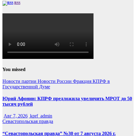
RSS
You missed
Новости партии
Новости России
Фракция КПРФ в
Государственной Думе
Юрий Афонин: КПРФ предложила увеличить МРОТ до 50
тысяч рублей
Авг 7, 2026
kprf_admin
Севастопольская правда
“Севастопольская правда” №30 от 7 августа 2026 г.