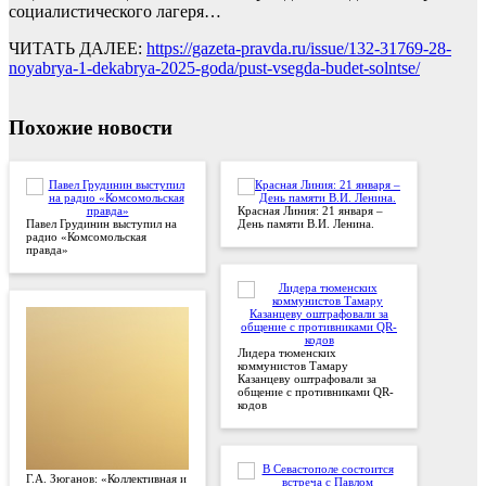
социалистического лагеря…
ЧИТАТЬ ДАЛЕЕ:
https://gazeta-pravda.ru/issue/132-31769-28-
noyabrya-1-dekabrya-2025-goda/pust-vsegda-budet-solntse/
Похожие новости
Красная Линия: 21 января –
Павел Грудинин выступил на
День памяти В.И. Ленина.
радио «Комсомольская
правда»
Лидера тюменских
коммунистов Тамару
Казанцеву оштрафовали за
общение с противниками QR-
кодов
Г.А. Зюганов: «Коллективная и