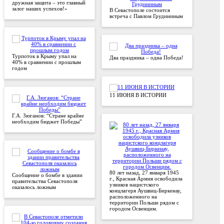
дружная защита – это главный
залог наших успехов!»
В Севастополе состоится
встреча с Павлом Грудининым
Турпоток в Крыму упал на
Два праздника – одна Победа!
40% в сравнении с прошлым
годом
11 ИЮНЯ В ИСТОРИИ
Г.А. Зюганов: “Стране крайне
необходим бюджет Победы”
80 лет назад, 27 января 1945
Сообщение о бомбе в здании
г., Красная Армия освободила
правительства Севастополя
узников нацистского
оказалось ложным
концлагеря Аушвиц-Биркенау,
расположенного на
территории Польши рядом с
городом Освенцим.