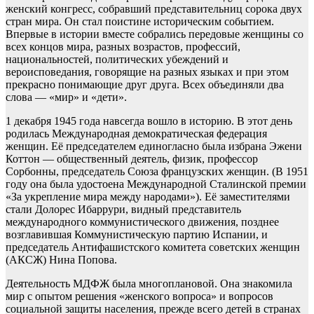
женский конгресс, собравший представительниц сорока двух
стран мира. Он стал поистине историческим событием.
Впервые в истории вместе собрались передовые женщины со
всех концов мира, разных возрастов, профессий,
национальностей, политических убеждений и
вероисповедания, говорящие на разных языках и при этом
прекрасно понимающие друг друга. Всех объединяли два
слова — «мир» и «дети».
1 декабря 1945 года навсегда вошло в историю. В этот день
родилась Международная демократическая федерация
женщин. Её председателем единогласно была избрана Эжени
Коттон — общественный деятель, физик, профессор
Сорбонны, председатель Союза французских женщин. (В 1951
году она была удостоена Международной Сталинской премии
«За укрепление мира между народами»). Её заместителями
стали Долорес Ибаррури, видный представитель
международного коммунистического движения, позднее
возглавившая Коммунистическую партию Испании, и
председатель Антифашистского комитета советских женщин
(АКСЖ) Нина Попова.
Деятельность МДФЖ была многоплановой. Она знакомила
мир с опытом решения «женского вопроса» и вопросов
социальной защиты населения, прежде всего детей в странах