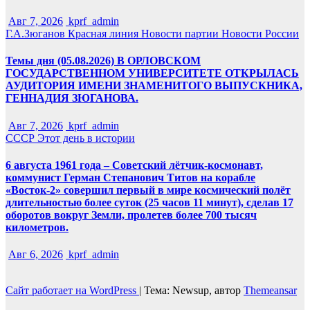
Авг 7, 2026
kprf_admin
Г.А.Зюганов
Красная линия
Новости партии
Новости России
Темы дня (05.08.2026) В ОРЛОВСКОМ
ГОСУДАРСТВЕННОМ УНИВЕРСИТЕТЕ ОТКРЫЛАСЬ
АУДИТОРИЯ ИМЕНИ ЗНАМЕНИТОГО ВЫПУСКНИКА,
ГЕННАДИЯ ЗЮГАНОВА.
Авг 7, 2026
kprf_admin
СССР
Этот день в истории
6 августа 1961 года – Советский лётчик-космонавт,
коммунист Герман Степанович Титов на корабле
«Восток-2» совершил первый в мире космический полёт
длительностью более суток (25 часов 11 минут), сделав 17
оборотов вокруг Земли, пролетев более 700 тысяч
километров.
Авг 6, 2026
kprf_admin
Сайт работает на WordPress
|
Тема: Newsup, автор
Themeansar