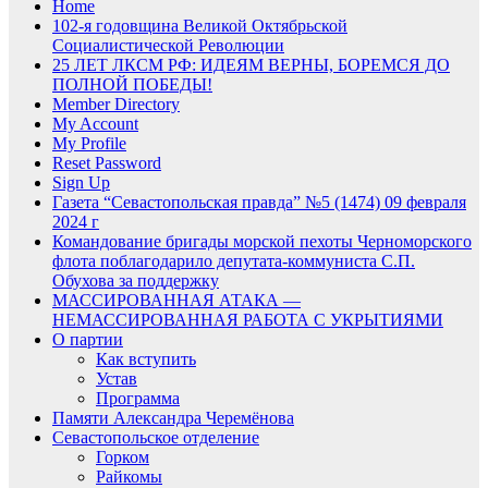
Home
102-я годовщина Великой Октябрьской
Социалистической Революции
25 ЛЕТ ЛКСМ РФ: ИДЕЯМ ВЕРНЫ, БОРЕМСЯ ДО
ПОЛНОЙ ПОБЕДЫ!
Member Directory
My Account
My Profile
Reset Password
Sign Up
Газета “Севастопольская правда” №5 (1474) 09 февраля
2024 г
Командование бригады морской пехоты Черноморского
флота поблагодарило депутата-коммуниста С.П.
Обухова за поддержку
МАССИРОВАННАЯ АТАКА —
НЕМАССИРОВАННАЯ РАБОТА С УКРЫТИЯМИ
О партии
Как вступить
Устав
Программа
Памяти Александра Черемёнова
Севастопольское отделение
Горком
Райкомы