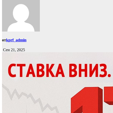
от
kprf_admin
Сен 21, 2025