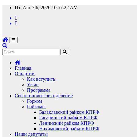
Перейти
Пт. Авг 7th, 2026
10:57:23 AM
к
содержимому
Главная
О партии
Как вступить
Устав
Программа
Севастопольское отделение
Горком
Райкомы
Балаклавский райком КПРФ
Гагаринский райком КПРФ
Ленинский райком КПРФ
Нахимовский райком КПРФ
Наши депутаты