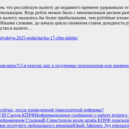
м, что российскую валюту до недавнего времени удерживали от 
о девальвации. Ведь рубли можно было с минимальным риском ра
 валюту оказались бы более прибыльными, чем рублёвые вложени
. Иными словами, до начала цикла снижения ставок доходность
дства в валюте…
entyabrya-2025-goda/stavka-17-chto-dalshe/
13-я пенсия: шаг к поддержке пенсионеров или времен
 сейчас, после проведенной транспортной реформы?
Информационное сообщение о работе второго 
В Севастополе возле штаба КПРФ порезали
Юрий Афонин: Зуд прихвати