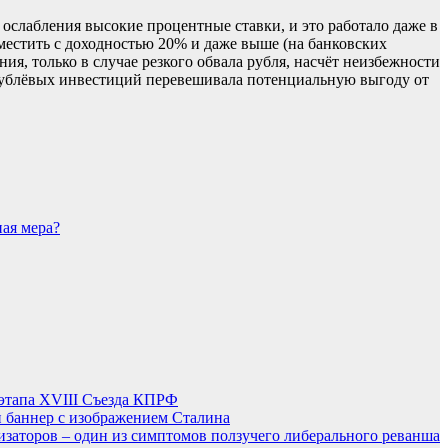
ослабления высокие процентные ставки, и это работало даже в
зместить с доходностью 20% и даже выше (на банковских
я, только в случае резкого обвала рубля, насчёт неизбежности
 рублёвых инвестиций перевешивала потенциальную выгоду от
ная мера?
этапа XVIII Съезда КПРФ
 баннер с изображением Сталина
заторов – один из симптомов ползучего либерального реванша