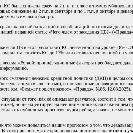
ии КС была снижена сразу на 2 п.п. и, плюс к тому, опубликован
: снижение на 2 п.п. в сентябре и по 1 п.п. в октябре и декаб
тавку максимально быстро.
а рынках российских акций и гособлигаций: по итогам дня инде
 нашей недавней статье «Чего ждём от заседания ЦБ?» («Правда»
даже если ЦБ в этот раз оставит КС неизменной на уровне 18%». 
а варианта: снизить КС до 17% или оставить неизменной на уров
ла весьма жёсткой: проинфляционные факторы преобладают, дал
ю информацию.
ого смягчения денежно-кредитной политики (ДКП) в целом совп
обнее указанную выше статью), и повышенные инфляционные ожи
жета (см. «Бюджет пошёл вразнос», «Правда», №86, 12.08.2025).
итуации от того, как её описывает регулятор, состоит в том, 
см. ниже), но не акцентирует на ней внимания как на важнейшем
ет давать публичных прогнозов курса рубля, а значит, не может 
к что можем поделиться нашим прогнозом о том, что девальваци
 В этом прогнозе мы не оригинальны: почти все аналитики и у