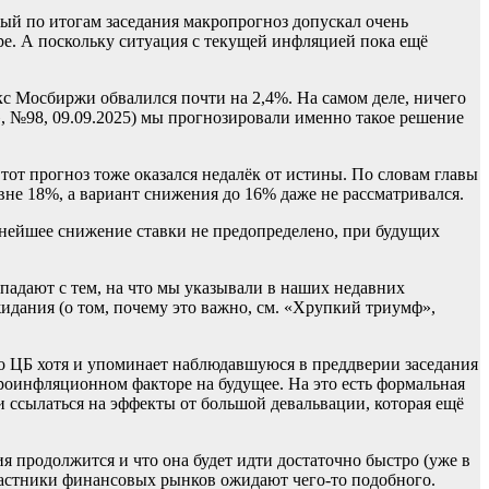
ный по итогам заседания макропрогноз допускал очень
ре. А поскольку ситуация с текущей инфляцией пока ещё
кс Мосбиржи обвалился почти на 2,4%. На самом деле, ничего
, №98, 09.09.2025) мы прогнозировали именно такое решение
Этот прогноз тоже оказался недалёк от истины. По словам главы
не 18%, а вариант снижения до 16% даже не рассматривался.
ьнейшее снижение ставки не предопределено, при будущих
адают с тем, на что мы указывали в наших недавних
дания (о том, почему это важно, см. «Хрупкий триумф»,
что ЦБ хотя и упоминает наблюдавшуюся в преддверии заседания
 проинфляционном факторе на будущее. На это есть формальная
и ссылаться на эффекты от большой девальвации, которая ещё
я продолжится и что она будет идти достаточно быстро (уже в
частники финансовых рынков ожидают чего-то подобного.