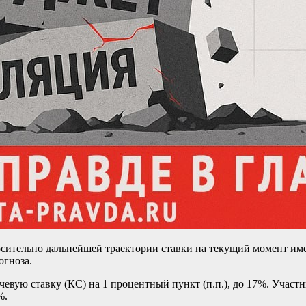
ительно дальнейшей траектории ставки на текущий момент имее
огноза.
евую ставку (КС) на 1 процентный пункт (п.п.), до 17%. Учас
%.