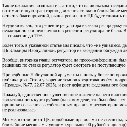
Такие ожидания возникли из-за того, что на июльском заседан
оптимистичную траекторию движения ставки в ближайшие месяцы
остается благоприятной, рынок решил, что ЦБ будет снижать с
Неудивительно, что решение регулятора вызвало распродажу н
неожиданного и нелогичного в решении регулятора не было. В
— снижение до 17%.
Более того, в указанной статье мы писали, что «не удивимся, 
ЦБ Эльвиры Набиуллиной, регулятор на заседании обсуждал дв
Вообще, риторика главы регулятора на пресс-конференции бы
решениях по ставке регулятор будет смотреть на поступающу
Приведённые Набиуллиной аргументы в пользу более осторожн
публикациях. Это и ускорение темпов кредитования (см. подр
«Правда», №77, 22.07.2025), и рост дефицита федерального бюд
Пожалуй, единственное существенное отличие нашего видения с
«волатильность курса рубля» (на самом деле, это был обвал; 
причина: согласно его собственным правилам регулятор не мож
не реализовалась.
Мы же, в отличие от ЦБ, подобными правилами не стеснены, та
ближайшие месяцы мы увидим курс выше 90 рублей за доллар).