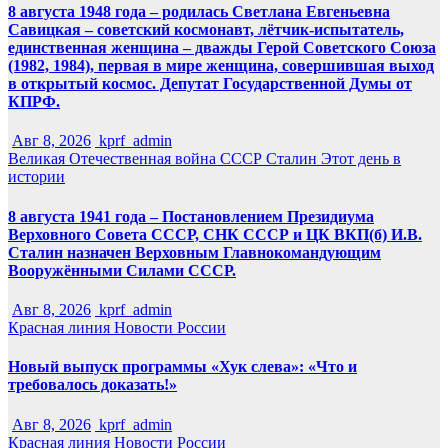
8 августа 1948 года – родилась Светлана Евгеньевна
Савицкая – советский космонавт, лётчик-испытатель,
единственная женщина – дважды Герой Советского Союза
(1982, 1984), первая в мире женщина, совершившая выход
в открытый космос. Депутат Государственной Думы от
КПРФ.
Авг 8, 2026
kprf_admin
Великая Отечественная война
СССР
Сталин
Этот день в
истории
8 августа 1941 года – Постановлением Президиума
Верховного Совета СССР, СНК СССР и ЦК ВКП(б) И.В.
Сталин назначен Верховным Главнокомандующим
Вооружёнными Силами СССР.
Авг 8, 2026
kprf_admin
Красная линия
Новости России
Новый выпуск программы «Хук слева»: «Что и
требовалось доказать!»
Авг 8, 2026
kprf_admin
Красная линия
Новости России