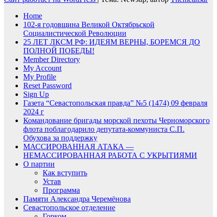
Home
102-я годовщина Великой Октябрьской
Социалистической Революции
25 ЛЕТ ЛКСМ РФ: ИДЕЯМ ВЕРНЫ, БОРЕМСЯ ДО
ПОЛНОЙ ПОБЕДЫ!
Member Directory
My Account
My Profile
Reset Password
Sign Up
Газета “Севастопольская правда” №5 (1474) 09 февраля
2024 г
Командование бригады морской пехоты Черноморского
флота поблагодарило депутата-коммуниста С.П.
Обухова за поддержку
МАССИРОВАННАЯ АТАКА —
НЕМАССИРОВАННАЯ РАБОТА С УКРЫТИЯМИ
О партии
Как вступить
Устав
Программа
Памяти Александра Черемёнова
Севастопольское отделение
Горком