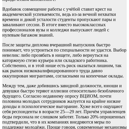
Вдобавок совмещение работы с учёбой ставит крест на
академической успеваемости, ведь из-за вечной нехватки
времени и дикой усталости студенты пропускают пары и
заваливают сессии. В итоге вместо высококлассных
профессионалов вузы и колледжи выпускают людей с
нулевым багажом знаний.
После защиты диплома вчерашний выпускник быстро
понимает, что устроиться по специальности не удастся. Выбор
невелик: либо прозябать в нищете, либо вернуться на
каторжную стезю курьера или складского работника.
Собственно, и в этой нише есть риск оказаться лишним, так
как рынок низкоквалифицированного труда давно
оккупирован мигрантами, согласными на копеечные оклады.
Между тем, даже добившись завидной должности, юноши и
девушки быстро теряют иллюзии относительно безоблачного
будущего. Согласно недавнему опросу ВЦИОМ, почти
половина молодых сотрудников жалуется на крайне низкие
доходы и психологическое выгорание. Хуже всего ощущают
себя респонденты в возрасте 25—29 лет. Причём управленцев
беды персонала не слишком заботят. Только 20% опрошенных
подтвердили, что в их компаниях внедряются меры по
поддержке молодёжи. Проще говоря, современные механизмы