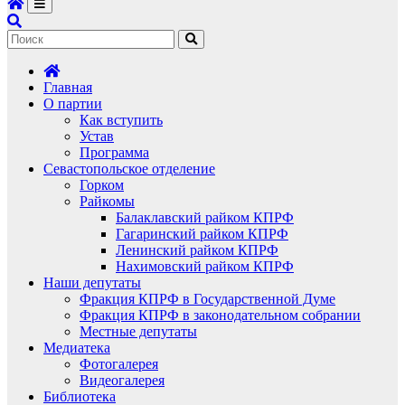
Главная
О партии
Как вступить
Устав
Программа
Севастопольское отделение
Горком
Райкомы
Балаклавский райком КПРФ
Гагаринский райком КПРФ
Ленинский райком КПРФ
Нахимовский райком КПРФ
Наши депутаты
Фракция КПРФ в Государственной Думе
Фракция КПРФ в законодательном собрании
Местные депутаты
Медиатека
Фотогалерея
Видеогалерея
Библиотека