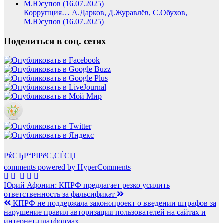
Коррупция… А.Дарков, Д.Журавлёв, С.Обухов,
М.Юсупов (16.07.2025)
Поделиться в соц. сетях
РќСЂР°РІРёС‚СЃСЏ
comments powered by HyperComments
Навигация
Юрий Афонин: КПРФ предлагает резко усилить
ответственность за фальсификат
по
КПРФ не поддержала законопроект о введении штрафов за
записям
нарушение правил авторизации пользователей на сайтах и
интернет-платформах.