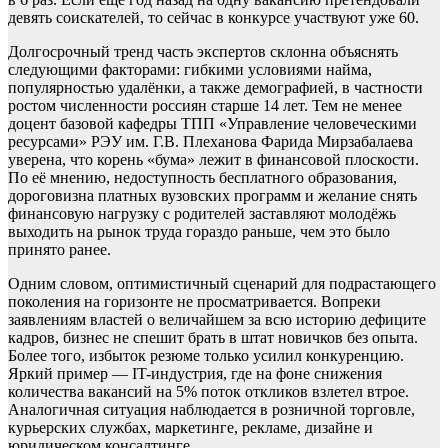
девять соискателей, то сейчас в конкурсе участвуют уже 60.
Долгосрочный тренд часть экспертов склонна объяснять
следующими факторами: гибкими условиями найма,
популярностью удалёнки, а также демографией, в частности
ростом численности россиян старше 14 лет. Тем не менее
доцент базовой кафедры ТПП «Управление человеческими
ресурсами» РЭУ им. Г.В. Плеханова Фарида Мирзабалаева
уверена, что корень «бума» лежит в финансовой плоскости.
По её мнению, недоступность бесплатного образования,
дороговизна платных вузовских программ и желание снять
финансовую нагрузку с родителей заставляют молодёжь
выходить на рынок труда гораздо раньше, чем это было
принято ранее.
Одним словом, оптимистичный сценарий для подрастающего
поколения на горизонте не просматривается. Вопреки
заявлениям властей о величайшем за всю историю дефиците
кадров, бизнес не спешит брать в штат новичков без опыта.
Более того, избыток резюме только усилил конкуренцию.
Яркий пример — IT-индустрия, где на фоне снижения
количества вакансий на 5% поток откликов взлетел втрое.
Аналогичная ситуация наблюдается в розничной торговле,
курьерских службах, маркетинге, рекламе, дизайне и
юридическом консалтинге.