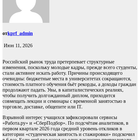
от
kprf_admin
Июн 11, 2026
Российский рынок труда претерпевает структурные
изменения, поскольку молодые кадры, прежде всего студенты,
стали активнее искать работу. Причины происходящего
очевидны: бюджетные места в университетах сокращаются,
стоимость платного обучения бьёт рекорды, а доходы граждан
продолжают падать. Увы, в капиталистических реалиях,
чтобы получить долгожданный диплом, приходится
совмещать лекции и семинары с временной занятостью в
торговле, доставке, общепите или IT.
Взрывной интерес учащихся зафиксировали сервисы
«Работа.ру» и «СберПодбор». По подсчётам аналитиков, в
первом квартале 2026 года средний уровень откликов в
категории «студенческая занятость и стажировки» подскочил
в 6 раз. Если ещё год назад на одну вакансию претендовали