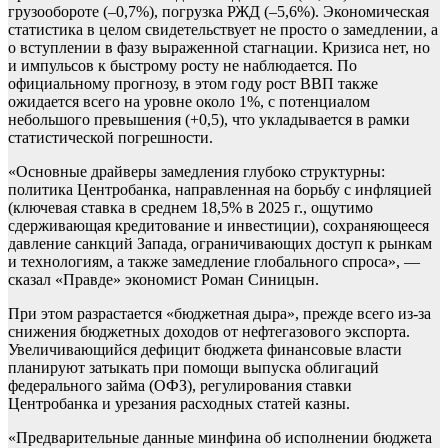
грузообороте (–0,7%), погрузка РЖД (–5,6%). Экономическая
статистика в целом свидетельствует не просто о замедлении, а
о вступлении в фазу выраженной стагнации. Кризиса нет, но
и импульсов к быстрому росту не наблюдается. По
официальному прогнозу, в этом году рост ВВП также
ожидается всего на уровне около 1%, с потенциалом
небольшого превышения (+0,5), что укладывается в рамки
статистической погрешности.
«Основные драйверы замедления глубоко структурны:
политика Центробанка, направленная на борьбу с инфляцией
(ключевая ставка в среднем 18,5% в 2025 г., ощутимо
сдерживающая кредитование и инвестиции), сохраняющееся
давление санкций Запада, ограничивающих доступ к рынкам
и технологиям, а также замедление глобального спроса», —
сказал «Правде» экономист Роман Синицын.
При этом разрастается «бюджетная дыра», прежде всего из-за
снижения бюджетных доходов от нефтегазового экспорта.
Увеличивающийся дефицит бюджета финансовые власти
планируют затыкать при помощи выпуска облигаций
федерального займа (ОФЗ), регулирования ставки
Центробанка и урезания расходных статей казны.
«Предварительные данные минфина об исполнении бюджета