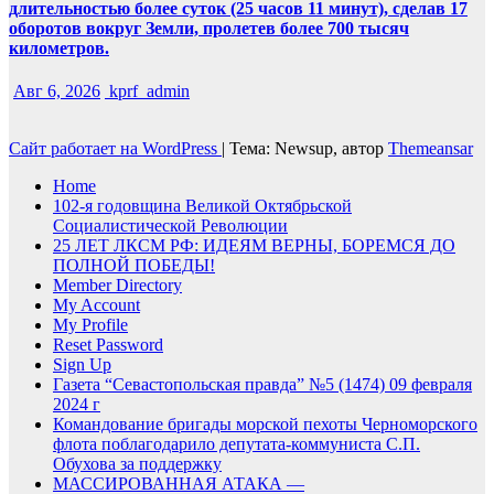
длительностью более суток (25 часов 11 минут), сделав 17
оборотов вокруг Земли, пролетев более 700 тысяч
километров.
Авг 6, 2026
kprf_admin
Сайт работает на WordPress
|
Тема: Newsup, автор
Themeansar
Home
102-я годовщина Великой Октябрьской
Социалистической Революции
25 ЛЕТ ЛКСМ РФ: ИДЕЯМ ВЕРНЫ, БОРЕМСЯ ДО
ПОЛНОЙ ПОБЕДЫ!
Member Directory
My Account
My Profile
Reset Password
Sign Up
Газета “Севастопольская правда” №5 (1474) 09 февраля
2024 г
Командование бригады морской пехоты Черноморского
флота поблагодарило депутата-коммуниста С.П.
Обухова за поддержку
МАССИРОВАННАЯ АТАКА —