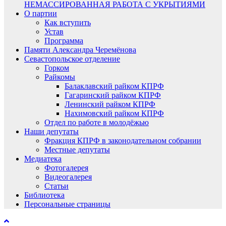
НЕМАССИРОВАННАЯ РАБОТА С УКРЫТИЯМИ
О партии
Как вступить
Устав
Программа
Памяти Александра Черемёнова
Севастопольское отделение
Горком
Райкомы
Балаклавский райком КПРФ
Гагаринский райком КПРФ
Ленинский райком КПРФ
Нахимовский райком КПРФ
Отдел по работе в молодёжью
Наши депутаты
Фракция КПРФ в законодательном собрании
Местные депутаты
Медиатека
Фотогалерея
Видеогалерея
Статьи
Библиотека
Персональные страницы