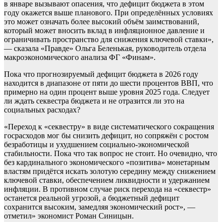
в январе вызывают опасения, что дефицит бюджета в этом
году окажется выше планового. При определённых условиях
это может означать более высокий объём заимствований,
который может вносить вклад в инфляционное давление и
ограничивать пространство для снижения ключевой ставки»,
— сказала «Правде» Ольга Беленькая, руководитель отдела
макроэкономического анализа ФГ «Финам».
Пока что прогнозируемый дефицит бюджета в 2026 году
находится в диапазоне от пяти до шести процентов ВВП, что
примерно на один процент выше уровня 2025 года. Следует
ли ждать секвестра бюджета и не отразится ли это на
социальных расходах?
«Переход к «секвестру» в виде систематического сокращения
госрасходов мог бы снизить дефицит, но сопряжён с ростом
безработицы и ухудшением социально-экономической
стабильности. Пока что так вопрос не стоит. Но очевидно, что
без кардинального экономического «позитива» монетарным
властям придётся искать золотую середину между снижением
ключевой ставки, обеспечением ликвидности и удержанием
инфляции. В противном случае риск перехода на «секвестр»
останется реальной угрозой, а бюджетный дефицит
сохранится высоким, замедляя экономический рост», —
отметил» экономист Роман Синицын.