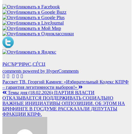
РќСЂР°РІРёС‚СЃСЏ
comments powered by HyperComments
Навигация
Рассвет ТВ. Георгий Камнев: «Избирательный Кодекс КПРФ
– гарантия легитимности выборов!»
по
Темы дня (18.02.2026) ПАРТИЯ ВЛАСТИ
записям
ОТКАЗЫВАЕТСЯ ПОДДЕРЖИВАТЬ СОЦИАЛЬНО
ВАЖНЫЕ ИНИЦИАТИВЫ ОППОЗИЦИИ. ОБ ЭТОМ НА
БРИФИНГЕ В ГОСДУМЕ РАССКАЗАЛИ ДЕПУТАТЫ
ФРАКЦИИ КПРФ.