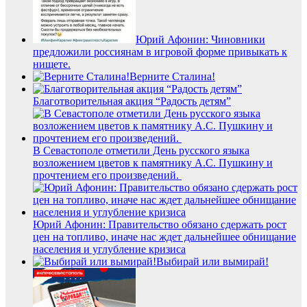
Юрий Афонин: Чиновники
предложили россиянам в игровой форме привыкать к
нищете.
Верните Сталина!
Благотворительная акция “Радость детям”
В Севастополе отметили День русского языка
возложением цветов к памятнику А.С. Пушкину и
прочтением его произведений.
Юрий Афонин: Правительство обязано сдержать рост
цен на топливо, иначе нас ждет дальнейшее обнищание
населения и углубление кризиса
Выбирай или вымирай!