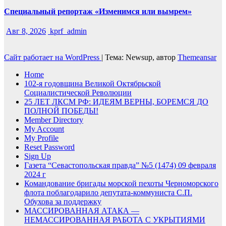
Специальный репортаж «Изменимся или вымрем»
Авг 8, 2026
kprf_admin
Сайт работает на WordPress
|
Тема: Newsup, автор
Themeansar
Home
102-я годовщина Великой Октябрьской
Социалистической Революции
25 ЛЕТ ЛКСМ РФ: ИДЕЯМ ВЕРНЫ, БОРЕМСЯ ДО
ПОЛНОЙ ПОБЕДЫ!
Member Directory
My Account
My Profile
Reset Password
Sign Up
Газета “Севастопольская правда” №5 (1474) 09 февраля
2024 г
Командование бригады морской пехоты Черноморского
флота поблагодарило депутата-коммуниста С.П.
Обухова за поддержку
МАССИРОВАННАЯ АТАКА —
НЕМАССИРОВАННАЯ РАБОТА С УКРЫТИЯМИ