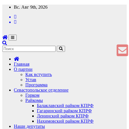
Перейти
Вс. Авг 9th, 2026
к
содержимому
Главная
О партии
Как вступить
Устав
Программа
Севастопольское отделение
Горком
Райкомы
Балаклавский райком КПРФ
Гагаринский райком КПРФ
Ленинский райком КПРФ
Нахимовский райком КПРФ
Наши депутаты