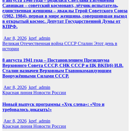
8 августа 1948 года – родилась Светлана Евгеньевна
Савицкая – советский космонавт, лётчик-испытатель,
единственная женщина – дважды Герой Советского Союза
(1982, 1984), первая в мире женщина, совершившая выход
в открытый космос. Депутат Государственной Думы от
КПРФ.
Авг 8, 2026
kprf_admin
Великая Отечественная война
СССР
Сталин
Этот день в
истории
8 августа 1941 года – Постановлением Президиума
Верховного Совета СССР, СНК СССР и ЦК ВКП(б) И.В.
Сталин назначен Верховным Главнокомандующим
Вооружёнными Силами СССР.
Авг 8, 2026
kprf_admin
Красная линия
Новости России
Новый выпуск программы «Хук слева»: «Что и
требовалось доказать!»
Авг 8, 2026
kprf_admin
Красная линия
Новости России