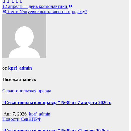
Навигация
12 апреля — день космонавтики
Лес в Учкуевке выставлен на продажу?
по
записям
от
kprf_admin
Похожая запись
Севастопольская правда
“Севастопольская правда” №30 от 7 августа 2026 г.
Авг 7, 2026
kprf_admin
Новости СевКПРФ
“Севастопольская правда” №29 от 31 июля 2026 г.