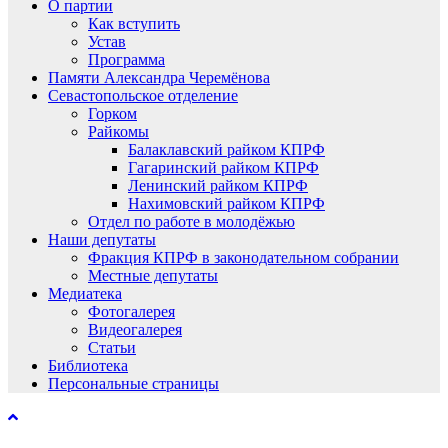
О партии
Как вступить
Устав
Программа
Памяти Александра Черемёнова
Севастопольское отделение
Горком
Райкомы
Балаклавский райком КПРФ
Гагаринский райком КПРФ
Ленинский райком КПРФ
Нахимовский райком КПРФ
Отдел по работе в молодёжью
Наши депутаты
Фракция КПРФ в законодательном собрании
Местные депутаты
Медиатека
Фотогалерея
Видеогалерея
Статьи
Библиотека
Персональные страницы