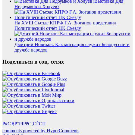
Выставка Для
Недоумков и Холуев?
На XVIII Съезде КПРФ Г.А. Зюганов представил
Политический отчёт ЦК Съезду
Дмитрий Новиков: Как миграция служит Белоруссии и
дружбе народов
Поделиться в соц. сетях
РќСЂР°РІРёС‚СЃСЏ
comments powered by HyperComments