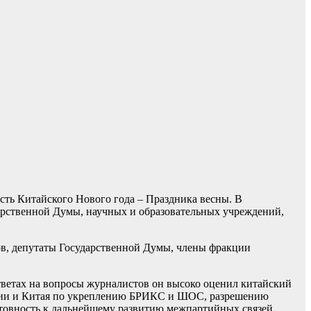
сть Китайского Нового года – Праздника весны. В
арственной Думы, научных и образовательных учреждений,
ов, депутаты Государственной Думы, члены фракции
тветах на вопросы журналистов он высоко оценил китайский
оссии и Китая по укреплению БРИКС и ШОС, разрешению
овность к дальнейшему развитию межпартийных связей.