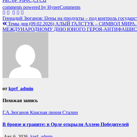
РќСЂР°РІРёС‚СЃСЏ
comments powered by HyperComments
Навигация
Геннадий Зюганов: Цены на продукты – под контроль государс
Темы дня (09.02.2026) АЛЫЙ ГАЛСТУК – СИМВОЛ
по
МЕЖДУНАРОДНОМУ ДНЮ ЮНОГО ГЕРОЯ-АНТИФАШИС
записям
от
kprf_admin
Похожая запись
Г.А.Зюганов
Красная линия
Сталин
В бронзе и граните: в Орле открыли Аллею Победителей
Авг 6, 2026
kprf_admin