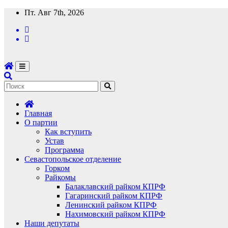
Перейти
Пт. Авг 7th, 2026
к
содержимому
Главная
О партии
Как вступить
Устав
Программа
Севастопольское отделение
Горком
Райкомы
Балаклавский райком КПРФ
Гагаринский райком КПРФ
Ленинский райком КПРФ
Нахимовский райком КПРФ
Наши депутаты