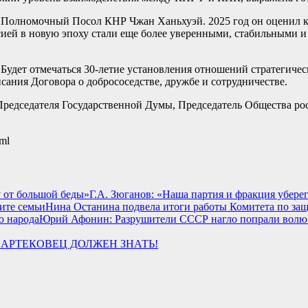
Полномочный Посол КНР Чжан Ханьхуэй. 2025 год он оценил ка
сией в новую эпоху стали еще более уверенными, стабильными 
 Будет отмечаться 30-летие установления отношений стратегиче
сания Договора о добрососедстве, дружбе и сотрудничестве.
Председателя Государственной Думы, Председатель Общества р
tml
Г.А. Зюганов: «Наша партия и фракция убере
Нина Останина подвела итоги работы Комитета по защ
Юрий Афонин: Разрушители СССР нагло попрали волю
АРТЕКОВЕЦ ДОЛЖЕН ЗНАТЬ!