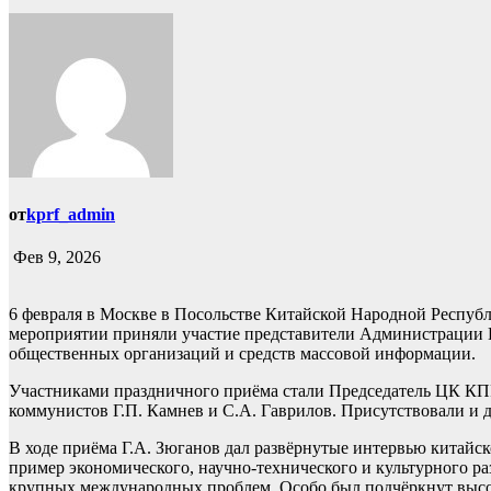
от
kprf_admin
Фев 9, 2026
6 февраля в Москве в Посольстве Китайской Народной Республ
мероприятии приняли участие представители Администрации П
общественных организаций и средств массовой информации.
Участниками праздничного приёма стали Председатель ЦК КПР
коммунистов Г.П. Камнев и С.А. Гаврилов. Присутствовали и 
В ходе приёма Г.А. Зюганов дал развёрнутые интервью китайс
пример экономического, научно-технического и культурного
крупных международных проблем. Особо был подчёркнут высо