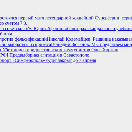
 состоялся первый матч легендарной хоккейной Суперсерии, се
о счетом 7:3.
ебника
Николай Коломейцев: Рашкина наказываю
Геннадий Зюганов: Мы предлагаем мирн
Убит лидер приднестровских коммунистов Олег Хоржан
РФ! Предвыборная агитация в Севастополе
опорт «Симферополь» будет закрыт до 7 апреля