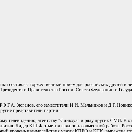
ики состоялся торжественный прием для российских друзей в че
резидента и Правительства России, Совета Федерации и Госуд
Ф Г.А. Зюганов, его заместители И.И. Мельников и Д.Г. Новик
другие представители партии.
кому телевидению, агентству “Синьхуа” и ряду других СМИ. В о
 развития. Лидер КПРФ отметил важность совместной работы Р
кий уровень взаимодействия между КПРФ и КПК, выражена гот