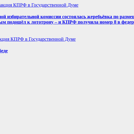
акция КПРФ в Государственной Думе
ой избирательной комиссии состоялась жеребьёвка по разме
ым подошёл к лототрону – и КПРФ получила номер 8 в феде
кция КПРФ в Государственной Думе
беде