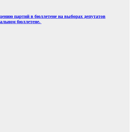
щению партий в бюллетене на выборах депутатов
ральном бюллетене.