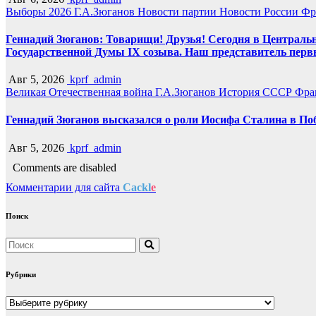
Выборы 2026
Г.А.Зюганов
Новости партии
Новости России
Фр
Геннадий Зюганов: Товарищи! Друзья! Сегодня в Центральн
Государственной Думы IX созыва. Наш представитель перв
Авг 5, 2026
kprf_admin
Великая Отечественная война
Г.А.Зюганов
История СССР
Фра
Геннадий Зюганов высказался о роли Иосифа Сталина в По
Авг 5, 2026
kprf_admin
Comments are disabled
Комментарии для сайта
Cackl
e
Поиск
Рубрики
Рубрики