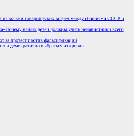
рии из восьми товарищеских встреч между сборными СССР и
«Почему наших детей должны учить ненавистники всего
т за протест против фальсификаций
о и демократично выбраться из кризиса