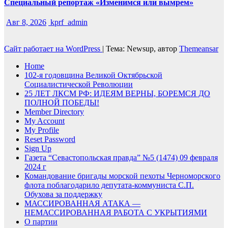
Специальный репортаж «Изменимся или вымрем»
Авг 8, 2026
kprf_admin
Сайт работает на WordPress
|
Тема: Newsup, автор
Themeansar
Home
102-я годовщина Великой Октябрьской
Социалистической Революции
25 ЛЕТ ЛКСМ РФ: ИДЕЯМ ВЕРНЫ, БОРЕМСЯ ДО
ПОЛНОЙ ПОБЕДЫ!
Member Directory
My Account
My Profile
Reset Password
Sign Up
Газета “Севастопольская правда” №5 (1474) 09 февраля
2024 г
Командование бригады морской пехоты Черноморского
флота поблагодарило депутата-коммуниста С.П.
Обухова за поддержку
МАССИРОВАННАЯ АТАКА —
НЕМАССИРОВАННАЯ РАБОТА С УКРЫТИЯМИ
О партии