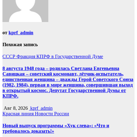
от
kprf_admin
Похожая запись
СССР
Фракция КПРФ в Государственной Думе
8 августа 1948 года – родилась Светлана Евгеньевна
Савицкая – советский космонавт, лётчик-испытатель,
единственная женщина – дважды Герой Советского Союза
(1982, 1984), первая в мире женщина, совершившая выход
в открытый космос. Депутат Государственной Думы от
КПРФ.
Авг 8, 2026
kprf_admin
Красная линия
Новости России
Новый выпуск программы «Хук слева»: «Что и
требовалось доказать!»