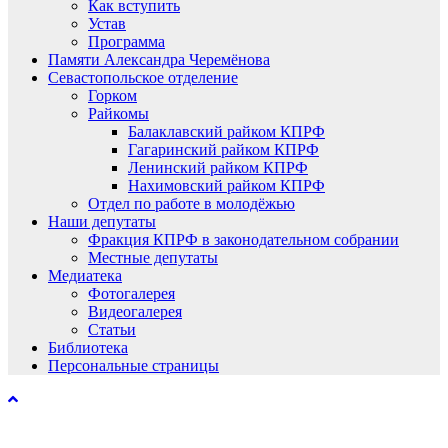
Как вступить
Устав
Программа
Памяти Александра Черемёнова
Севастопольское отделение
Горком
Райкомы
Балаклавский райком КПРФ
Гагаринский райком КПРФ
Ленинский райком КПРФ
Нахимовский райком КПРФ
Отдел по работе в молодёжью
Наши депутаты
Фракция КПРФ в законодательном собрании
Местные депутаты
Медиатека
Фотогалерея
Видеогалерея
Статьи
Библиотека
Персональные страницы