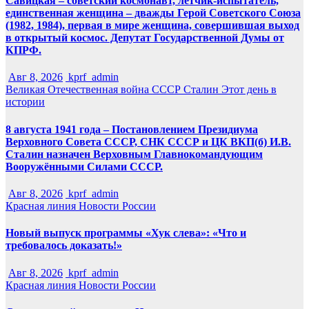
Савицкая – советский космонавт, лётчик-испытатель,
единственная женщина – дважды Герой Советского Союза
(1982, 1984), первая в мире женщина, совершившая выход
в открытый космос. Депутат Государственной Думы от
КПРФ.
Авг 8, 2026
kprf_admin
Великая Отечественная война
СССР
Сталин
Этот день в
истории
8 августа 1941 года – Постановлением Президиума
Верховного Совета СССР, СНК СССР и ЦК ВКП(б) И.В.
Сталин назначен Верховным Главнокомандующим
Вооружёнными Силами СССР.
Авг 8, 2026
kprf_admin
Красная линия
Новости России
Новый выпуск программы «Хук слева»: «Что и
требовалось доказать!»
Авг 8, 2026
kprf_admin
Красная линия
Новости России