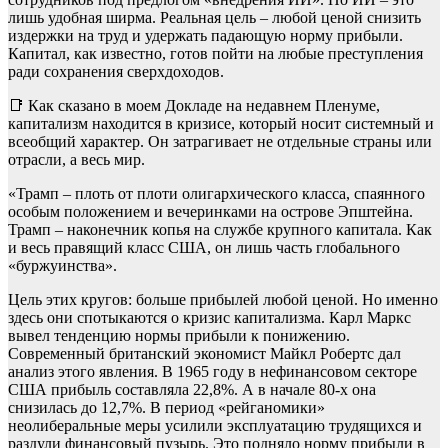
лишь удобная ширма. Реальная цель – любой ценой снизить
издержки на труд и удержать падающую норму прибыли.
Капитал, как известно, готов пойти на любые преступления
ради сохранения сверхдоходов.
📑 Как сказано в моем Докладе на недавнем Пленуме,
капитализм находится в кризисе, который носит системный и
всеобщий характер. Он затрагивает не отдельные страны или
отрасли, а весь мир.
«Трамп – плоть от плоти олигархического класса, спаянного
особым положением и вечеринками на острове Эпштейна.
Трамп – наконечник копья на службе крупного капитала. Как
и весь правящий класс США, он лишь часть глобального
«буржуинства».
Цель этих кругов: больше прибылей любой ценой. Но именно
здесь они спотыкаются о кризис капитализма. Карл Маркс
вывел тенденцию нормы прибыли к понижению.
Современный британский экономист Майкл Робертс дал
анализ этого явления. В 1965 году в нефинансовом секторе
США прибыль составляла 22,8%. А в начале 80-х она
снизилась до 12,7%. В период «рейганомики»
неолиберальные меры усилили эксплуатацию трудящихся и
раздули финансовый пузырь. Это подняло норму прибыли в