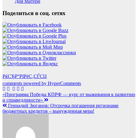
Дня Матери
Поделиться в соц. сетях
РќСЂР°РІРёС‚СЃСЏ
comments powered by HyperComments
Навигация
«Программа Победы КПРФ — курс от выживания к развитию
и справедливости»
по
Геннадий Зюганов: Отсрочка погашения регионами
записям
бюджетных кредитов – вынужденная мера!