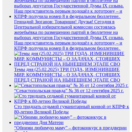
Геннадий Зюганов: Товарищи! Друзья! Сегодня в
Центральной избирательной комиссии состоялась
жеребьёвка по размещению партий в бюллетене на
выборах депутатов Государственной Думы IX созыва.
Наш представитель первым подошёл к лототрону – и
КПРФ получила номер 8 в федеральном бюллетене.
Темы дня (25.02.2025) ТРИ ГОДА, ИЗМЕНИВШИЕ
МИР. КОММУНИСТЫ – О ЗАДАЧАХ, СТОЯЩИХ
ПЕРЕД СТРАНОЙ НА НЫНЕШНЕМ ЭТАПЕ СВО
“Севастопольская правда” № 36 от 12 сентября 2025 г.
Сто тридцать седьмой гуманитарный конвой от КПРФ к
80-летию Великой Победы
“Обними любимую маму” – фотоконкурс в преддверии