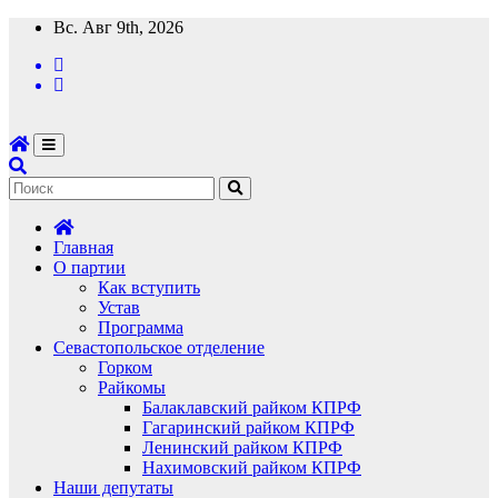
Перейти
Вс. Авг 9th, 2026
к
содержимому
Главная
О партии
Как вступить
Устав
Программа
Севастопольское отделение
Горком
Райкомы
Балаклавский райком КПРФ
Гагаринский райком КПРФ
Ленинский райком КПРФ
Нахимовский райком КПРФ
Наши депутаты