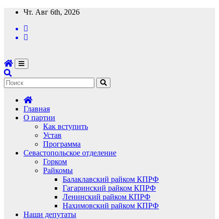
Перейти
Чт. Авг 6th, 2026
к
содержимому
Главная
О партии
Как вступить
Устав
Программа
Севастопольское отделение
Горком
Райкомы
Балаклавский райком КПРФ
Гагаринский райком КПРФ
Ленинский райком КПРФ
Нахимовский райком КПРФ
Наши депутаты