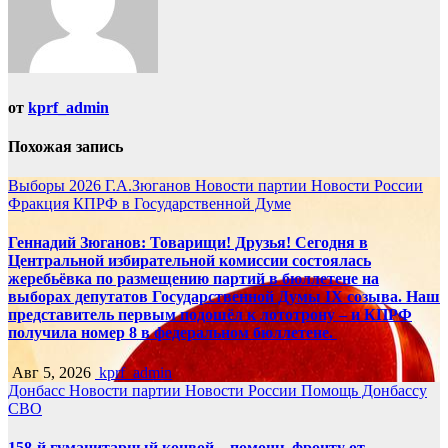
от
kprf_admin
Похожая запись
Выборы 2026
Г.А.Зюганов
Новости партии
Новости России
Фракция КПРФ в Государственной Думе
Геннадий Зюганов: Товарищи! Друзья! Сегодня в
Центральной избирательной комиссии состоялась
жеребьёвка по размещению партий в бюллетене на
выборах депутатов Государственной Думы IX созыва. Наш
представитель первым подошёл к лототрону – и КПРФ
получила номер 8 в федеральном бюллетене.
Авг 5, 2026
kprf_admin
Донбасс
Новости партии
Новости России
Помощь Донбассу
СВО
158-й гуманитарный конвой – помощь фронту от