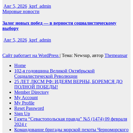
Авг 5, 2026
kprf_admin
Мировые новости
Залог новых побед — в верности социалистическому
выбору
Авг 5, 2026
kprf_admin
Сайт работает на WordPress
|
Тема: Newsup, автор
Themeansar
Home
102-я годовщина Великой Октябрьской
Социалистической Революции
25 ЛЕТ ЛКСМ РФ: ИДЕЯМ ВЕРНЫ, БОРЕМСЯ ДО
ПОЛНОЙ ПОБЕДЫ!
Member Directory
My Account
My Profile
Reset Password
Sign Up
Газета “Севастопольская правда” №5 (1474) 09 февраля
2024 г
Командование бригады морской пехоты Черноморского