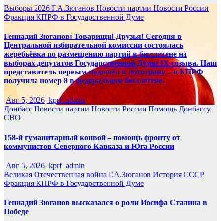
Выборы 2026
Г.А.Зюганов
Новости партии
Новости России
Фракция КПРФ в Государственной Думе
Геннадий Зюганов: Товарищи! Друзья! Сегодня в
Центральной избирательной комиссии состоялась
жеребьёвка по размещению партий в бюллетене на
выборах депутатов Государственной Думы IX созыва. Наш
представитель первым подошёл к лототрону – и КПРФ
получила номер 8 в федеральном бюллетене.
Авг 5, 2026
kprf_admin
Донбасс
Новости партии
Новости России
Помощь Донбассу
СВО
158-й гуманитарный конвой – помощь фронту от
коммунистов Северного Кавказа и Юга России
Авг 5, 2026
kprf_admin
Великая Отечественная война
Г.А.Зюганов
История СССР
Фракция КПРФ в Государственной Думе
Геннадий Зюганов высказался о роли Иосифа Сталина в
Победе