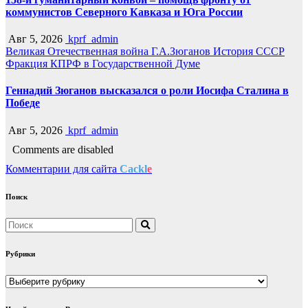
коммунистов Северного Кавказа и Юга России
Авг 5, 2026
kprf_admin
Великая Отечественная война
Г.А.Зюганов
История СССР
Фракция КПРФ в Государственной Думе
Геннадий Зюганов высказался о роли Иосифа Сталина в
Победе
Авг 5, 2026
kprf_admin
Comments are disabled
Комментарии для сайта
Cackl
e
Поиск
Рубрики
Рубрики