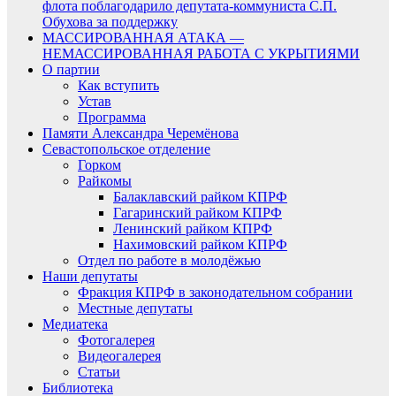
флота поблагодарило депутата-коммуниста С.П.
Обухова за поддержку
МАССИРОВАННАЯ АТАКА —
НЕМАССИРОВАННАЯ РАБОТА С УКРЫТИЯМИ
О партии
Как вступить
Устав
Программа
Памяти Александра Черемёнова
Севастопольское отделение
Горком
Райкомы
Балаклавский райком КПРФ
Гагаринский райком КПРФ
Ленинский райком КПРФ
Нахимовский райком КПРФ
Отдел по работе в молодёжью
Наши депутаты
Фракция КПРФ в законодательном собрании
Местные депутаты
Медиатека
Фотогалерея
Видеогалерея
Статьи
Библиотека