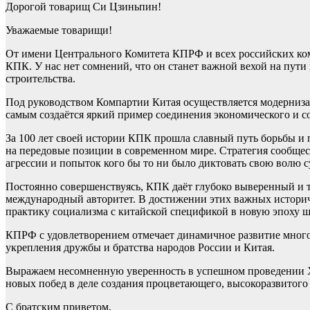
Дорогой товарищ Си Цзиньпин!
Уважаемые товарищи!
От имени Центрального Комитета КПРФ и всех российских ко
КПК. У нас нет сомнений, что он станет важной вехой на пут
строительства.
Под руководством Компартии Китая осуществляется модернизац
самым создаётся яркий пример соединения экономического и с
За 100 лет своей истории КПК прошла славный путь борьбы и 
на передовые позиции в современном мире. Стратегия сообщест
агрессии и попыток кого бы то ни было диктовать свою волю 
Постоянно совершенствуясь, КПК даёт глубоко выверенный и т
международный авторитет. В достижении этих важных истори
практику социализма с китайской спецификой в новую эпоху ш
КПРФ с удовлетворением отмечает динамичное развитие много
укрепления дружбы и братства народов России и Китая.
Выражаем несомненную уверенность в успешном проведении Х
новых побед в деле создания процветающего, высокоразвитого
С братским приветом,