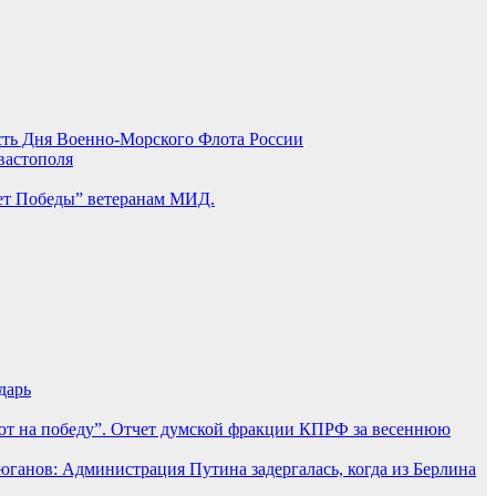
есть Дня Военно-Морского Флота России
вастополя
ет Победы” ветеранам МИД.
дарь
т на победу”. Отчет думской фракции КПРФ за весеннюю
юганов: Администрация Путина задергалась, когда из Берлина