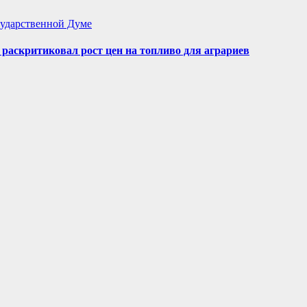
ударственной Думе
аскритиковал рост цен на топливо для аграриев