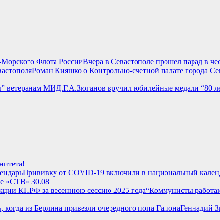
Вчера в Севастополе прошел парад в ч
Роман Кияшко о Контрольно-счетной палате города Се
Г.А.Зюганов вручил юбилейные медали “80 л
нитета!
Прививку от COVID-19 включили в национальный кален
ле «СТВ» 30.08
“Коммунисты работаю
Геннадий З