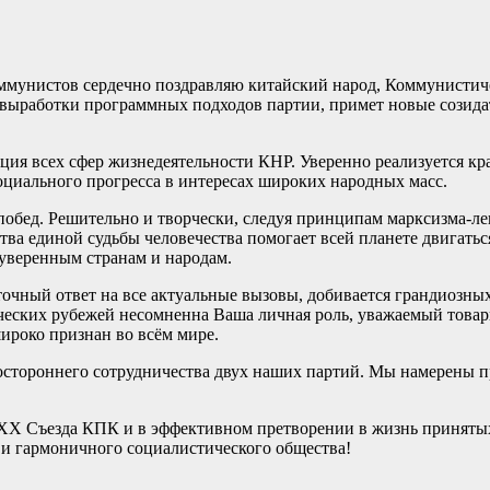
ммунистов сердечно поздравляю китайский народ, Коммунистич
и выработки программных подходов партии, примет новые созид
ия всех сфер жизнедеятельности КНР. Уверенно реализуется кра
оциального прогресса в интересах широких народных масс.
побед. Решительно и творчески, следуя принципам марксизма-ле
ва единой судьбы человечества помогает всей планете двигатьс
суверенным странам и народам.
очный ответ на все актуальные вызовы, добивается грандиозных
ческих рубежей несомненна Ваша личная роль, уважаемый това
ироко признан во всём мире.
стороннего сотрудничества двух наших партий. Мы намерены п
Х Съезда КПК и в эффективном претворении в жизнь принятых
 и гармоничного социалистического общества!