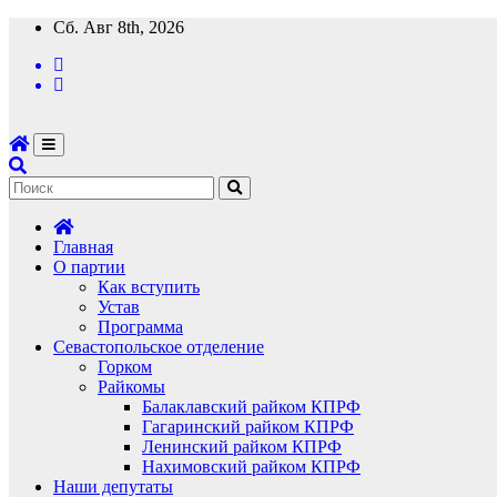
Перейти
Сб. Авг 8th, 2026
к
содержимому
Главная
О партии
Как вступить
Устав
Программа
Севастопольское отделение
Горком
Райкомы
Балаклавский райком КПРФ
Гагаринский райком КПРФ
Ленинский райком КПРФ
Нахимовский райком КПРФ
Наши депутаты