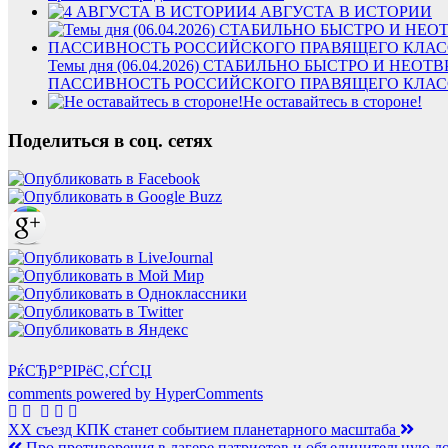
4 АВГУСТА В ИСТОРИИ
Темы дня (06.04.2026) СТАБИЛЬНО БЫСТРО И 
ПАССИВНОСТЬ РОССИЙСКОГО ПРАВЯЩЕГО КЛАС
Не оставайтесь в стороне!
Поделиться в соц. сетях
РќСЂР°РІРёС‚СЃСЏ
comments powered by HyperComments
Навигация
ХХ съезд КПК станет событием планетарного масштаба
Про противоречия в лагере патриотов и объединительную д