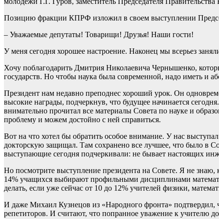
молодежи Г.Г. Гуров, заместитель Председателя Правительств
Позицию фракции КПРФ изложил в своем выступлении Предс
– Уважаемые депутаты! Товарищи! Друзья! Наши гости!
У меня сегодня хорошее настроение. Наконец мы всерьез заня
Хочу поблагодарить Дмитрия Николаевича Чернышенко, который
государств. Но чтобы наука была современной, надо иметь и 
Президент нам недавно преподнес хороший урок. Он одноврем
высокие награды, подчеркнув, что будущее начинается сегодня
внимательно прочитал все материалы Совета по науке и образ
проблему и можем достойно с ней справиться.
Вот на что хотел бы обратить особое внимание. У нас выступа
докторскую защищал. Там сохранено все лучшее, что было в Сов
выступающие сегодня подчеркивали: не бывает настоящих инж
Но посмотрите выступление президента на Совете. Я не знаю, к
14% учащихся выбирают профильными дисциплинами математику
делать, если уже сейчас от 10 до 12% учителей физики, матема
И даже Михаил Кузнецов из «Народного фронта» подтвердил, ч
репетиторов. И считают, что попранное уважение к учителю до