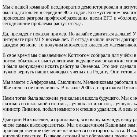
Мы с нашей командой неоднократно демонстрировали и депутата
был подготовлен в середине 90-х годов. Его «успешно» реализо
произошел разгром профтехобразования, ввели ЕГЭ и «болонку».
сегодняшние проблемы растут оттуда.
Да, президент показал пример. Но давайте двигаться дальше! 
интернате при МГУ восемь лет. И оттуда вышли двести докторо
каждом регионе, то получим множество классных математиков
В свое время мы с академиком Коптюгом собирали для учёбы в
потом, объезжая с выступлениями ведущие американские универ
и были вынуждены искать работу за Океаном. Это они сделали 
нужно вернуть наших молодых ученых на Родину. Они готовы в
Мы вместе с Алферовым, Смолиным, Мельниковым работали в К
90-е ничего не получилось. В начале 2000-х, с приходом Путина
Нами тогда была заложена уникальная школа будущего. Мы с н
физиков из школьной системы, лучших аспирантов, лучшую ак
министр Ливанов, побыл немного и спешно удалился. А ведь э
Дмитрий Николаевич, я приглашаю, всю вашу команду, вашу ра
числа самых высокоразвитых. Мы с академиком Кашиным вам пок
производственное обучение начинается со второго класса. И к
мировой практике. В школе актовый зал оборудован лучше, чем