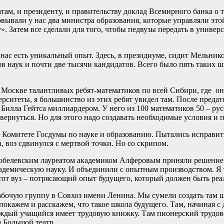
м, и президенту, и правительству доклад Всемирного банка о т
вывали у нас два министра образования, которые управляли этой
 Затем все сделали для того, чтобы педвузы передать в универси
У нас есть уникальный опыт. Здесь, в президиуме, сидит Мельни
в наук и почти две тысячи кандидатов. Всего было пять таких ш
.
 Москве талантливых ребят-математиков по всей Сибири, где он
ситеты, я большинство из этих ребят увидел там. После предат
Билла Гейтса миллиардером. У него из 100 математиков 50 – рус
ернуться. Но для этого надо создавать необходимые условия и
омитете Госдумы по науке и образованию. Пытались исправить 
, воз сдвинулся с мертвой точки. Но со скрипом.
обелевским лауреатом академиком Алферовым приняли решение и
адемическую науку. И объединили с опытным производством. Я
тот вуз – потрясающий опыт будущего, который должен быть реа
бочую группу в Совхоз имени Ленина. Мы сумели создать там шк
ажем и расскажем, что такое школа будущего. Там, начиная с д
аждый учащийся имеет трудовую книжку. Там пионерский трудово
 Большой театр.