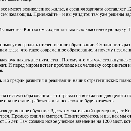
 все имеют великолепное жилье, а средняя зарплата составляет 1
всем желающим. Приезжайте – и вы увидите: там уже решены зад
ы вместе с Коптюгом сохранили там всю классическую науку. Т
 помогут возродить отечественное образование. Смолин пять р
вам глаза: что такое современное образование, и почему незаме
ладая рук пахать две пятилетки. Потому что мы уже столкнулис
. И перед миром встает проблема: как человеку сохраниться и о
я.
ия. Но график развития и реализации наших стратегических пла
ая система образования – это травма на всю жизнь для целого пок
она не станет работать, и за нее сложно будет отвечать.
зводственное обучение. Здесь замечательный пример подает Кир
отрел. Премьер ездил и смотрел. Поинтересуйтесь и вы, как мы 
т 35 лет. Там создано новое учебное заведение на 1200 мест, ко