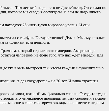
25 тысяч. Там детский парк – это не Диснейленд. Он создан по
ачи, которые мы сегодня обсуждаем. И вам не надо ничего
ам находятся 25 институтов мирового уровня. И они
аз выступал с трибуны Государственной Думы. Мы ему каждые
ним священный труд педагога.
ь с Трампом, который строит свою империю. Американцы
статься человеком на фоне того, что нас ждет впереди. Для
нов должен быть выстроен так, чтобы каждый неукоснительно
оления. А для государства – на 20 лет. И ваша стратегия
овский завод, который мы буквально спасли. Съездите туда и
отстроили это легендарное предприятие. Там среднее и высшее
торое мы еще в советское время закладывали вместе с первым