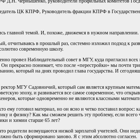
а РФ Д.Н. Чернышенко, руководители профильных комитетов Гос
едатель ЦК КПРФ, Руководитель фракции КПРФ в Государстве
лись главной темой. И, похоже, движемся в нужном направлении.
, отчитываясь в прошлый раз, системно изложил подход к разв
абсолютно современную школу.
енно провел Наблюдательный совет в МГУ, куда пригласил все
. Он прекрасно понимает, что после «перестройки» мы почти три
ованию, который на днях проводил глава государства. И сегодня
л ректор МГУ Садовничий, который сам является крупным матема
етскую эпоху, и развивается все самое современное, что открыв
енеров, которые одновременно не являются классными математ
то ему готовил материал, но он ясно и четко поставил вопрос: 
 и физику? Как мы сможем решить эту проблему, если всего ч
тики и химии старше 65 лет?
то родители возмущаются низкой зарплатой учителей. Они недо
лжно быть сформировано заново. Я с этим абсолютно согласен.