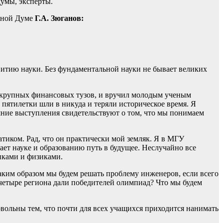
думы, эксперты.
нной Думе
Г.А. Зюганов:
итию науки. Без фундаментальной науки не бывает великих
х крупных финансовых тузов, и вручил молодым ученым
 пятилетки шли в никуда и теряли историческое время. Я
шние выступления свидетельствуют о том, что мы понимаем
тиком. Рад, что он практически мой земляк. Я в МГУ
ает науке и образованию путь в будущее. Неслучайно все
иками и физиками.
каким образом мы будем решать проблему инженеров, если всего
етыре региона дали победителей олимпиад? Что мы будем
вольны тем, что почти для всех учащихся приходится нанимать