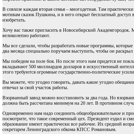
В совхозе каждая вторая семья – многодетная. Там практически
мотивам сказок Пушкина, и в него открыт бесплатный доступ 
изобретать.
Хочу вас также пригласить в Новосибирский Академгородок. М
великолепно работают.
Мы все сделали, чтобы разработать новые программы, которые
два месяца специально поручаем выступить, чтобы он раскрыл 
Мы победим на поле боя. Но после этого нам придется не пок
вкладывают 500 миллиардов долларов в искусственный интеллект
этого требуются огромные государственно-политические усили
Вы можете, что угодно говорить, давать какие угодно обещан
отвечал за свой участок работы.
Взорванный завод можно восстановить за два года. Но взорванн
должна быть рассчитана минимум на 20 лет. В противном случае 
Одновременно нам надо соединить общеобразовательное и прои
посмотрите, что такое современный цех. Президент ездил и см
образование имеют практически все рабочие. Их средний возрас
секретарем Ленинградского обкома КПСС Романовым.