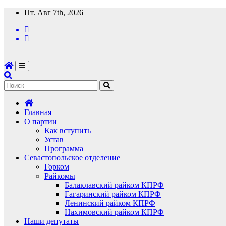
Перейти
Пт. Авг 7th, 2026
к
содержимому
Главная
О партии
Как вступить
Устав
Программа
Севастопольское отделение
Горком
Райкомы
Балаклавский райком КПРФ
Гагаринский райком КПРФ
Ленинский райком КПРФ
Нахимовский райком КПРФ
Наши депутаты