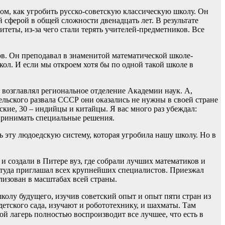
ом, как угробить русско-советскую классическую школу. Он
 сферой в общей сложности двенадцать лет. В результате
теты, из-за чего стали терять учителей-предметников. Все
ков. Он преподавал в знаменитой математической школе-
кол. И если мы откроем хотя бы по одной такой школе в
 возглавлял региональное отделение Академии наук. А,
ельского развала СССР они оказались не нужны в своей стране
ские, 30 – индийцы и китайцы. Я вас много раз убеждал:
 принимать специальные решения.
эту людоедскую систему, которая угробила нашу школу. Но в
 создали в Питере вуз, где собрали лучших математиков и
 туда приглашал всех крупнейших специалистов. Приезжал
лизован в масштабах всей страны.
олу будущего, изучив советский опыт и опыт пяти стран из
етского сада, изучают и робототехнику, и шахматы. Там
й лагерь полностью воспроизводит все лучшее, что есть в