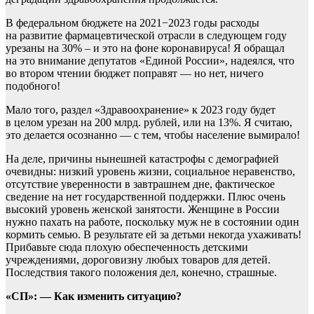
В федеральном бюджете на 2021−2023 годы расходы
на развитие фармацевтической отрасли в следующем году
урезаны на 30% – и это на фоне коронавируса! Я обращал
на это внимание депутатов «Единой России», надеялся, что
во втором чтении бюджет поправят — но нет, ничего
подобного!
Мало того, раздел «Здравоохранение» к 2023 году будет
в целом урезан на 200 млрд. рублей, или на 13%. Я считаю,
это делается осознанно — с тем, чтобы население вымирало!
На деле, причины нынешней катастрофы с демографией
очевидны: низкий уровень жизни, социальное неравенство,
отсутствие уверенности в завтрашнем дне, фактическое
сведение на нет государственной поддержки. Плюс очень
высокий уровень женской занятости. Женщине в России
нужно пахать на работе, поскольку муж не в состоянии один
кормить семью. В результате ей за детьми некогда ухаживать!
Прибавьте сюда плохую обеспеченность детскими
учреждениями, дороговизну любых товаров для детей.
Последствия такого положения дел, конечно, страшные.
«СП»: — Как изменить ситуацию?