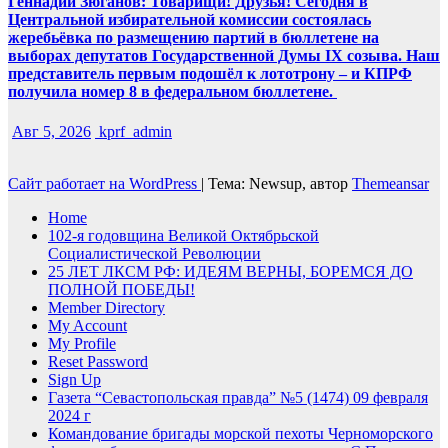
Геннадий Зюганов: Товарищи! Друзья! Сегодня в
Центральной избирательной комиссии состоялась
жеребьёвка по размещению партий в бюллетене на
выборах депутатов Государственной Думы IX созыва. Наш
представитель первым подошёл к лототрону – и КПРФ
получила номер 8 в федеральном бюллетене.
Авг 5, 2026
kprf_admin
Сайт работает на WordPress
|
Тема: Newsup, автор
Themeansar
Home
102-я годовщина Великой Октябрьской
Социалистической Революции
25 ЛЕТ ЛКСМ РФ: ИДЕЯМ ВЕРНЫ, БОРЕМСЯ ДО
ПОЛНОЙ ПОБЕДЫ!
Member Directory
My Account
My Profile
Reset Password
Sign Up
Газета “Севастопольская правда” №5 (1474) 09 февраля
2024 г
Командование бригады морской пехоты Черноморского