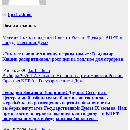
от
kprf_admin
Похожая запись
Мнение
Новости партии
Новости России
Фракция КПРФ в
Государственной Думе
«Эти негативные явления недопустимы»: Владимир
Кашин раскритиковал рост цен на топливо для аграриев
Авг 6, 2026
kprf_admin
Выборы 2026
Г.А.Зюганов
Новости партии
Новости России
Фракция КПРФ в Государственной Думе
Геннадий Зюганов: Товарищи! Друзья! Сегодня в
Центральной избирательной комиссии состоялась
жеребьёвка по размещению партий в бюллетене на
выборах депутатов Государственной Думы IX созыва. Наш
представитель первым подошёл к лототрону – и КПРФ
получила номер 8 в федеральном бюллетене.
Авг 5, 2026
kprf_admin