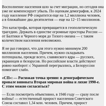
Восполнение населения шло за счет миграции, но сегодня она
уже не компенсирует убыль. По оценкам демографов, к 2024
году население РФ сократится еще на 1,2 миллиона человек,
а в ближайшие два десятилетия — еще на 12−15 миллионов.
Это катастрофа, которая превращается в геополитическую
трагедию. Держать в единстве огромные просторы России —
от Балтики и Черного моря до Тихого океана — с таким
количеством населения невозможно.
Я не раз говорил, что для этого нужно минимум 200
миллионов населения. Причем, нужно складывать
потенциалы, прежде всего, славянского ядра — русских,
украинцев и белорусов. Но российские власти действуют
ровно наоборот: с Украиной перегрызлись, а Белоруссии
помогают слабо.
«СП»: — Расхожая точка зрения: в демографическом
провале виновата Вторая мировая война и лихие 1990-е.
С этим можно согласиться?
— Если посмотреть объективно, в 1946 году — сразу после
войны! — естественный прирост населения Советского
Союза составил 1,34 млн. человек. Причем, прирост