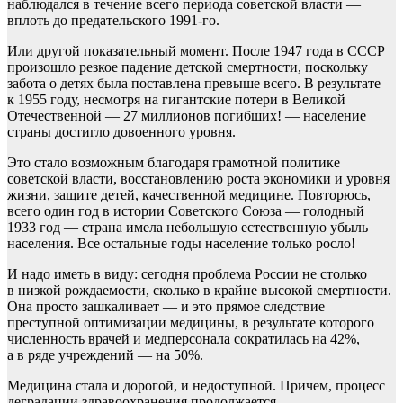
наблюдался в течение всего периода советской власти —
вплоть до предательского 1991-го.
Или другой показательный момент. После 1947 года в СССР
произошло резкое падение детской смертности, поскольку
забота о детях была поставлена превыше всего. В результате
к 1955 году, несмотря на гигантские потери в Великой
Отечественной — 27 миллионов погибших! — население
страны достигло довоенного уровня.
Это стало возможным благодаря грамотной политике
советской власти, восстановлению роста экономики и уровня
жизни, защите детей, качественной медицине. Повторюсь,
всего один год в истории Советского Союза — голодный
1933 год — страна имела небольшую естественную убыль
населения. Все остальные годы население только росло!
И надо иметь в виду: сегодня проблема России не столько
в низкой рождаемости, сколько в крайне высокой смертности.
Она просто зашкаливает — и это прямое следствие
преступной оптимизации медицины, в результате которого
численность врачей и медперсонала сократилась на 42%,
а в ряде учреждений — на 50%.
Медицина стала и дорогой, и недоступной. Причем, процесс
деградации здравоохранения продолжается.