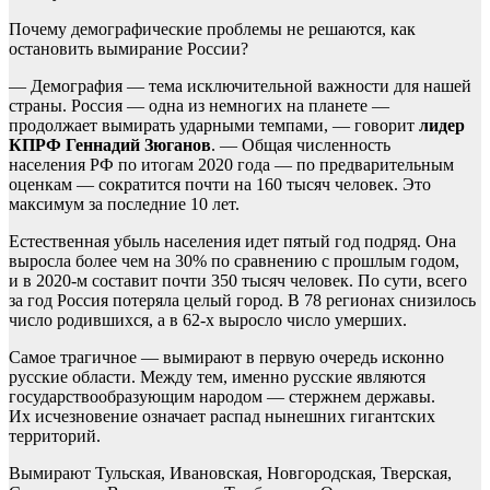
Почему демографические проблемы не решаются, как
остановить вымирание России?
— Демография — тема исключительной важности для нашей
страны. Россия — одна из немногих на планете —
продолжает вымирать ударными темпами, — говорит
лидер
КПРФ Геннадий Зюганов
. — Общая численность
населения РФ по итогам 2020 года — по предварительным
оценкам — сократится почти на 160 тысяч человек. Это
максимум за последние 10 лет.
Естественная убыль населения идет пятый год подряд. Она
выросла более чем на 30% по сравнению с прошлым годом,
и в 2020-м составит почти 350 тысяч человек. По сути, всего
за год Россия потеряла целый город. В 78 регионах снизилось
число родившихся, а в 62-х выросло число умерших.
Самое трагичное — вымирают в первую очередь исконно
русские области. Между тем, именно русские являются
государствообразующим народом — стержнем державы.
Их исчезновение означает распад нынешних гигантских
территорий.
Вымирают Тульская, Ивановская, Новгородская, Тверская,