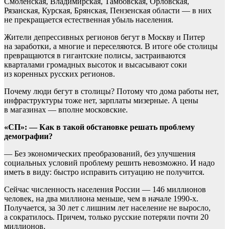
Смоленская, Владимирская, Тамбовская, Орловская,
Рязанская, Курская, Брянская, Пензенская области — в них
не прекращается естественная убыль населения.
Жители депрессивных регионов бегут в Москву и Питер
на заработки, а многие и переселяются. В итоге обе столицы
превращаются в гигантские полисы, застраиваются
кварталами громадных высоток и высасывают соки
из коренных русских регионов.
Почему люди бегут в столицы? Потому что дома работы нет,
инфраструктуры тоже нет, зарплаты мизерные. А цены
в магазинах — вполне московские.
«СП»: — Как в такой обстановке решать проблему
демографии?
— Без экономических преобразований, без улучшения
социальных условий проблему решить невозможно. И надо
иметь в виду: быстро исправить ситуацию не получится.
Сейчас численность населения России — 146 миллионов
человек, на два миллиона меньше, чем в начале 1990-х.
Получается, за 30 лет с лишним лет население не выросло,
а сократилось. Причем, только русские потеряли почти 20
миллионов.