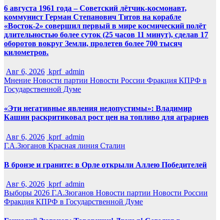
6 августа 1961 года – Советский лётчик-космонавт,
коммунист Герман Степанович Титов на корабле
«Восток-2» совершил первый в мире космический полёт
длительностью более суток (25 часов 11 минут), сделав 17
оборотов вокруг Земли, пролетев более 700 тысяч
километров.
Авг 6, 2026
kprf_admin
Мнение
Новости партии
Новости России
Фракция КПРФ в
Государственной Думе
«Эти негативные явления недопустимы»: Владимир
Кашин раскритиковал рост цен на топливо для аграриев
Авг 6, 2026
kprf_admin
Г.А.Зюганов
Красная линия
Сталин
В бронзе и граните: в Орле открыли Аллею Победителей
Авг 6, 2026
kprf_admin
Выборы 2026
Г.А.Зюганов
Новости партии
Новости России
Фракция КПРФ в Государственной Думе