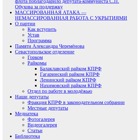
флота поблагодарило депутата-коммуниста С.П.
Обухова за поддержку
МАССИРОВАННАЯ АТАКА —
НЕМАССИРОВАННАЯ РАБОТА С УКРЫТИЯМИ
О партии
Как вступить
Устав
Программа
Памяти Александра Черемёнова
Севастопольское отделение
Горком
Райкомы
Балаклавский райком КПРФ
Гагаринский райком КПРФ
Ленинский райком КПРФ
Нахимовский райком КПРФ
Отдел по работе в молодёжью
Наши депутаты
Фракция КПРФ в законодательном собрании
Местные депутаты
Медиатека
Фотогалерея
Видеогалерея
Статьи
Библиотека