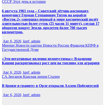
СССР
Этот день в истории
6 августа 1961 года – Советский лётчик-космонавт,
коммунист Герман Степанович Титов на корабле
«Восток-2» совершил первый в мире космический полёт
длительностью более суток (25 часов 11 минут), сделав 17
оборотов вокруг Земли, пролетев более 700 тысяч
километров.
Авг 6, 2026
kprf_admin
Мнение
Новости партии
Новости России
Фракция КПРФ в
Государственной Думе
«Эти негативные явления недопустимы»: Владимир
Кашин раскритиковал рост цен на топливо для аграриев
Авг 6, 2026
kprf_admin
Г.А.Зюганов
Красная линия
Сталин
В бронзе и граните: в Орле открыли Аллею Победителей
Авг 6, 2026
kprf_admin