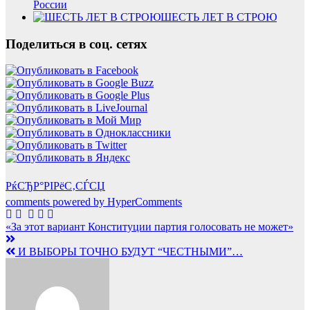
России
ШЕСТЬ ЛЕТ В СТРОЮ
Поделиться в соц. сетях
РќСЂР°РІРёС‚СЃСЏ
comments powered by HyperComments
Навигация
«За этот вариант Конституции партия голосовать не может»
по
И ВЫБОРЫ ТОЧНО БУДУТ “ЧЕСТНЫМИ”…
записям