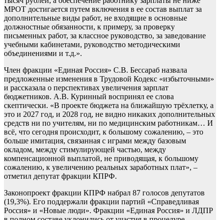
тысяч рублей, а обеспечение работнику зарплаты не ниже
МРОТ достигается путем включения в ее состав выплат за
дополнительные виды работ, не входящие в основные
должностные обязанности, к примеру, за проверку
письменных работ, за классное руководство, за заведование
учебными кабинетами, руководство методическими
объединениями и т.д.».
Член фракции «Единая Россия» С.В. Бессараб назвала
предложенные изменения в Трудовой Кодекс «избыточными»
и рассказала о перспективах увеличения зарплат
бюджетников. А.В. Куринный воспринял ее слова
скептически. «В проекте бюджета на ближайшую трёхлетку, а
это и 2027 год, и 2028 год, не видно никаких дополнительных
средств ни по учителям, ни по медицинским работникам… И
всё, что сегодня происходит, к большому сожалению, – это
больше имитация, связанная с играми между базовым
окладом, между стимулирующей частью, между
компенсационной выплатой, не приводящая, к большому
сожалению, к увеличению реальных заработных плат», –
отметил депутат фракции КПРФ.
Законопроект фракции КПРФ набрал 87 голосов депутатов
(19,3%). Его поддержали фракции партий «Справедливая
Россия» и «Новые люди». Фракции «Единая Россия» и ЛДПР
в полном составе уклонились от участия в процедуре