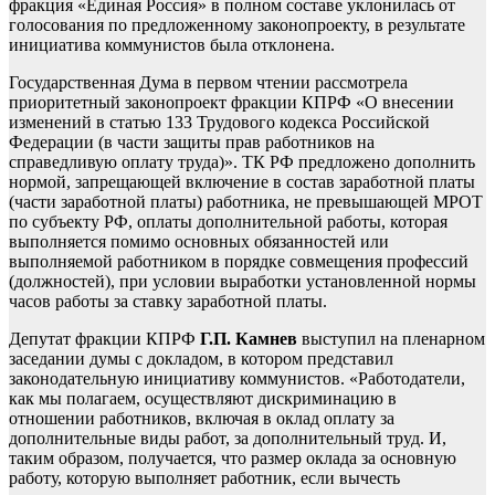
фракция «Единая Россия» в полном составе уклонилась от
голосования по предложенному законопроекту, в результате
инициатива коммунистов была отклонена.
Государственная Дума в первом чтении рассмотрела
приоритетный законопроект фракции КПРФ «О внесении
изменений в статью 133 Трудового кодекса Российской
Федерации (в части защиты прав работников на
справедливую оплату труда)». ТК РФ предложено дополнить
нормой, запрещающей включение в состав заработной платы
(части заработной платы) работника, не превышающей МРОТ
по субъекту РФ, оплаты дополнительной работы, которая
выполняется помимо основных обязанностей или
выполняемой работником в порядке совмещения профессий
(должностей), при условии выработки установленной нормы
часов работы за ставку заработной платы.
Депутат фракции КПРФ
Г.П. Камнев
выступил на пленарном
заседании думы с докладом, в котором представил
законодательную инициативу коммунистов. «Работодатели,
как мы полагаем, осуществляют дискриминацию в
отношении работников, включая в оклад оплату за
дополнительные виды работ, за дополнительный труд. И,
таким образом, получается, что размер оклада за основную
работу, которую выполняет работник, если вычесть