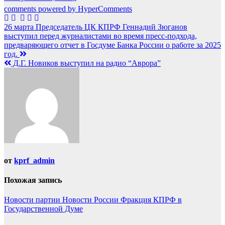
comments powered by HyperComments
Навигация
26 марта Председатель ЦК КПРФ Геннадий Зюганов
выступил перед журналистами во время пресс-подхода,
по
предваряющего отчет в Госдуме Банка России о работе за 2025
записям
год.
Д.Г. Новиков выступил на радио “Аврора”
от
kprf_admin
Похожая запись
Новости партии
Новости России
Фракция КПРФ в
Государственной Думе