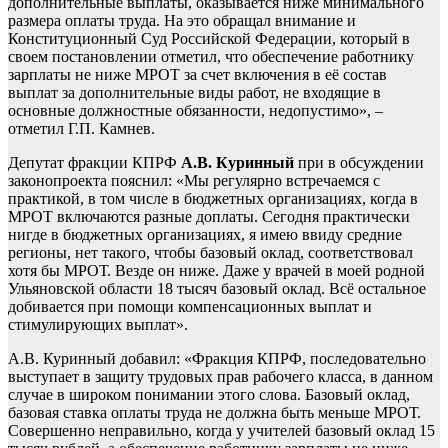
дополнительные выплаты, оказывается ниже минимального
размера оплаты труда. На это обращал внимание и
Конституционный Суд Российской Федерации, который в
своем постановлении отметил, что обеспечение работнику
зарплаты не ниже МРОТ за счет включения в её состав
выплат за дополнительные виды работ, не входящие в
основные должностные обязанности, недопустимо», –
отметил Г.П. Камнев.
Депутат фракции КПРФ
А.В. Куринный
при в обсуждении
законопроекта пояснил: «Мы регулярно встречаемся с
практикой, в том числе в бюджетных организациях, когда в
МРОТ включаются разные доплаты. Сегодня практически
нигде в бюджетных организациях, я имею ввиду средние
регионы, нет такого, чтобы базовый оклад, соответствовал
хотя бы МРОТ. Везде он ниже. Даже у врачей в моей родной
Ульяновской области 18 тысяч базовый оклад. Всё остальное
добивается при помощи компенсационных выплат и
стимулирующих выплат».
А.В. Куринный добавил: «Фракция КПРФ, последовательно
выступает в защиту трудовых прав рабочего класса, в данном
случае в широком понимании этого слова. Базовый оклад,
базовая ставка оплаты труда не должна быть меньше МРОТ.
Совершенно неправильно, когда у учителей базовый оклад 15