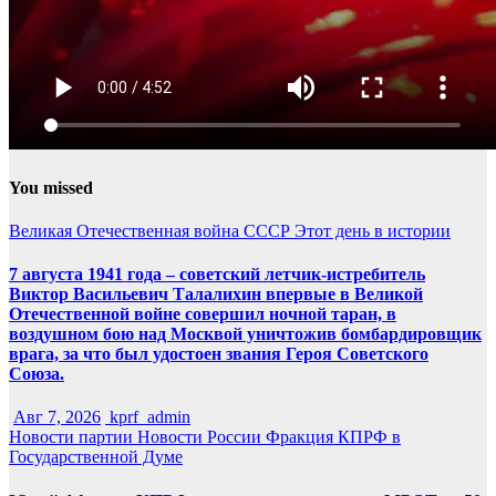
You missed
Великая Отечественная война
СССР
Этот день в истории
7 августа 1941 года – советский летчик-истребитель
Виктор Васильевич Талалихин впервые в Великой
Отечественной войне совершил ночной таран, в
воздушном бою над Москвой уничтожив бомбардировщик
врага, за что был удостоен звания Героя Советского
Союза.
Авг 7, 2026
kprf_admin
Новости партии
Новости России
Фракция КПРФ в
Государственной Думе