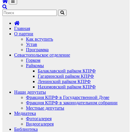
Главная
О партии
Как вступить
Устав
Программа
Севастопольское отделение
Горком
Райкомы
Балаклавский райком КПРФ
Гагаринский райком КПРФ
Ленинский райком КПРФ
Нахимовский райком КПРФ
Наши депутаты
Фракция КПРФ в Государственной Думе
Фракция КПРФ в законодательном собрании
Местные депутаты
Медиатека
Фотогалерея
Видеогалерея
Библиотека