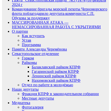
Газета “Севастопольская правда” №5 (1474) 09 февраля
2024 г
Командование бригады морской пехоты Черноморского
флота поблагодарило депутата-коммуниста С.П.
Обухова за поддержку
МАССИРОВАННАЯ АТАКА —
НЕМАССИРОВАННАЯ РАБОТА С УКРЫТИЯМИ
О партии
Как вступить
Устав
Программа
Памяти Александра Черемёнова
Севастопольское отделение
Горком
Райкомы
Балаклавский райком КПРФ
Гагаринский райком КПРФ
Ленинский райком КПРФ
Нахимовский райком КПРФ
Отдел по работе в молодёжью
Наши депутаты
Фракция КПРФ в законодательном собрании
Местные депутаты
Медиатека
Фотогалерея