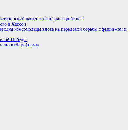
атеринский капитал на первого ребенка?
кого в Херсон
Сегодня комсомольцы вновь на передовой борьбы с фашизмом и
ликой Победе!
пенсионной реформы