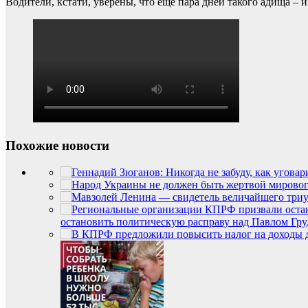
Водители, кстати, уверены, что еще пара дней такого адища –
Похожие новости
остановить политическую расправу над Павлом Гр