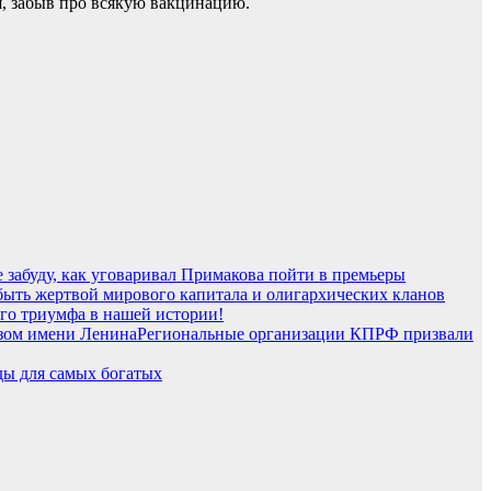
ся, забыв про всякую вакцинацию.
 забуду, как уговаривал Примакова пойти в премьеры
ыть жертвой мирового капитала и олигархических кланов
го триумфа в нашей истории!
Региональные организации КПРФ призвали
ы для самых богатых