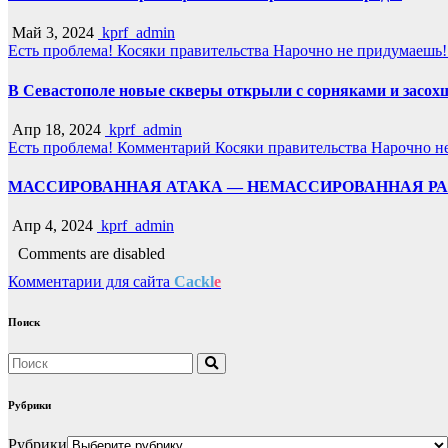
Май 3, 2024
kprf_admin
Есть проблема!
Косяки правительства
Нарочно не придумаешь
В Севастополе новые скверы открыли с сорняками и засо
Апр 18, 2024
kprf_admin
Есть проблема!
Комментарий
Косяки правительства
Нарочно н
МАССИРОВАННАЯ АТАКА — НЕМАССИРОВАННАЯ Р
Апр 4, 2024
kprf_admin
Comments are disabled
Комментарии для сайта
Cackl
e
Поиск
Рубрики
Рубрики