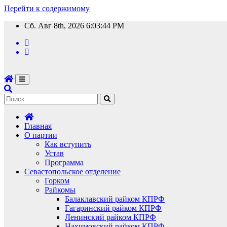
Перейти к содержимому
Сб. Авг 8th, 2026
6:03:45 PM
Главная
О партии
Как вступить
Устав
Программа
Севастопольское отделение
Горком
Райкомы
Балаклавский райком КПРФ
Гагаринский райком КПРФ
Ленинский райком КПРФ
Нахимовский райком КПРФ