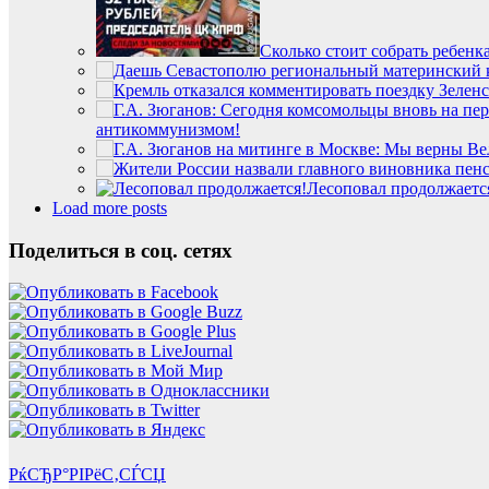
Сколько стоит собрать ребенк
антикоммунизмом!
Лесоповал продолжаетс
Load more posts
Поделиться в соц. сетях
РќСЂР°РІРёС‚СЃСЏ