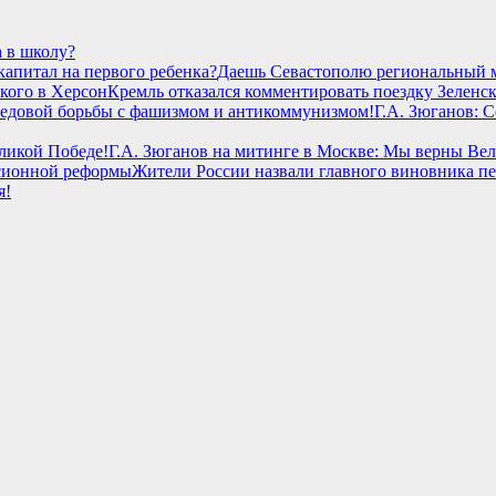
а в школу?
Даешь Севастополю региональный м
Кремль отказался комментировать поездку Зеленс
Г.А. Зюганов: 
Г.А. Зюганов на митинге в Москве: Мы верны Ве
Жители России назвали главного виновника 
я!