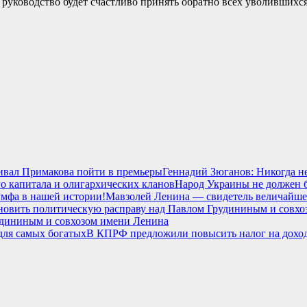
 и руководство будет счастливо принять обратно всех уволивших
Геннадий Зюганов: Никогда не
Народ Украины не должен б
Мавзолей Ленина — свидетель величайше
удининым и совхозом имени Ленина
В КПРФ предложили повысить налог на доход