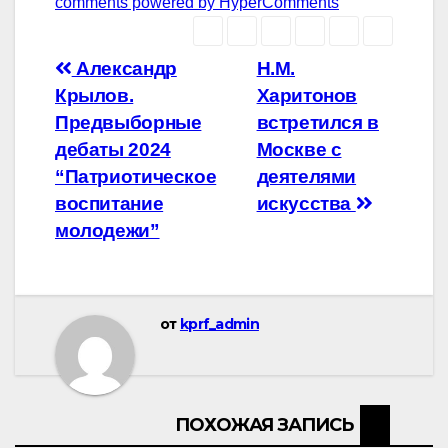
comments powered by HyperComments
Навигация
Александр
Н.М.
Крылов.
Харитонов
по
Предвыборные
встретился в
записям
дебаты 2024
Москве с
“Патриотическое
деятелями
воспитание
искусства
молодежи”
от
kprf_admin
ПОХОЖАЯ ЗАПИСЬ