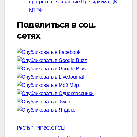
прогресса! Заявление Президиума ЦК
КПРФ
Поделиться в соц.
сетях
РќСЂР°РІРёС‚СЃСЏ