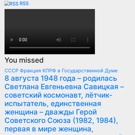
RSS
You missed
СССР
Фракция КПРФ в Государственной Думе
8 августа 1948 года – родилась
Светлана Евгеньевна Савицкая –
советский космонавт, лётчик-
испытатель, единственная
женщина – дважды Герой
Советского Союза (1982, 1984),
первая в мире женщина,