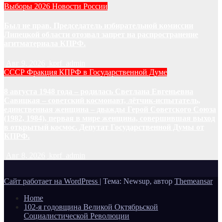
Выборы 2026
Новости России
Был не прав. Председатель избирательной комиссии
Липецкой области отозвал запрет на распространение
агитматериала КПРФ.
Авг 9, 2026
kprf_admin
СССР
Фракция КПРФ в Государственной Думе
8 августа 1948 года – родилась Светлана Евгеньевна
Савицкая – советский космонавт, лётчик-испытатель,
единственная женщина – дважды Герой Советского Союза
(1982, 1984), первая в мире женщина, совершившая выход
в открытый космос. Депутат Государственной Думы от
КПРФ.
Авг 8, 2026
kprf_admin
Сайт работает на WordPress
|
Тема: Newsup, автор
Themeansar
Home
102-я годовщина Великой Октябрьской
Социалистической Революции