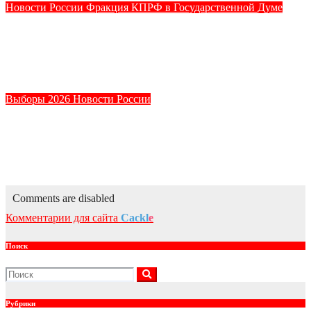
Новости России
Фракция КПРФ в Государственной Думе
КПРФ требует ежегодных федеральных выплат на сборы
детей в школу — это последовательная линия фракции в
Госдуме
Авг 9, 2026
kprf_admin
Выборы 2026
Новости России
Был не прав. Председатель избирательной комиссии
Липецкой области отозвал запрет на распространение
агитматериала КПРФ.
Авг 9, 2026
kprf_admin
Comments are disabled
Комментарии для сайта
Cackl
e
Поиск
Рубрики