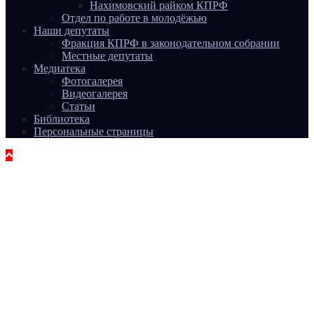
Нахимовский райком КПРФ
Отдел по работе в молодёжью
Наши депутаты
Фракция КПРФ в законодательном собрании
Местные депутаты
Медиатека
Фотогалерея
Видеогалерея
Статьи
Библиотека
Персональные страницы