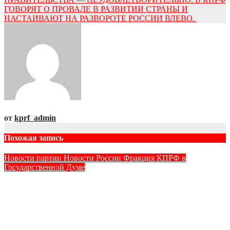
ГОВОРЯТ О ПРОВАЛЕ В РАЗВИТИИ СТРАНЫ И
НАСТАИВАЮТ НА РАЗВОРОТЕ РОССИИ ВЛЕВО.
от
kprf_admin
Похожая запись
Новости партии
Новости России
Фракция КПРФ в
Государственной Думе
«Коммерсантъ». Шесть инициатив КПРФ против четырех
от «Единой России»: почему КПРФ лидирует по числу
предложений, но уступает в информационном давлении?
Авг 10, 2026
kprf_admin