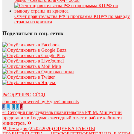
радио «Севастополь ФМ» 20.08
Отчет правительства РФ и программа КПРФ по выводу
страны из кризиса
Поделиться в соц. сетях
РќСЂР°РІРёС‚СЃСЏ
comments powered by HyperComments
Навигация
✅ Сегодня председатель правительства РФ М. Мишустин
представил в Госдуме ежегодный отчет о работе кабинета
по
министров.
записям
Темы дня (25.02.2026) ОЦЕНКА РАБОТЫ
ПРАВИТЕЛЬСТВА — НЕУДОВЛЕТВОРИТЕЛЬНО. В КПРФ