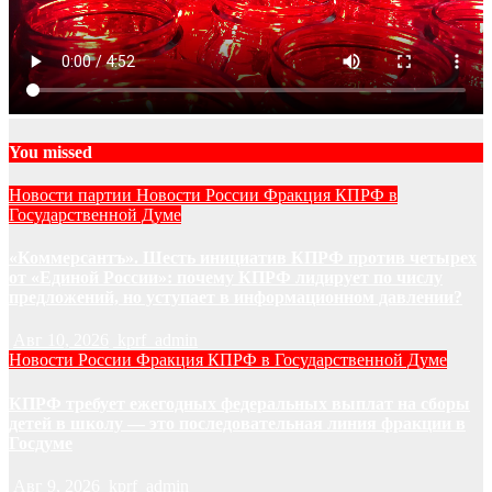
You missed
Новости партии
Новости России
Фракция КПРФ в
Государственной Думе
«Коммерсантъ». Шесть инициатив КПРФ против четырех
от «Единой России»: почему КПРФ лидирует по числу
предложений, но уступает в информационном давлении?
Авг 10, 2026
kprf_admin
Новости России
Фракция КПРФ в Государственной Думе
КПРФ требует ежегодных федеральных выплат на сборы
детей в школу — это последовательная линия фракции в
Госдуме
Авг 9, 2026
kprf_admin