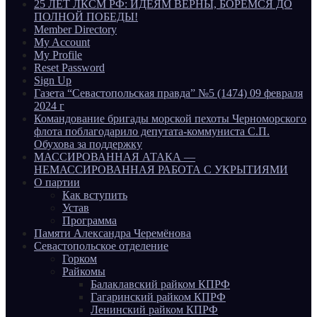
25 ЛЕТ ЛКСМ РФ: ИДЕЯМ ВЕРНЫ, БОРЕМСЯ ДО
ПОЛНОЙ ПОБЕДЫ!
Member Directory
My Account
My Profile
Reset Password
Sign Up
Газета “Севастопольская правда” №5 (1474) 09 февраля
2024 г
Командование бригады морской пехоты Черноморского
флота поблагодарило депутата-коммуниста С.П.
Обухова за поддержку
МАССИРОВАННАЯ АТАКА —
НЕМАССИРОВАННАЯ РАБОТА С УКРЫТИЯМИ
О партии
Как вступить
Устав
Программа
Памяти Александра Черемёнова
Севастопольское отделение
Горком
Райкомы
Балаклавский райком КПРФ
Гагаринский райком КПРФ
Ленинский райком КПРФ