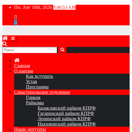
Перейти
Пн. Авг 10th, 2026
8:40:54 AM
к
содержимому
Главная
О партии
Как вступить
Устав
Программа
Севастопольское отделение
Горком
Райкомы
Балаклавский райком КПРФ
Гагаринский райком КПРФ
Ленинский райком КПРФ
Нахимовский райком КПРФ
Наши депутаты