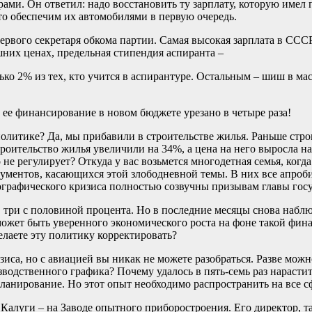
ами. Он ответил: надо восстановить ту зарплату, которую имел 
что обеспечим их автомобилями в первую очередь.
ервого секретаря обкома партии. Самая высокая зарплата в ССС
шних ценах, предельная стипендия аспиранта –
ько 2% из тех, кто учится в аспирантуре. Остальным – шиш в ма
 ее финансирование в новом бюджете урезано в четыре раза!
литике? Да, мы прибавили в строительстве жилья. Раньше строил
троительство жилья увеличили на 34%, а цена на него выросла н
е регулирует? Откуда у вас возьмется многодетная семья, когда 
кументов, касающихся этой злободневной темы. В них все апро
графического кризиса полностью созвучны призывам главы госуд
в три с половиной процента. Но в последние месяцы снова наблю
ожет быть уверенного экономического роста на фоне такой фина
елаете эту политику корректировать?
иса, но с авиацией вы никак не можете разобраться. Разве можн
зводственного графика? Почему удалось в пять-семь раз нарасти
ланирование. Но этот опыт необходимо распространить на все с
луги – на Заводе опытного приборостроения. Его директор, та