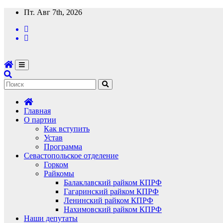
Перейти
Пт. Авг 7th, 2026
к
содержимому
Главная
О партии
Как вступить
Устав
Программа
Севастопольское отделение
Горком
Райкомы
Балаклавский райком КПРФ
Гагаринский райком КПРФ
Ленинский райком КПРФ
Нахимовский райком КПРФ
Наши депутаты