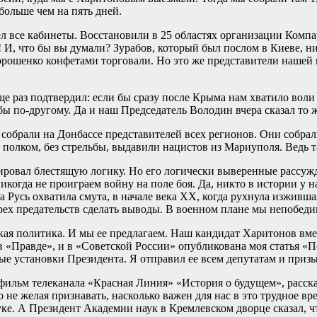
больше чем на пять дней.
л все кабинеты. Восстановили в 25 областях организации Компа
 И, что бы вы думали? Зурабов, который был послом в Киеве, н
орошенко конфетами торговали. Но это же представители нашей 
еще раз подтвердил: если бы сразу после Крыма нам хватило вол
ы по-другому. Да и наш Председатель Володин вчера сказал то 
собрали на Донбассе представителей всех регионов. Они собрали
полком, без стрельбы, выдавили нацистов из Мариуполя. Ведь т
ровал блестящую логику. Но его логически выверенные рассужд
когда не проиграем войну на поле боя. Да, никто в истории у н
а Русь охватила смута, в начале века XX, когда рухнула изживша
трех предательств сделать выводы. В военном плане мы непобед
кая политика. И мы ее предлагаем. Наш кандидат Харитонов вм
в «Правде», и в «Советской России» опубликована моя статья «П
 установки Президента. Я отправил ее всем депутатам и призы
 фильм телеканала «Красная Линия» «История о будущем», расс
не желая признавать, насколько важен для нас в это трудное вр
е. А Президент Академии наук в Кремлевском дворце сказал, чт