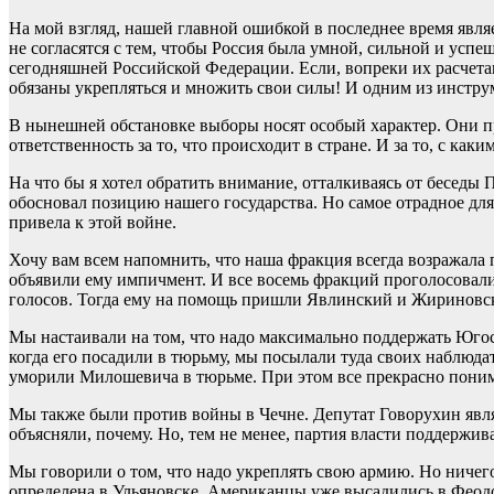
На мой взгляд, нашей главной ошибкой в последнее время явля
не согласятся с тем, чтобы Россия была умной, сильной и усп
сегодняшней Российской Федерации. Если, вопреки их расчетам
обязаны укрепляться и множить свои силы! И одним из инстру
В нынешней обстановке выборы носят особый характер. Они пр
ответственность за то, что происходит в стране. И за то, с ка
На что бы я хотел обратить внимание, отталкиваясь от бесед
обосновал позицию нашего государства. Но самое отрадное для 
привела к этой войне.
Хочу вам всем напомнить, что наша фракция всегда возражала п
объявили ему импичмент. И все восемь фракций проголосовали
голосов. Тогда ему на помощь пришли Явлинский и Жириновс
Мы настаивали на том, что надо максимально поддержать Югосл
когда его посадили в тюрьму, мы посылали туда своих наблюда
уморили Милошевича в тюрьме. При этом все прекрасно понима
Мы также были против войны в Чечне. Депутат Говорухин явл
объясняли, почему. Но, тем не менее, партия власти поддержив
Мы говорили о том, что надо укреплять свою армию. Но ничего
определена в Ульяновске. Американцы уже высадились в Феодос