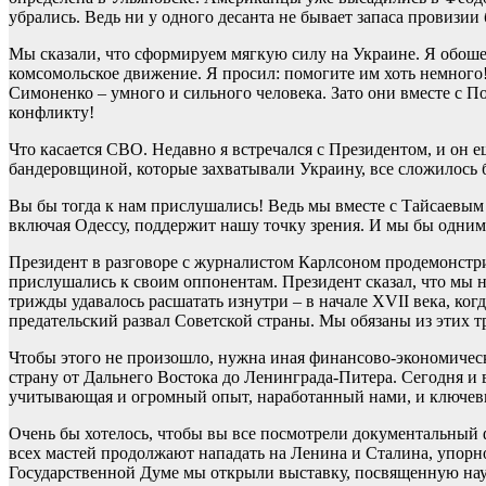
убрались. Ведь ни у одного десанта не бывает запаса провизии 
Мы сказали, что сформируем мягкую силу на Украине. Я обоше
комсомольское движение. Я просил: помогите им хоть немного!
Симоненко – умного и сильного человека. Зато они вместе с П
конфликту!
Что касается СВО. Недавно я встречался с Президентом, и он 
бандеровщиной, которые захватывали Украину, все сложилось б
Вы бы тогда к нам прислушались! Ведь мы вместе с Тайсаевым 
включая Одессу, поддержит нашу точку зрения. И мы бы одним 
Президент в разговоре с журналистом Карлсоном продемонстри
прислушались к своим оппонентам. Президент сказал, что мы ни
трижды удавалось расшатать изнутри – в начале XVII века, когд
предательский развал Советской страны. Мы обязаны из этих 
Чтобы этого не произошло, нужна иная финансово-экономичес
страну от Дальнего Востока до Ленинграда-Питера. Сегодня и 
учитывающая и огромный опыт, наработанный нами, и ключевые
Очень бы хотелось, чтобы вы все посмотрели документальный
всех мастей продолжают нападать на Ленина и Сталина, упорно 
Государственной Думе мы открыли выставку, посвященную наук