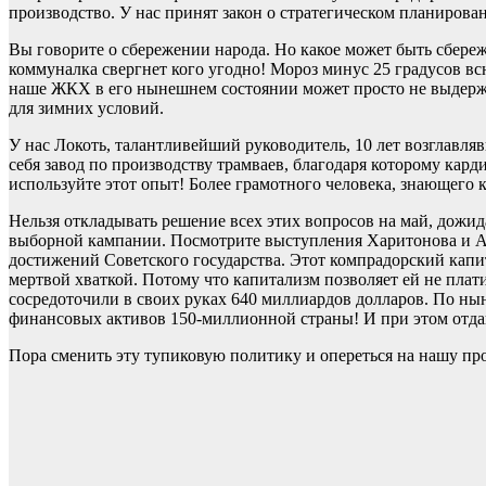
производство. У нас принят закон о стратегическом планирован
Вы говорите о сбережении народа. Но какое может быть сбереж
коммуналка свергнет кого угодно! Мороз минус 25 градусов всю
наше ЖКХ в его нынешнем состоянии может просто не выдержа
для зимних условий.
У нас Локоть, талантливейший руководитель, 10 лет возглавл
себя завод по производству трамваев, благодаря которому кар
используйте этот опыт! Более грамотного человека, знающего к
Нельзя откладывать решение всех этих вопросов на май, дожид
выборной кампании. Посмотрите выступления Харитонова и А
достижений Советского государства. Этот компрадорский капит
мертвой хваткой. Потому что капитализм позволяет ей не плат
сосредоточили в своих руках 640 миллиардов долларов. По ны
финансовых активов 150-миллионной страны! И при этом отдаю
Пора сменить эту тупиковую политику и опереться на нашу про