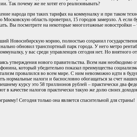
ии. Так почему же не хотят его реализовывать?
ение народа при таких тарифах на коммуналку и при таком техн
 Московскую область проветрил, 15 городов замерзло. А если бу
ть. Вы посмотрите на некоторые многоэтажные новостройки – т
явший Новосибирскую мэрию, полностью сохранил государственны
динально обновил транспортный парк города. У него метро рента
оммуналку, у вас среди управленцев сегодня нет. Но внятного о
аясь утверждения нового правительства. Всем нам необходимо от
фонина, который убедительно показал преимущества социализм
ализм провалился во всем мире. С ним невозможно идти в будущ
ить нормальные налоги и баснословно обогащаться за счет наши
нешнему курсу это 58 триллионов рублей – практически два фед
т в качестве налогов практически такую же долю своих доходо
грамму! Сегодня только она является спасительной для страны!