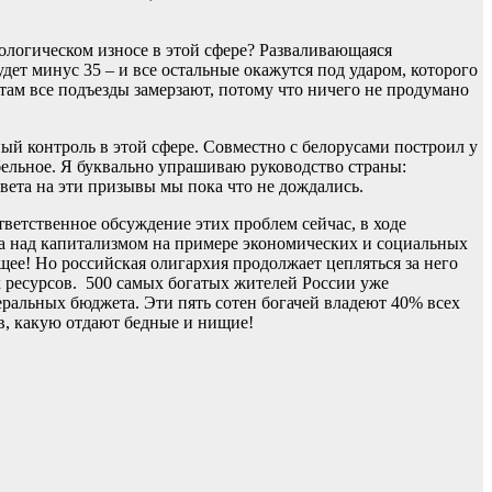
ологическом износе в этой сфере? Разваливающаяся
дет минус 35 – и все остальные окажутся под ударом, которого
ам все подъезды замерзают, потому что ничего не продумано
й контроль в этой сфере. Совместно с белорусами построил у
бельное. Я буквально упрашиваю руководство страны:
твета на эти призывы мы пока что не дождались.
ветственное обсуждение этих проблем сейчас, в ходе
а над капитализмом на примере экономических и социальных
ее! Но российская олигархия продолжает цепляться за него
х ресурсов. 500 самых богатых жителей России уже
еральных бюджета. Эти пять сотен богачей владеют 40% всех
в, какую отдают бедные и нищие!