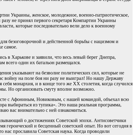
ртии Украины, женское, молодежное, военно-патриотическое,
и разу не принял первого секретаря Компартии Украины
власти, которые последовательно вели дело к военному
и для безоговорочной и действенной борьбы с нацизмом и
же самое.
сь в Харькове и заявили, что весь левый берег Днепра,
ам всего один их батальон размещался.
ения указывают на безволие политических сил, которые не
ас войну на поле боя ни разу не выиграл! Но нашу Державу
я себя монархия, и в конце того же XX столетия, когда случился
имы. Но организовать смуту вполне возможно.
есте с Афониным, Новиковым, с нашей командой, объехал всю
ора выбираться из тупика». Это наша реальная программа,
ваю вас внимательно с ней ознакомиться.
казывающий о достижениях Советской эпохи. Антисоветчики
емя героический и бесценный советский опыт. Но вот сегодня в
о нас прославила Советская наука. Когда проводили