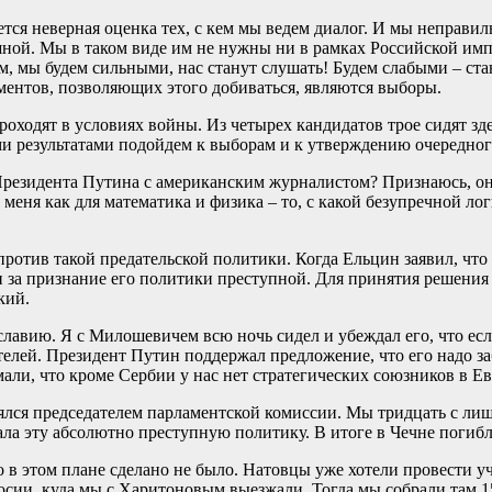
ется неверная оценка тех, с кем мы ведем диалог. И мы неправ
ешной. Мы в таком виде им не нужны ни в рамках Российской импе
, мы будем сильными, нас станут слушать! Будем слабыми – ста
ментов, позволяющих этого добиваться, являются выборы.
оходят в условиях войны. Из четырех кандидатов трое сидят зде
кими результатами подойдем к выборам и к утверждению очередног
ы Президента Путина с американским журналистом? Признаюсь, 
меня как для математика и физика – то, с какой безупречной ло
ротив такой предательской политики. Когда Ельцин заявил, что 
 за признание его политики преступной. Для принятия решения
кий.
авию. Я с Милошевичем всю ночь сидел и убеждал его, что если
телей. Президент Путин поддержал предложение, что его надо за
ли, что кроме Сербии у нас нет стратегических союзников в Ев
ялся председателем парламентской комиссии. Мы тридцать с ли
ала эту абсолютно преступную политику. В итоге в Чечне погибл
 в этом плане сделано не было. Натовцы уже хотели провести у
ии, куда мы с Харитоновым выезжали. Тогда мы собрали там 15 