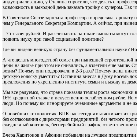
индустриализацию, у Сталина спросили, что делать с профессор
возможность в выходной день заказать тройку с кучером. Так 
В Советском Союзе зарплата профессора определяла зарплату п
чем у Генерального Секретаря Компартии. А сейчас, при ныне
– 75 тысяч рублей. И рассчитывать на такие выплаты могут тол
поднять науку при такой социальной политике?
Где вы видели великую страну без фундаментальной науки? Но
А что делать многодетной семье при нынешней строительной по
цены на жилье при этом не снизились, а взлетели еще выше. С
возим? Почему они подорожали в 2-3 раза? Почему цены никто н
детскую коляску уместить? Останина внесла в Думу восемь до
предложения по укреплению института семьи и выходу из демо
Мы все радуемся, что страна показала темпы роста экономики 
16% кредитной ставке и искусственно ослабленном рубле. Не м
люди. Но почему вы игнорируете очевидные аргументы и не ж
О новейших технологиях. ВПК нас сегодня вытаскивает из криз
без согласования с директорами предприятий, без четкого прои
ежедневный контроль, бесперебойный график, ответственное п
Вчера Харитонов и Афонин побывали на лучшем предприятии Ка