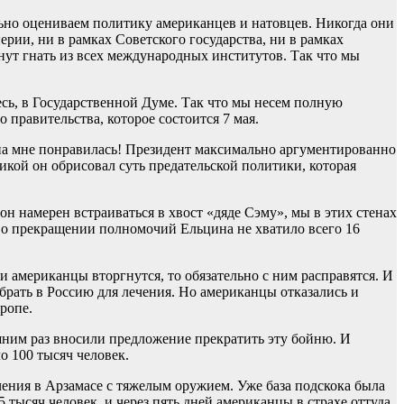
ильно оцениваем политику американцев и натовцев. Никогда они
рии, ни в рамках Советского государства, ни в рамках
нут гнать из всех международных институтов. Так что мы
сь, в Государственной Думе. Так что мы несем полную
о правительства, которое состоится 7 мая.
она мне понравилась! Президент максимально аргументированно
гикой он обрисовал суть предательской политики, которая
он намерен встраиваться в хвост «дяде Сэму», мы в этих стенах
 о прекращении полномочий Ельцина не хватило всего 16
 американцы вторгнутся, то обязательно с ним расправятся. И
брать в Россию для лечения. Но американцы отказались и
ропе.
шним раз вносили предложение прекратить эту бойню. И
о 100 тысяч человек.
чения в Арзамасе с тяжелым оружием. Уже база подскока была
тысяч человек, и через пять дней американцы в страхе оттуда