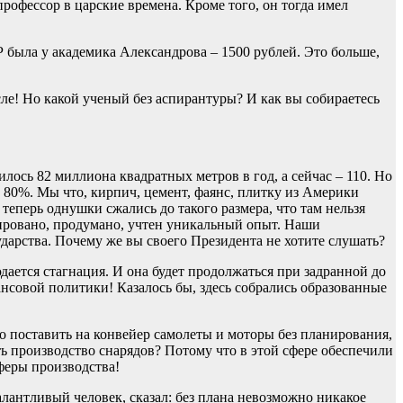
профессор в царские времена. Кроме того, он тогда имел
Р была у академика Александрова – 1500 рублей. Это больше,
сле! Но какой ученый без аспирантуры? И как вы собираетесь
ось 82 миллиона квадратных метров в год, а сейчас – 110. Но
а 80%. Мы что, кирпич, цемент, фаянс, плитку из Америки
теперь однушки сжались до такого размера, что там нельзя
бировано, продумано, учтен уникальный опыт. Наши
арства. Почему же вы своего Президента не хотите слушать?
дается стагнация. И она будет продолжаться при задранной до
нсовой политики! Казалось бы, здесь собрались образованные
о поставить на конвейер самолеты и моторы без планирования,
ть производство снарядов? Потому что в этой сфере обеспечили
феры производства!
лантливый человек, сказал: без плана невозможно никакое