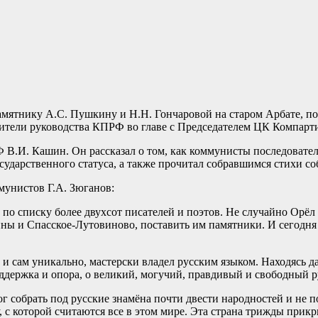
 памятнику А.С. Пушкину и Н.Н. Гончаровой на старом Арбате,
вители руководства КПРФ во главе с Председателем ЦК Компарт
 В.И. Кашин. Он рассказал о том, как коммунисты последовате
сударственного статуса, а также прочитал собравшимся стихи с
мунистов Г.А. Зюганов:
по списку более двухсот писателей и поэтов. Не случайно Орёл 
ны и Спасское-Лутовиново, поставить им памятники. И сегодня 
 и сам уникально, мастерски владел русским языком. Находясь д
ддержка и опора, о великий, могучий, правдивый и свободный р
г собрать под русские знамёна почти двести народностей и не 
, с которой считаются все в этом мире. Эта страна трижды при