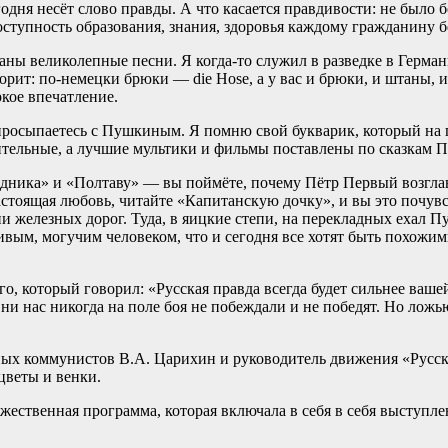
годня несёт слово правды. А что касается правдивости: не было
ступность образования, знания, здоровья каждому гражданину б
ны великолепные песни. Я когда-то служил в разведке в Герман
ит: по-немецки брюки — die Hose, а у вас и брюки, и штаны, и
ркое впечатление.
е просыпаетесь с Пушкиным. Я помню свой букварик, который на
ительные, а лучшие мультики и фильмы поставлены по сказкам 
садника» и «Полтаву» — вы поймёте, почему Пётр Первый возгла
астоящая любовь, читайте «Капитанскую дочку», и вы это почувс
ни железных дорог. Туда, в яицкие степи, на перекладных ехал П
ивым, могучим человеком, что и сегодня все хотят быть похожи
о, который говорил: «Русская правда всегда будет сильнее ваше
ни нас никогда на поле боя не побеждали и не победят. Но ложь
ных коммунистов В.А. Царихин и руководитель движения «Русски
цветы и венки.
жественная программа, которая включала в себя в себя выступл