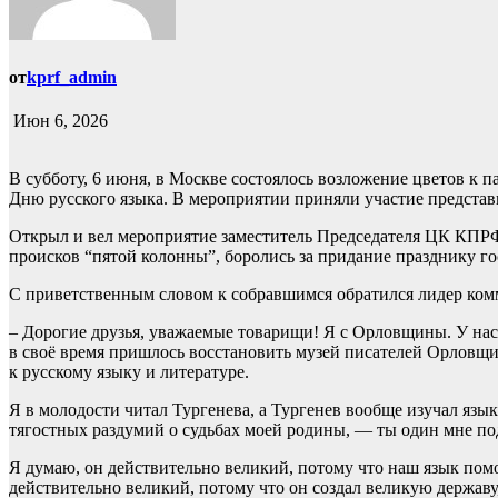
от
kprf_admin
Июн 6, 2026
В субботу, 6 июня, в Москве состоялось возложение цветов к
Дню русского языка. В мероприятии приняли участие предста
Открыл и вел мероприятие заместитель Председателя ЦК КПРФ
происков “пятой колонны”, боролись за придание празднику го
С приветственным словом к собравшимся обратился лидер ком
– Дорогие друзья, уважаемые товарищи! Я с Орловщины. У нас 
в своё время пришлось восстановить музей писателей Орловщи
к русскому языку и литературе.
Я в молодости читал Тургенева, а Тургенев вообще изучал язык
тягостных раздумий о судьбах моей родины, — ты один мне по
Я думаю, он действительно великий, потому что наш язык помо
действительно великий, потому что он создал великую державу