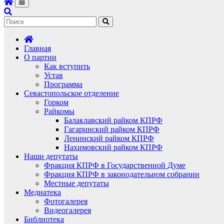
Главная
О партии
Как вступить
Устав
Программа
Севастопольское отделение
Горком
Райкомы
Балаклавский райком КПРФ
Гагаринский райком КПРФ
Ленинский райком КПРФ
Нахимовский райком КПРФ
Наши депутаты
Фракция КПРФ в Государственной Думе
Фракция КПРФ в законодательном собрании
Местные депутаты
Медиатека
Фотогалерея
Видеогалерея
Библиотека