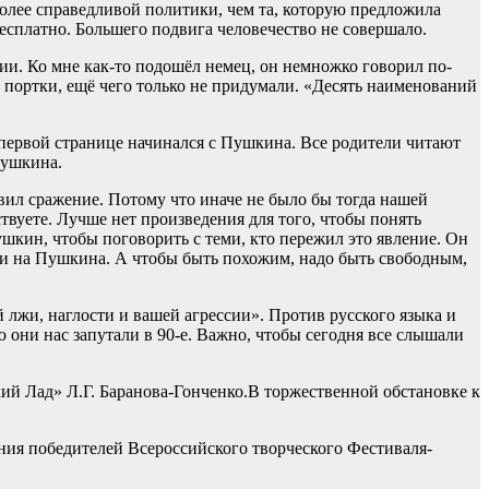
 более справедливой политики, чем та, которую предложила
есплатно. Большего подвига человечество не совершало.
ии. Ко мне как-то подошёл немец, он немножко говорил по-
 портки, ещё чего только не придумали. «Десять наименований
 первой странице начинался с Пушкина. Все родители читают
Пушкина.
вил сражение. Потому что иначе не было бы тогда нашей
твуете. Лучше нет произведения для того, чтобы понять
ушкин, чтобы поговорить с теми, кто пережил это явление. Он
ми на Пушкина. А чтобы быть похожим, надо быть свободным,
й лжи, наглости и вашей агрессии». Против русского языка и
ю они нас запутали в 90-е. Важно, чтобы сегодня все слышали
й Лад» Л.Г. Баранова-Гонченко.В торжественной обстановке к
ения победителей Всероссийского творческого Фестиваля-