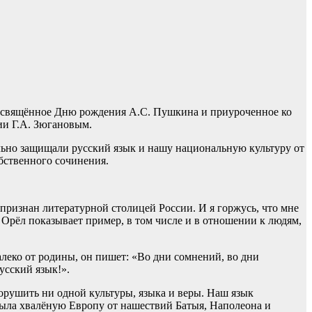
 посвящённое Дню рождения А.С. Пушкина и приуроченное ко
ии Г.А. Зюгановым.
льно защищали русский язык и нашу национальную культуру от
обственного сочинения.
признан литературной столицей России. И я горжусь, что мне
Орёл показывает пример, в том числе и в отношении к людям,
алеко от родины, он пишет: «Во дни сомнений, во дни
усский язык!».
порушить ни одной культуры, языка и веры. Наш язык
крыла хвалёную Европу от нашествий Батыя, Наполеона и