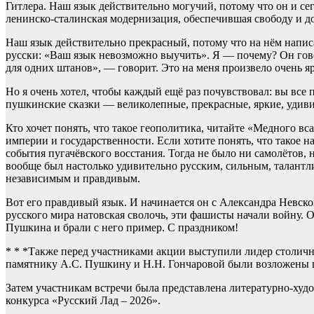
Гитлера. Наш язык действительно могучий, потому что он и се
ленинско-сталинская модернизация, обеспечившая свободу и до
Наш язык действительно прекрасный, потому что на нём написа
русски: «Ваш язык невозможно выучить». Я — почему? Он говор
для одних штанов», — говорит. Это на меня произвело очень я
Но я очень хотел, чтобы каждый ещё раз почувствовал: вы вс
пушкинские сказки — великолепные, прекрасные, яркие, удив
Кто хочет понять, что такое геополитика, читайте «Медного в
империи и государственности. Если хотите понять, что такое н
события пугачёвского восстания. Тогда не было ни самолётов, 
вообще был настолько удивительно русским, сильным, талантл
независимым и правдивым.
Вот его правдивый язык. И начинается он с Александра Невског
русского мира натовская сволочь, эти фашисты начали войну. О
Пушкина и брали с него пример. С праздником!
* * *Также перед участниками акции выступили лидер столич
памятнику А.С. Пушкину и Н.Н. Гончаровой были возложены 
Затем участникам встречи была представлена литературно-худо
конкурса «Русский Лад – 2026».