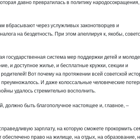
оторая давно превратилась в политику народосокращения,
ам вбрасывают через услужливых законотворцев и
алога на бездетность. При этом апеллируя к, якобы, совет
я государственная система мер поддержки детей и молоде
ие, и доступное жилье, и бесплатные кружки, секции и
х родителей! Вот почему на протяжении всей советской исто
е преумножалось. И даже колоссальные человеческие потер
войны удалось стремительно восполнить.
й, должно быть благополучное настоящее и, главное, –
 справедливую зарплату, на которую сможете прокормить с
т обеспечено право на жилище, на отдых, на образование, 