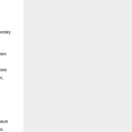
скому
жи.
рии
и,
емью
на