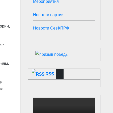
Мероприятия
Новости партии
ории,
Новости СевКПРФ
ие
риям.
RSS
и,
не