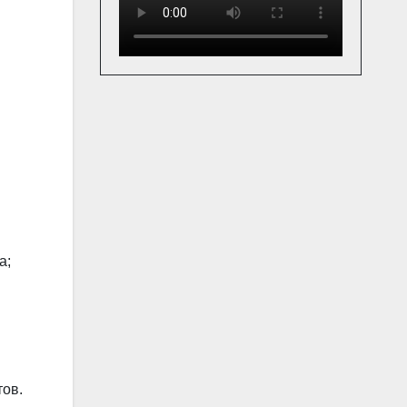
а;
тов.