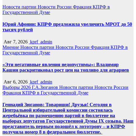
Новости партии
Новости России
Фракция КПРФ в
Государственной Думе
Юрий Афонин: КПРФ предложила увеличить МРОТ до 50
тысяч рублей
Авг 7, 2026
kprf_admin
Мнение
Новости партии
Новости России
Фракция КПРФ в
Государственной Думе
«Эти негативные явления недопустимы»: Владимир
Кашин раскритиковал рост цен на топливо для аграриев
Авг 6, 2026
kprf_admin
Выборы 2026
Г.А.Зюганов
Новости партии
Новости России
Фракция КПРФ в Государственной Думе
Геннадий Зюганов: Товарищи! Друзья! Сегодня в
Центральной избирательной комиссии состоялась
жеребьёвка по размещению партий в бюллетене на
выборах депутатов Государственной Думы IX созыва. Наш
представитель первым подошёл к лототрону – и КПРФ
получила номер 8 в федеральном бюллетене.