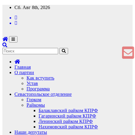
Перейти
Сб. Авг 8th, 2026
к
содержимому
Главная
О партии
Как вступить
Устав
Программа
Севастопольское отделение
Горком
Райкомы
Балаклавский райком КПРФ
Гагаринский райком КПРФ
Ленинский райком КПРФ
Нахимовский райком КПРФ
Наши депутаты