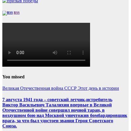
RSS
You missed
Великая Отечественная война
СССР
Этот день в истории
7 августа 1941 года – советский летчик-истребитель
Виктор Васильевич Талалихин впервые в Великой
Отечественной войне совершил ночной таран, в
воздушном бою над Москвой уничтожив бомбардировщик
врага, за что был удостоен звания Героя Советского
Союза.