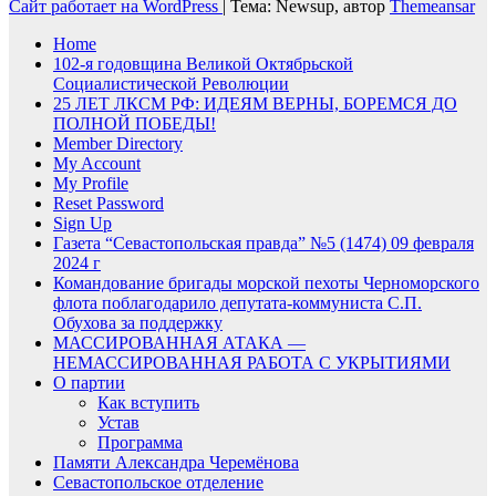
Сайт работает на WordPress
|
Тема: Newsup, автор
Themeansar
Home
102-я годовщина Великой Октябрьской
Социалистической Революции
25 ЛЕТ ЛКСМ РФ: ИДЕЯМ ВЕРНЫ, БОРЕМСЯ ДО
ПОЛНОЙ ПОБЕДЫ!
Member Directory
My Account
My Profile
Reset Password
Sign Up
Газета “Севастопольская правда” №5 (1474) 09 февраля
2024 г
Командование бригады морской пехоты Черноморского
флота поблагодарило депутата-коммуниста С.П.
Обухова за поддержку
МАССИРОВАННАЯ АТАКА —
НЕМАССИРОВАННАЯ РАБОТА С УКРЫТИЯМИ
О партии
Как вступить
Устав
Программа
Памяти Александра Черемёнова
Севастопольское отделение