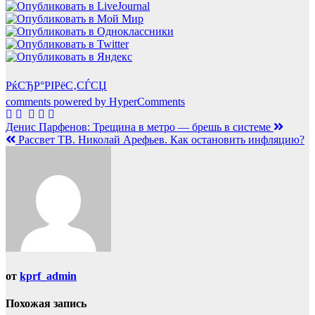
РќСЂР°РІРёС‚СЃСЏ
comments powered by HyperComments
Навигация
Денис Парфенов: Трещина в метро — брешь в системе
Рассвет ТВ. Николай Арефьев. Как остановить инфляцию?
по
записям
от
kprf_admin
Похожая запись