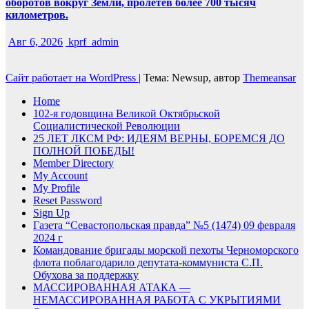
оборотов вокруг Земли, пролетев более 700 тысяч
километров.
Авг 6, 2026
kprf_admin
Сайт работает на WordPress
|
Тема: Newsup, автор
Themeansar
Home
102-я годовщина Великой Октябрьской
Социалистической Революции
25 ЛЕТ ЛКСМ РФ: ИДЕЯМ ВЕРНЫ, БОРЕМСЯ ДО
ПОЛНОЙ ПОБЕДЫ!
Member Directory
My Account
My Profile
Reset Password
Sign Up
Газета “Севастопольская правда” №5 (1474) 09 февраля
2024 г
Командование бригады морской пехоты Черноморского
флота поблагодарило депутата-коммуниста С.П.
Обухова за поддержку
МАССИРОВАННАЯ АТАКА —
НЕМАССИРОВАННАЯ РАБОТА С УКРЫТИЯМИ