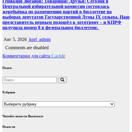
Геннадий Зюганов: Товарищи! Друзья! Сегодня в
Центральной избирательной комиссии состоялась
жеребьёвка по размещению партий в бюллетене на
выборах депутатов Государственной Думы IX созыва. Наш
представитель первым подошёл к лототрону – и КПРФ
получила номер 8 в федеральном бюллетене.
Авг 5, 2026
kprf_admin
Comments are disabled
Комментарии для сайта
Cackl
e
Поиск
Рубрики
Рубрики
Читайте новости Вконтакте
Новости