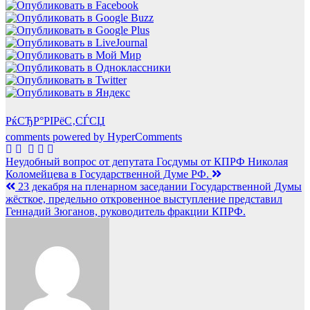
РќСЂР°РІРёС‚СЃСЏ
comments powered by HyperComments
Навигация
Неудобный вопрос от депутата Госдумы от КПРФ Николая
Коломейцева в Государственной Думе РФ.
по
23 декабря на пленарном заседании Государственной Думы
записям
жёсткое, предельно откровенное выступление представил
Геннадий Зюганов, руководитель фракции КПРФ.