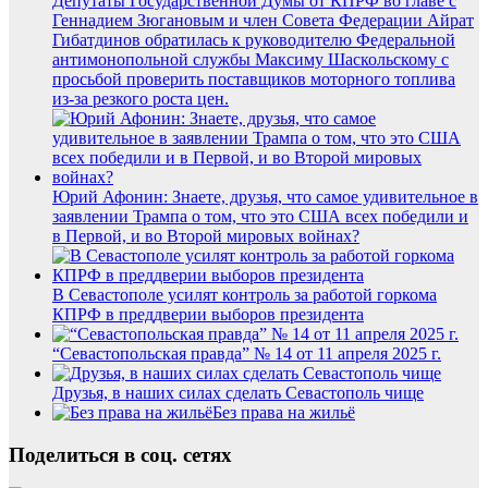
Депутаты Государственной Думы от КПРФ во главе с
Геннадием Зюгановым и член Совета Федерации Айрат
Гибатдинов обратилась к руководителю Федеральной
антимонопольной службы Максиму Шаскольскому с
просьбой проверить поставщиков моторного топлива
из-за резкого роста цен.
Юрий Афонин: Знаете, друзья, что самое удивительное в
заявлении Трампа о том, что это США всех победили и
в Первой, и во Второй мировых войнах?
В Севастополе усилят контроль за работой горкома
КПРФ в преддверии выборов президента
“Севастопольская правда” № 14 от 11 апреля 2025 г.
Друзья, в наших силах сделать Севастополь чище
Без права на жильё
Поделиться в соц. сетях