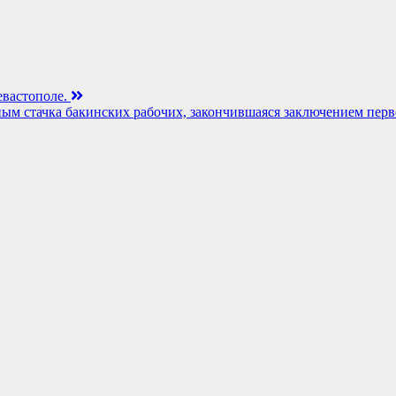
евастополе.
иным стачка бакинских рабочих, закончившаяся заключением пер