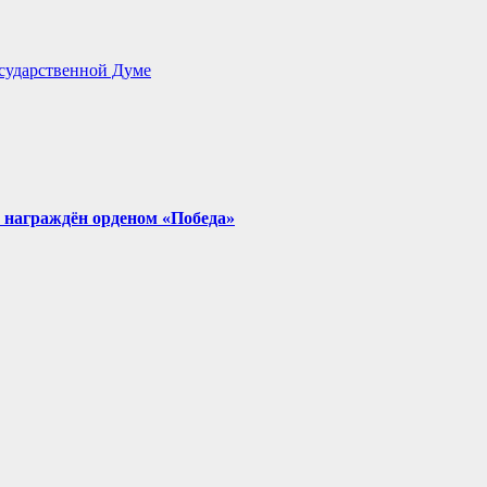
сударственной Думе
 награждён орденом «Победа»