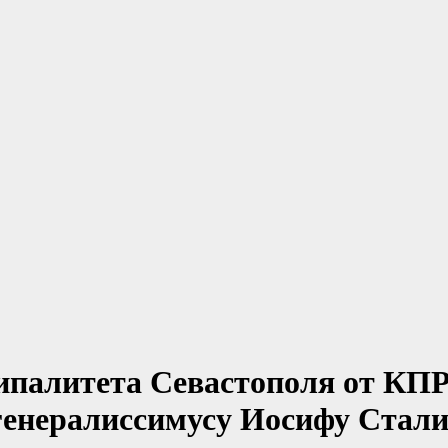
ципалитета Севастополя от К
 генералиссимусу Иосифу Стал