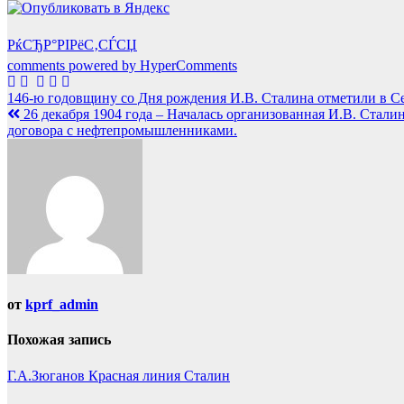
РќСЂР°РІРёС‚СЃСЏ
comments powered by HyperComments
Навигация
146-ю годовщину со Дня рождения И.В. Сталина отметили в С
26 декабря 1904 года – Началась организованная И.В. Стал
по
договора с нефтепромышленниками.
записям
от
kprf_admin
Похожая запись
Г.А.Зюганов
Красная линия
Сталин