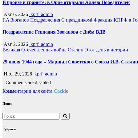
В бронзе и граните: в Орле открыли Аллею Победителей
Авг 6, 2026
kprf_admin
Г.А.Зюганов
Поздравления
С праздником!
Фракция КПРФ в Го
Поздравление Геннадия Зюганова с Днём ВДВ
Авг 2, 2026
kprf_admin
Великая Отечественная война
Сталин
Этот день в истории
29 июля 1944 года – Маршал Советского Союза И.В. Сталин
Июл 29, 2026
kprf_admin
Comments are disabled
Комментарии для сайта
Cackl
e
Поиск
Рубрики