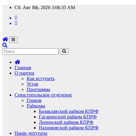
Перейти
Сб. Авг 8th, 2026
3:06:37 AM
к
содержимому
Главная
О партии
Как вступить
Устав
Программа
Севастопольское отделение
Горком
Райкомы
Балаклавский райком КПРФ
Гагаринский райком КПРФ
Ленинский райком КПРФ
Нахимовский райком КПРФ
Наши депутаты