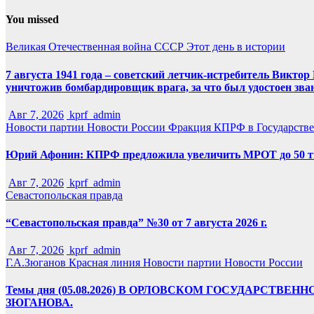
You missed
Великая Отечественная война
СССР
Этот день в истории
7 августа 1941 года – советский летчик-истребитель Викт
уничтожив бомбардировщик врага, за что был удостоен зва
Авг 7, 2026
kprf_admin
Новости партии
Новости России
Фракция КПРФ в Государств
Юрий Афонин: КПРФ предложила увеличить МРОТ до 50 т
Авг 7, 2026
kprf_admin
Севастопольская правда
“Севастопольская правда” №30 от 7 августа 2026 г.
Авг 7, 2026
kprf_admin
Г.А.Зюганов
Красная линия
Новости партии
Новости России
Темы дня (05.08.2026) В ОРЛОВСКОМ ГОСУДАРС
ЗЮГАНОВА.