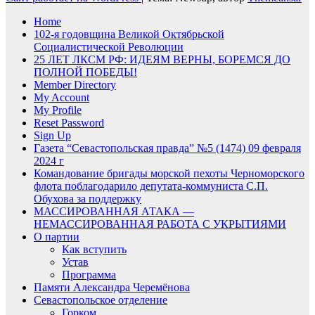
Home
102-я годовщина Великой Октябрьской
Социалистической Революции
25 ЛЕТ ЛКСМ РФ: ИДЕЯМ ВЕРНЫ, БОРЕМСЯ ДО
ПОЛНОЙ ПОБЕДЫ!
Member Directory
My Account
My Profile
Reset Password
Sign Up
Газета “Севастопольская правда” №5 (1474) 09 февраля
2024 г
Командование бригады морской пехоты Черноморского
флота поблагодарило депутата-коммуниста С.П.
Обухова за поддержку
МАССИРОВАННАЯ АТАКА —
НЕМАССИРОВАННАЯ РАБОТА С УКРЫТИЯМИ
О партии
Как вступить
Устав
Программа
Памяти Александра Черемёнова
Севастопольское отделение
Горком