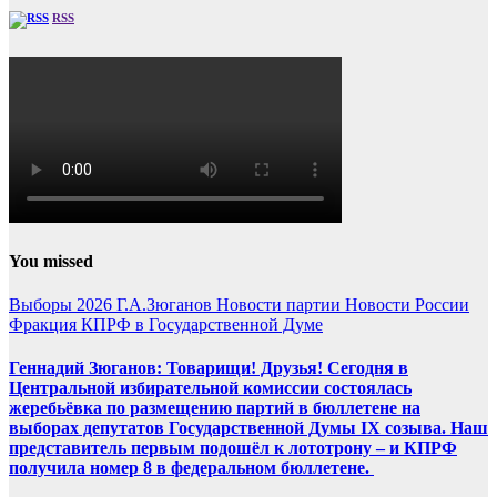
RSS
You missed
Выборы 2026
Г.А.Зюганов
Новости партии
Новости России
Фракция КПРФ в Государственной Думе
Геннадий Зюганов: Товарищи! Друзья! Сегодня в
Центральной избирательной комиссии состоялась
жеребьёвка по размещению партий в бюллетене на
выборах депутатов Государственной Думы IX созыва. Наш
представитель первым подошёл к лототрону – и КПРФ
получила номер 8 в федеральном бюллетене.