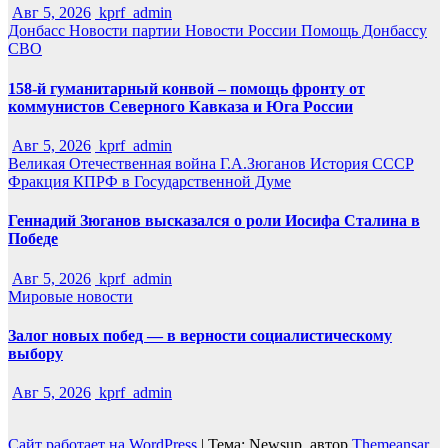
Авг 5, 2026
kprf_admin
Донбасс
Новости партии
Новости России
Помощь Донбассу
СВО
158-й гуманитарный конвой – помощь фронту от
коммунистов Северного Кавказа и Юга России
Авг 5, 2026
kprf_admin
Великая Отечественная война
Г.А.Зюганов
История СССР
Фракция КПРФ в Государственной Думе
Геннадий Зюганов высказался о роли Иосифа Сталина в
Победе
Авг 5, 2026
kprf_admin
Мировые новости
Залог новых побед — в верности социалистическому
выбору
Авг 5, 2026
kprf_admin
Сайт работает на WordPress
|
Тема: Newsup, автор
Themeansar