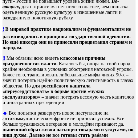
пути» России не повышают уровень жизни людей.
Во-
вторых,
для патриотизма нет ничего опаснее, чем попытка
одеть великую русскую культуру в изношенные лапти и
разодранную полотняную рубаху.
❗️
В мировой практике национализм и фундаментализм не
раз возводились в принципы государственной идеологии.
Но ещё никогда они не приносили процветания странам и
народам.
‼️
Мы обязаны ясно видеть
классовые причины
«раздвоенности» власти.
Казалось бы, опора на свой народ
крайне необходима в условиях обострения натовской угрозы.
Более того, транслировать либеральные мифы лихих 90-х –
значит потерять идейно-политическую легитимность в глазах
общества. Но
для российского капитала
«переусердствовать» в борьбе против «чужих
эксплуататоров»
– значит потерять весомую часть капиталов
и иностранных преференций.
🔥
Все попытки развернуть новое наступление на
антикоммунистическом фронте не приносят успехов. Все
больше трудящихся, ветеранов и молодёжи признают: да,
нынешний образ жизни насыщен товарами и услугами, но
нищ духом
.
Далеко
не все готовы стать рабами