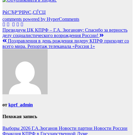
РќСЂР°РІРёС‚СЃСЏ
comments powered by HyperComments
Навигация
Президиум ЦК КПРФ – Г.А. Зюганову: Спасибо за верность
делу социалистического возрождения России!
по
Поздравления в день рождения лидеру КПРФ приходят со
записям
всего мира. Репортаж телеканала «Россия 1»
от
kprf_admin
Похожая запись
Выборы 2026
Г.А.Зюганов
Новости партии
Новости России
Фракция КПРФ в Государственной Думе