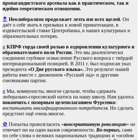
пропагандистского арсенала как в практическом, так и
идейно-теоретическом отношении.
🤴
Неолиберализм продолжает лезть изо всех щелей
. Он
даёт о себе знать в призывах к новой приватизации, в
издевательской ставке Центробанка, в наших культурных и
образовательных потерях.
✊
КПРФ горда своей ролью в оздоровлении культурного и
образовательного поля России
. Это мы диалектически
соединяли глубокое осмысление Русского вопроса с твёрдой
интернациональной позицией. В 2011 г. был подписан указ
президента
«О Дне русского языка».
Это результат нашей
работы вместе с движением «Русский лад» и другими
союзниками партии.
✊
Мы, коммунисты, многое сделали, чтобы сдержать
либерально-соросовский натиск на нашу школу. Нам удалось
покончить с позорным целеполаганием Фурсенко
:
воспитывать квалифицированного потребителя.
Но сделать
предстоит ещё очень многое.
🚫
Попытка провозгласить «
консервативную революцию
» не
отвечает ни на один вызов современности.
Во-первых,
сами
по себе слова о великих национальных традициях и «особом