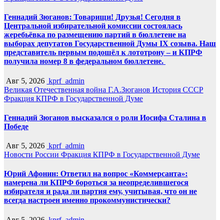
Геннадий Зюганов: Товарищи! Друзья! Сегодня в
Центральной избирательной комиссии состоялась
жеребьёвка по размещению партий в бюллетене на
выборах депутатов Государственной Думы IX созыва. Наш
представитель первым подошёл к лототрону – и КПРФ
получила номер 8 в федеральном бюллетене.
Авг 5, 2026
kprf_admin
Великая Отечественная война
Г.А.Зюганов
История СССР
Фракция КПРФ в Государственной Думе
Геннадий Зюганов высказался о роли Иосифа Сталина в
Победе
Авг 5, 2026
kprf_admin
Новости России
Фракция КПРФ в Государственной Думе
Юрий Афонин: Ответил на вопрос «Коммерсанта»:
намерена ли КПРФ бороться за неопределившегося
избирателя и рада ли партия ему, учитывая, что он не
всегда настроен именно прокоммунистически?
Авг 5, 2026
kprf_admin