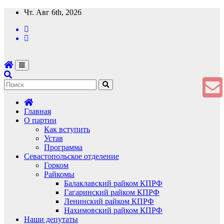
Перейти
Чт. Авг 6th, 2026
к
содержимому
Главная
О партии
Как вступить
Устав
Программа
Севастопольское отделение
Горком
Райкомы
Балаклавский райком КПРФ
Гагаринский райком КПРФ
Ленинский райком КПРФ
Нахимовский райком КПРФ
Наши депутаты