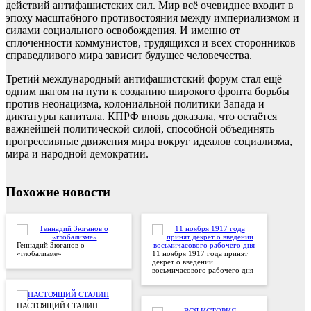
действий антифашистских сил. Мир всё очевиднее входит в
эпоху масштабного противостояния между империализмом и
силами социального освобождения. И именно от
сплоченности коммунистов, трудящихся и всех сторонников
справедливого мира зависит будущее человечества.
Третий международный антифашистский форум стал ещё
одним шагом на пути к созданию широкого фронта борьбы
против неонацизма, колониальной политики Запада и
диктатуры капитала. КПРФ вновь доказала, что остаётся
важнейшей политической силой, способной объединять
прогрессивные движения мира вокруг идеалов социализма,
мира и народной демократии.
Похожие новости
Геннадий Зюганов о
«глобализме»
11 ноября 1917 года принят
декрет о введении
восьмичасового рабочего дня
НАСТОЯЩИЙ СТАЛИН