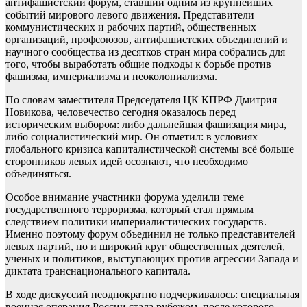
антифашистский форум, ставший одним из крупнейших
событий мирового левого движения. Представители
коммунистических и рабочих партий, общественных
организаций, профсоюзов, антифашистских объединений и
научного сообщества из десятков стран мира собрались для
того, чтобы выработать общие подходы к борьбе против
фашизма, империализма и неоколониализма.
По словам заместителя Председателя ЦК КПРФ Дмитрия
Новикова, человечество сегодня оказалось перед
историческим выбором: либо дальнейшая фашизация мира,
либо социалистический мир. Он отметил: в условиях
глобального кризиса капиталистической системы всё больше
сторонников левых идей осознают, что необходимо
объединяться.
Особое внимание участники форума уделили теме
государственного терроризма, который стал прямым
следствием политики империалистических государств.
Именно поэтому форум объединил не только представителей
левых партий, но и широкий круг общественных деятелей,
ученых и политиков, выступающих против агрессии Запада и
диктата транснационального капитала.
В ходе дискуссий неоднократно подчеркивалось: специальная
военная операция России стала рубежом, после которого