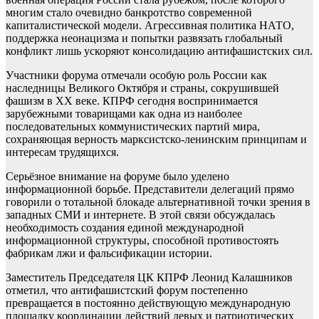
многим стало очевидно банкротство современной
капиталистической модели. Агрессивная политика НАТО,
поддержка неонацизма и попытки развязать глобальный
конфликт лишь ускоряют консолидацию антифашистских сил.
Участники форума отмечали особую роль России как
наследницы Великого Октября и страны, сокрушившей
фашизм в XX веке. КПРФ сегодня воспринимается
зарубежными товарищами как одна из наиболее
последовательных коммунистических партий мира,
сохраняющая верность марксистско-ленинским принципам и
интересам трудящихся.
Серьёзное внимание на форуме было уделено
информационной борьбе. Представители делегаций прямо
говорили о тотальной блокаде альтернативной точки зрения в
западных СМИ и интернете. В этой связи обсуждалась
необходимость создания единой международной
информационной структуры, способной противостоять
фабрикам лжи и фальсификации истории.
Заместитель Председателя ЦК КПРФ Леонид Калашников
отметил, что антифашистский форум постепенно
превращается в постоянно действующую международную
площадку координации действий левых и патриотических