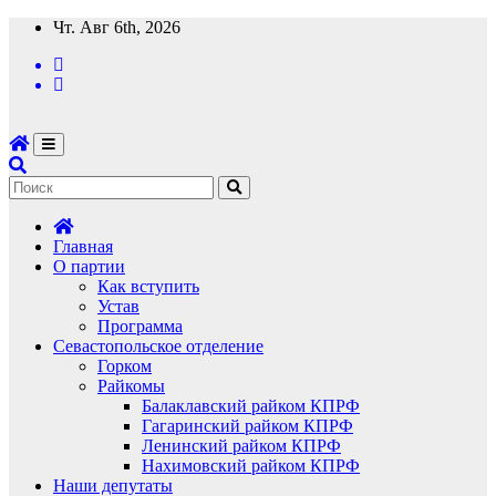
Перейти
Чт. Авг 6th, 2026
к
содержимому
Главная
О партии
Как вступить
Устав
Программа
Севастопольское отделение
Горком
Райкомы
Балаклавский райком КПРФ
Гагаринский райком КПРФ
Ленинский райком КПРФ
Нахимовский райком КПРФ
Наши депутаты