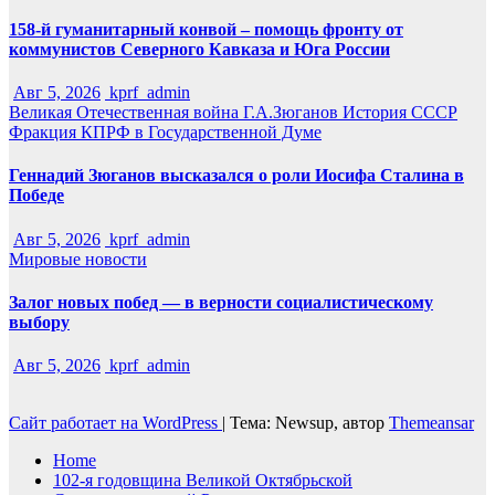
158-й гуманитарный конвой – помощь фронту от
коммунистов Северного Кавказа и Юга России
Авг 5, 2026
kprf_admin
Великая Отечественная война
Г.А.Зюганов
История СССР
Фракция КПРФ в Государственной Думе
Геннадий Зюганов высказался о роли Иосифа Сталина в
Победе
Авг 5, 2026
kprf_admin
Мировые новости
Залог новых побед — в верности социалистическому
выбору
Авг 5, 2026
kprf_admin
Сайт работает на WordPress
|
Тема: Newsup, автор
Themeansar
Home
102-я годовщина Великой Октябрьской