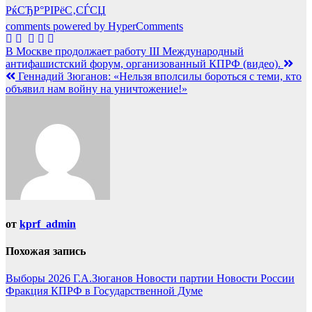
РќСЂР°РІРёС‚СЃСЏ
comments powered by HyperComments
Навигация
В Москве продолжает работу III Международный
антифашистский форум, организованный КПРФ (видео).
по
Геннадий Зюганов: «Нельзя вполсилы бороться с теми, кто
записям
объявил нам войну на уничтожение!»
от
kprf_admin
Похожая запись
Выборы 2026
Г.А.Зюганов
Новости партии
Новости России
Фракция КПРФ в Государственной Думе