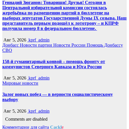
Геннадий Зюганов: Товарищи! Друзья! Сегодня в
Центральной избирательной комиссии состоялась
жеребьёвка по размещению партий в бюллетене на
выборах депутатов Государственной Думы IX созыва. Наш
представитель первым подошёл к лототрону – и КПРФ
получила номер 8 в федеральном бюллетене.
Авг 5, 2026
kprf_admin
Донбасс
Новости партии
Новости России
Помощь Донбассу
СВО
158-й гуманитарный конвой – помощь фронту от
коммунистов Северного Кавказа и Юга России
Авг 5, 2026
kprf_admin
Мировые новости
Залог новых побед — в верности социалистическому
выбору
Авг 5, 2026
kprf_admin
Comments are disabled
Комментарии для сайта
Cackl
e