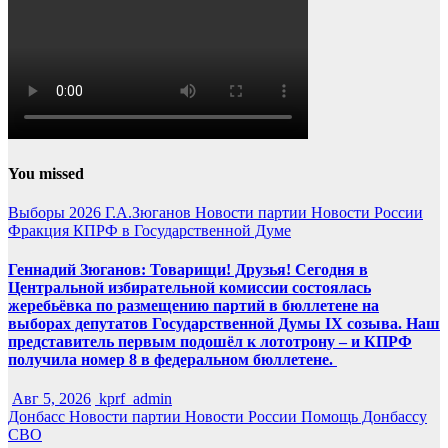
You missed
Выборы 2026
Г.А.Зюганов
Новости партии
Новости России
Фракция КПРФ в Государственной Думе
Геннадий Зюганов: Товарищи! Друзья! Сегодня в
Центральной избирательной комиссии состоялась
жеребьёвка по размещению партий в бюллетене на
выборах депутатов Государственной Думы IX созыва. Наш
представитель первым подошёл к лототрону – и КПРФ
получила номер 8 в федеральном бюллетене.
Авг 5, 2026
kprf_admin
Донбасс
Новости партии
Новости России
Помощь Донбассу
СВО