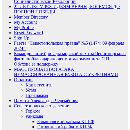
Социалистической Революции
25 ЛЕТ ЛКСМ РФ: ИДЕЯМ ВЕРНЫ, БОРЕМСЯ ДО
ПОЛНОЙ ПОБЕДЫ!
Member Directory
My Account
My Profile
Reset Password
Sign Up
Газета “Севастопольская правда” №5 (1474) 09 февраля
2024 г
Командование бригады морской пехоты Черноморского
флота поблагодарило депутата-коммуниста С.П.
Обухова за поддержку
МАССИРОВАННАЯ АТАКА —
НЕМАССИРОВАННАЯ РАБОТА С УКРЫТИЯМИ
О партии
Как вступить
Устав
Программа
Памяти Александра Черемёнова
Севастопольское отделение
Горком
Райкомы
Балаклавский райком КПРФ
Гагаринский райком КПРФ