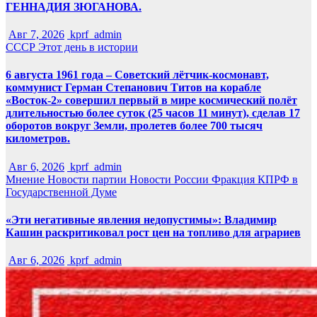
ГЕННАДИЯ ЗЮГАНОВА.
Авг 7, 2026
kprf_admin
СССР
Этот день в истории
6 августа 1961 года – Советский лётчик-космонавт,
коммунист Герман Степанович Титов на корабле
«Восток-2» совершил первый в мире космический полёт
длительностью более суток (25 часов 11 минут), сделав 17
оборотов вокруг Земли, пролетев более 700 тысяч
километров.
Авг 6, 2026
kprf_admin
Мнение
Новости партии
Новости России
Фракция КПРФ в
Государственной Думе
«Эти негативные явления недопустимы»: Владимир
Кашин раскритиковал рост цен на топливо для аграриев
Авг 6, 2026
kprf_admin