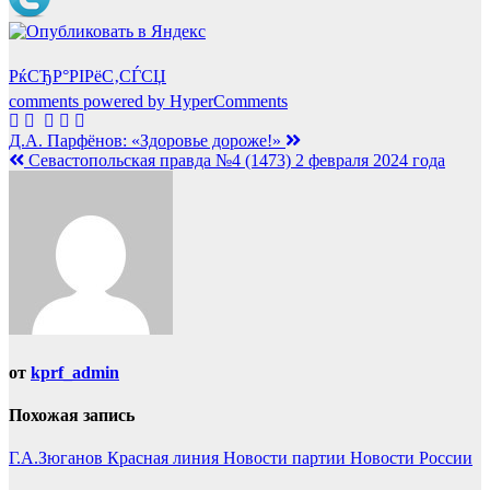
РќСЂР°РІРёС‚СЃСЏ
comments powered by HyperComments
Навигация
Д.А. Парфёнов: «Здоровье дороже!»
Севастопольская правда №4 (1473) 2 февраля 2024 года
по
записям
от
kprf_admin
Похожая запись
Г.А.Зюганов
Красная линия
Новости партии
Новости России