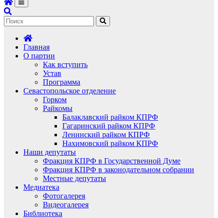
Главная
О партии
Как вступить
Устав
Программа
Севастопольское отделение
Горком
Райкомы
Балаклавский райком КПРФ
Гагаринский райком КПРФ
Ленинский райком КПРФ
Нахимовский райком КПРФ
Наши депутаты
Фракция КПРФ в Государственной Думе
Фракция КПРФ в законодательном собрании
Местные депутаты
Медиатека
Фотогалерея
Видеогалерея
Библиотека