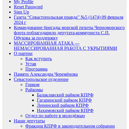
My Profile
Reset Password
Sign Up
Газета “Севастопольская правда” №5 (1474) 09 февраля
2024 г
Командование бригады морской пехоты Черноморского
флота поблагодарило депутата-коммуниста С.П.
Обухова за поддержку
МАССИРОВАННАЯ АТАКА —
НЕМАССИРОВАННАЯ РАБОТА С УКРЫТИЯМИ
О партии
Как вступить
Устав
Программа
Памяти Александра Черемёнова
Севастопольское отделение
Горком
Райкомы
Балаклавский райком КПРФ
Гагаринский райком КПРФ
Ленинский райком КПРФ
Нахимовский райком КПРФ
Отдел по работе в молодёжью
Наши депутаты
Фракция КПРФ в законодательном собрании