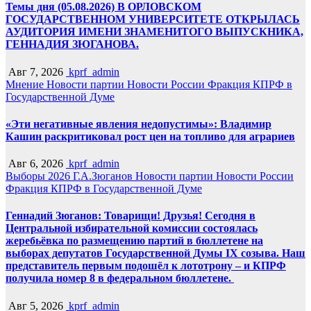
Темы дня (05.08.2026) В ОРЛОВСКОМ
ГОСУДАРСТВЕННОМ УНИВЕРСИТЕТЕ ОТКРЫЛАСЬ
АУДИТОРИЯ ИМЕНИ ЗНАМЕНИТОГО ВЫПУСКНИКА,
ГЕННАДИЯ ЗЮГАНОВА.
Авг 7, 2026
kprf_admin
Мнение
Новости партии
Новости России
Фракция КПРФ в
Государственной Думе
«Эти негативные явления недопустимы»: Владимир
Кашин раскритиковал рост цен на топливо для аграриев
Авг 6, 2026
kprf_admin
Выборы 2026
Г.А.Зюганов
Новости партии
Новости России
Фракция КПРФ в Государственной Думе
Геннадий Зюганов: Товарищи! Друзья! Сегодня в
Центральной избирательной комиссии состоялась
жеребьёвка по размещению партий в бюллетене на
выборах депутатов Государственной Думы IX созыва. Наш
представитель первым подошёл к лототрону – и КПРФ
получила номер 8 в федеральном бюллетене.
Авг 5, 2026
kprf_admin