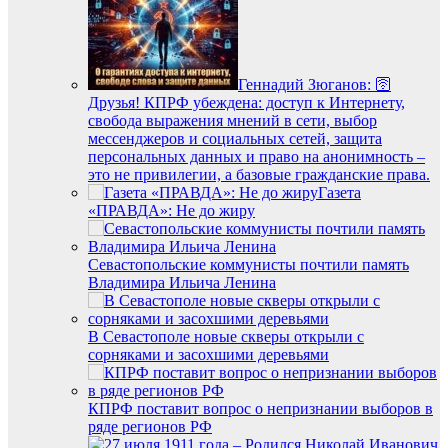
Геннадий Зюганов: 🛜
Друзья! КПРФ убеждена: доступ к Интернету,
свобода выражения мнений в сети, выбор
мессенджеров и социальных сетей, защита
персональных данных и право на анонимность –
это не привилегии, а базовые гражданские права.
Газета
«ПРАВДА»: Не до жиру
Севастопольские коммунисты почтили память
Владимира Ильича Ленина
В Севастополе новые скверы открыли с
сорняками и засохшими деревьями
КПРФ поставит вопрос о непризнании выборов в
ряде регионов PФ