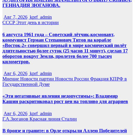
ГЕННАДИЯ ЗЮГАНОВА.
Авг 7, 2026
kprf_admin
СССР
Этот день в истории
6 августа 1961 года – Советский лётчик-космонавт,
коммунист Герман Степанович Титов на корабле
«Восток-2» совершил первый в мире космический полёт
длительностью более суток (25 часов 11 минут), сделав 17
оборотов вокруг Земли, пролетев более 700 тысяч
километров.
Авг 6, 2026
kprf_admin
Мнение
Новости партии
Новости России
Фракция КПРФ в
Государственной Думе
«Эти негативные явления недопустимы»: Владимир
Кашин раскритиковал рост цен на топливо для аграриев
Авг 6, 2026
kprf_admin
Г.А.Зюганов
Красная линия
Сталин
В бронзе и граните: в Орле открыли Аллею Победителей