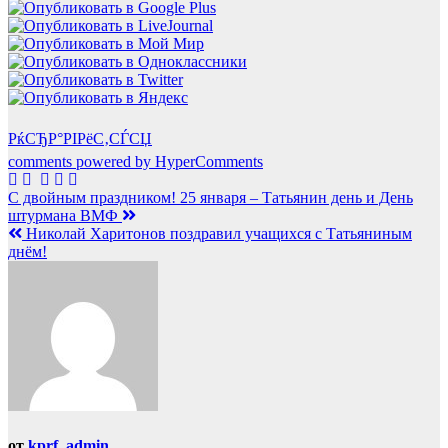
РќСЂР°РІРёС‚СЃСЏ
comments powered by HyperComments
Навигация
С двойным праздником! 25 января – Татьянин день и День
штурмана ВМФ
по
Николай Харитонов поздравил учащихся с Татьяниным
записям
днём!
от
kprf_admin