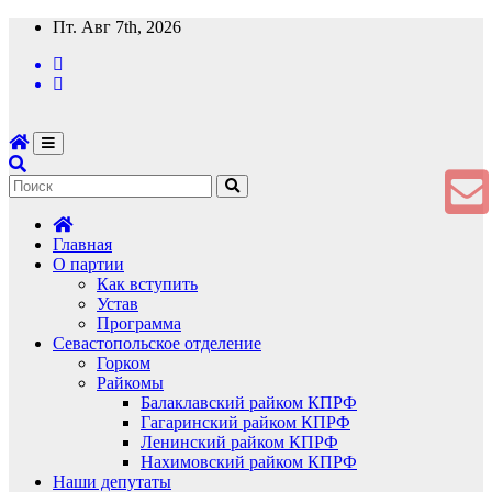
Перейти
Пт. Авг 7th, 2026
к
содержимому
Главная
О партии
Как вступить
Устав
Программа
Севастопольское отделение
Горком
Райкомы
Балаклавский райком КПРФ
Гагаринский райком КПРФ
Ленинский райком КПРФ
Нахимовский райком КПРФ
Наши депутаты