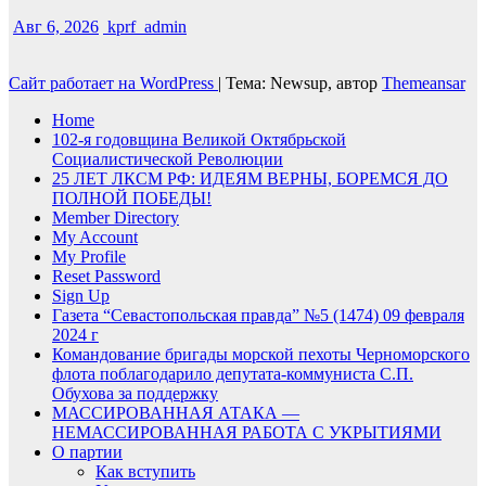
Авг 6, 2026
kprf_admin
Сайт работает на WordPress
|
Тема: Newsup, автор
Themeansar
Home
102-я годовщина Великой Октябрьской
Социалистической Революции
25 ЛЕТ ЛКСМ РФ: ИДЕЯМ ВЕРНЫ, БОРЕМСЯ ДО
ПОЛНОЙ ПОБЕДЫ!
Member Directory
My Account
My Profile
Reset Password
Sign Up
Газета “Севастопольская правда” №5 (1474) 09 февраля
2024 г
Командование бригады морской пехоты Черноморского
флота поблагодарило депутата-коммуниста С.П.
Обухова за поддержку
МАССИРОВАННАЯ АТАКА —
НЕМАССИРОВАННАЯ РАБОТА С УКРЫТИЯМИ
О партии
Как вступить