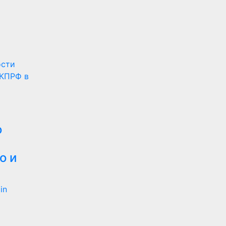
ости
КПРФ в
о
о и
in