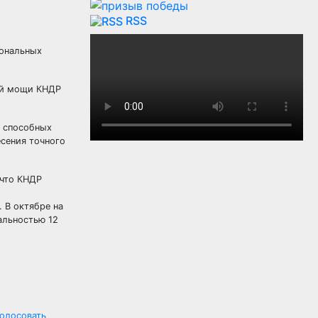
RSS
иональных
ной мощи КНДР
, способных
есения точного
 что КНДР
 В октябре на
альностью 12
голосовать