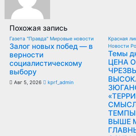
Похожая запись
Газета "Правда"
Мировые новости
Красная л
Залог новых побед — в
Новости Р
Темы дн
верности
ЦЕНА 
социалистическому
ЧРЕЗВ
выбору
ВЫСОК
Авг 5, 2026
kprf_admin
ЗЮГАН
«ТЕРР
СМЫСЛ
ТЕМПЫ
ВЫШЕ 
ГЛАВН