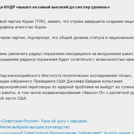
щи КНДР «вышел на самый высокий до сих пор уровень»
вой партии Кореи (ТПК), заявил, что страна завершила создание нац
рафное агентство Кореи.
тарем партии, подчеркнул, что общий уровень статуса и националь
ерены увеличить радиус поражения находящихся на вооружении ракет
расширение радиуса поражения будет сочетаться с возможностью нан
клад южнокорейского Института политических исследований «Асан»,
рации избранного Президента США Джозефа Байдена испытания
рокорейские переговоры по ядерной проблеме не выйдут из тупика.
ракеты, в том числе модернизированная «Хвасон-15» с расчетной д
ой части США.
 «Советская Россия»: Рука об руку с народом
 Китая выбрала высшее руководство
В Севастополе бюджетникам “разъясняют” за кого нужно 