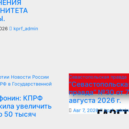
НЕНИЯ
ЕНИТЕТА
Ы.
2026
kprf_admin
ртии
Новости России
Севастопольская правда
“Севастопольска
РФ в Государственной
правда” №30 от 
фонин: КПРФ
августа 2026 г.
ила увеличить
Авг 7, 2026
kprf_admin
о 50 тысяч