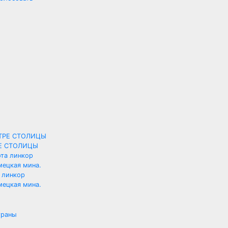
РЕ СТОЛИЦЫ
 линкор
мецкая мина.
траны