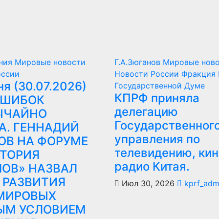
иния
Мировые новости
Г.А.Зюганов
Мировые нов
оссии
Новости России
Фракция 
я (30.07.2026)
Государственной Думе
КПРФ приняла
ОШИБОК
делегацию
ЫЧАЙНО
Государственног
А. ГЕННАДИЙ
управления по
ОВ НА ФОРУМЕ
телевидению, кин
ИТОРИЯ
радио Китая.
ОВ» НАЗВАЛ
 РАЗВИТИЯ
Июл 30, 2026
kprf_adm
МИРОВЫХ
ЫМ УСЛОВИЕМ