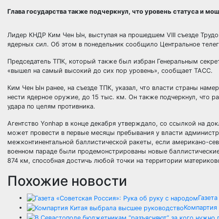
Глава государства также подчеркнул, что уровень статуса и мо
Лидер КНДР Ким Чен Ын, выступая на прошедшем VIII съезде Трудо
ядерных сил. Об этом в понедельник сообщило Центральное телег
Председатель ТПК, который также был избран Генеральным секре
«вышел на самый высокий до сих пор уровень», сообщает ТАСС.
Ким Чен Ын ранее, на съезде ТПК, указал, что власти страны нам
нести ядерное оружие, до 15 тыс. км. Он также подчеркнул, что 
удара по целям противника.
Агентство Yonhap в конце декабря утверждало, со ссылкой на до
может провести в первые месяцы пребывания у власти админист
межконтинентальной баллистической ракеты, если американо-севе
военном параде были продемонстрированы новые баллистические 
874 км, способная достичь любой точки на территории материков
Похожие новости
Газета
Компартия