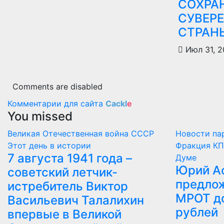
СОХРА
СУВЕР
СТРАН
Июл 31, 
Comments are disabled
Комментарии для сайта
Cackl
e
You missed
Великая Отечественная война
СССР
Новости па
Этот день в истории
Фракция КП
7 августа 1941 года –
Думе
Юрий А
советский летчик-
предлож
истребитель Виктор
МРОТ д
Васильевич Талалихин
рублей
впервые в Великой