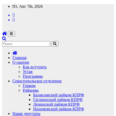
Перейти
Пт. Авг 7th, 2026
к
содержимому
Главная
О партии
Как вступить
Устав
Программа
Севастопольское отделение
Горком
Райкомы
Балаклавский райком КПРФ
Гагаринский райком КПРФ
Ленинский райком КПРФ
Нахимовский райком КПРФ
Наши депутаты