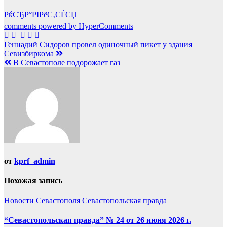
РќСЂР°РІРёС‚СЃСЏ
comments powered by HyperComments
Навигация
Геннадий Сидоров провел одиночный пикет у здания
Севизбиркома
по
В Севастополе подорожает газ
записям
от
kprf_admin
Похожая запись
Новости Севастополя
Севастопольская правда
“Севастопольская правда” № 24 от 26 июня 2026 г.