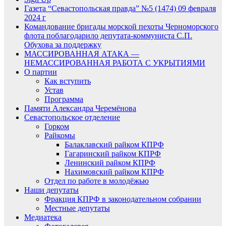
Газета “Севастопольская правда” №5 (1474) 09 февраля
2024 г
Командование бригады морской пехоты Черноморского
флота поблагодарило депутата-коммуниста С.П.
Обухова за поддержку
МАССИРОВАННАЯ АТАКА —
НЕМАССИРОВАННАЯ РАБОТА С УКРЫТИЯМИ
О партии
Как вступить
Устав
Программа
Памяти Александра Черемёнова
Севастопольское отделение
Горком
Райкомы
Балаклавский райком КПРФ
Гагаринский райком КПРФ
Ленинский райком КПРФ
Нахимовский райком КПРФ
Отдел по работе в молодёжью
Наши депутаты
Фракция КПРФ в законодательном собрании
Местные депутаты
Медиатека