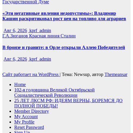
Государственной Думе
«Эти негативные явления недопустимы»: Владимир
Кашин раскритиковал рост цен на топливо для аграриев
Авг 6, 2026
kprf_admin
Г.А.Зюганов
Красная линия
Сталин
В бронзе и граните: в Орле открыли Аллею Победителей
Авг 6, 2026
kprf_admin
Сайт работает на WordPress
|
Тема: Newsup, автор
Themeansar
Home
102-я годовщина Великой Октябрьской
Социалистической Революции
25 ЛЕТ ЛКСМ РФ: ИДЕЯМ ВЕРНЫ, БОРЕМСЯ ДО
ПОЛНОЙ ПОБЕДЫ!
Member Directory
My Account
My Profile
Reset Password
Sign Up