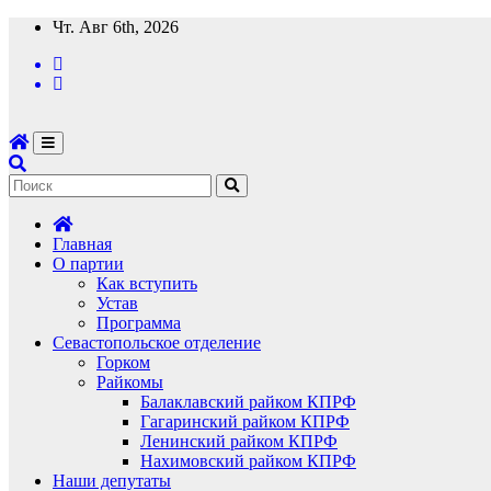
Перейти
Чт. Авг 6th, 2026
к
содержимому
Главная
О партии
Как вступить
Устав
Программа
Севастопольское отделение
Горком
Райкомы
Балаклавский райком КПРФ
Гагаринский райком КПРФ
Ленинский райком КПРФ
Нахимовский райком КПРФ
Наши депутаты