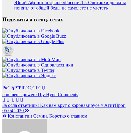
Юрий Афонин в эфире «России-1»: Олигархи должны
понять: от общей беды на самолете не улететь
Поделиться в соц. сетях
РќСЂР°РІРёС‚СЃСЏ
comments powered by HyperComments
Навигация
За осла ответишь! Как вам врут о коронавирусе // АгитПроп
05.04.2020
по
Константин Сёмин. Коротко о главном
записям