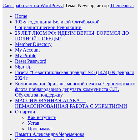
Сайт работает на WordPress
|
Тема: Newsup, автор
Themeansar
Home
102-я годовщина Великой Октябрьской
Социалистической Революции
25 ЛЕТ ЛКСМ РФ: ИДЕЯМ ВЕРНЫ, БОРЕМСЯ ДО
ПОЛНОЙ ПОБЕДЫ!
Member Directory
My Account
My Profile
Reset Password
Sign Up
Газета “Севастопольская правда” №5 (1474) 09 февраля
2024 г
Командование бригады морской пехоты Черноморского
флота поблагодарило депутата-коммуниста С.П.
Обухова за поддержку
МАССИРОВАННАЯ АТАКА —
НЕМАССИРОВАННАЯ РАБОТА С УКРЫТИЯМИ
О партии
Как вступить
Устав
Программа
Памяти Александра Черемёнова
Севастопольское отделение