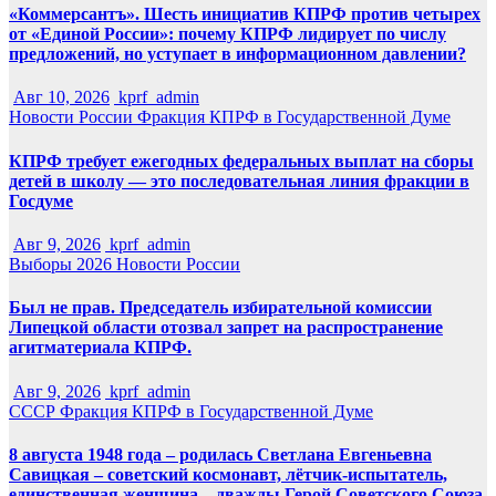
«Коммерсантъ». Шесть инициатив КПРФ против четырех
от «Единой России»: почему КПРФ лидирует по числу
предложений, но уступает в информационном давлении?
Авг 10, 2026
kprf_admin
Новости России
Фракция КПРФ в Государственной Думе
КПРФ требует ежегодных федеральных выплат на сборы
детей в школу — это последовательная линия фракции в
Госдуме
Авг 9, 2026
kprf_admin
Выборы 2026
Новости России
Был не прав. Председатель избирательной комиссии
Липецкой области отозвал запрет на распространение
агитматериала КПРФ.
Авг 9, 2026
kprf_admin
СССР
Фракция КПРФ в Государственной Думе
8 августа 1948 года – родилась Светлана Евгеньевна
Савицкая – советский космонавт, лётчик-испытатель,
единственная женщина – дважды Герой Советского Союза