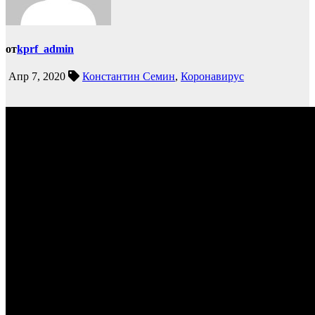
от
kprf_admin
Апр 7, 2020
Константин Семин
,
Коронавирус