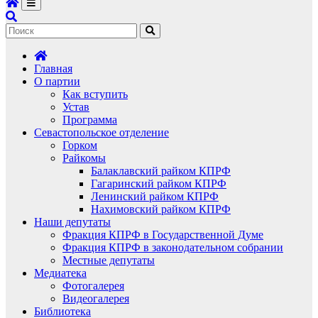
Главная
О партии
Как вступить
Устав
Программа
Севастопольское отделение
Горком
Райкомы
Балаклавский райком КПРФ
Гагаринский райком КПРФ
Ленинский райком КПРФ
Нахимовский райком КПРФ
Наши депутаты
Фракция КПРФ в Государственной Думе
Фракция КПРФ в законодательном собрании
Местные депутаты
Медиатека
Фотогалерея
Видеогалерея
Библиотека