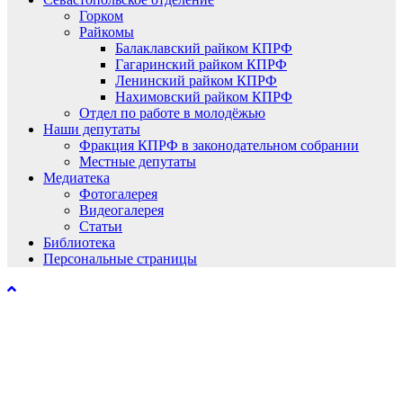
Горком
Райкомы
Балаклавский райком КПРФ
Гагаринский райком КПРФ
Ленинский райком КПРФ
Нахимовский райком КПРФ
Отдел по работе в молодёжью
Наши депутаты
Фракция КПРФ в законодательном собрании
Местные депутаты
Медиатека
Фотогалерея
Видеогалерея
Статьи
Библиотека
Персональные страницы