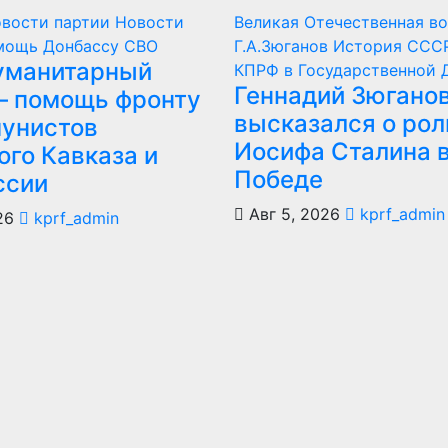
вости партии
Новости
Великая Отечественная в
мощь Донбассу
СВО
Г.А.Зюганов
История ССС
гуманитарный
КПРФ в Государственной 
Геннадий Зюгано
 – помощь фронту
высказался о рол
мунистов
Иосифа Сталина 
ого Кавказа и
Победе
ссии
Авг 5, 2026
kprf_admin
26
kprf_admin