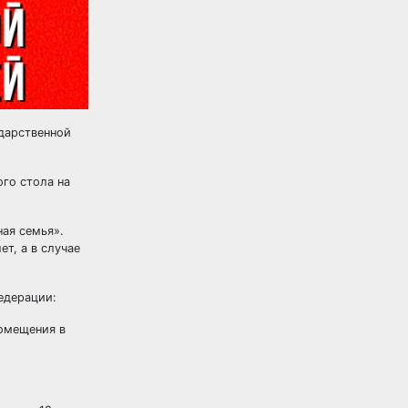
дарственной
го стола на
ная семья».
т, а в случае
едерации:
помещения в