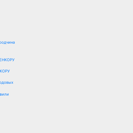
ородчина
НКОРУ
годовых
явили