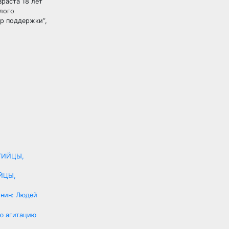
раста 18 лет
лого
ер поддержки”,
ЙЦЫ,
нин: Людей
ю агитацию