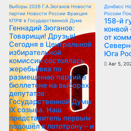
Выборы 2026
Г.А.Зюганов
Новости
Донбасс
Но
партии
Новости России
Фракция
России
По
158-й 
КПРФ в Государственной Думе
Геннадий Зюганов:
конвой
Товарищи! Друзья!
от ком
Сегодня в Центральной
Северн
избирательной
Юга Ро
комиссии состоялась
Авг 5, 20
жеребьёвка по
размещению партий в
бюллетене на выборах
депутатов
Государственной Думы
IX созыва. Наш
представитель первым
подошёл к лототрону – и