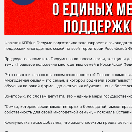
Фракция КПРФ в Госдуме подготовила законопроект о законодате
поддержки многодетных семей по всей территории Российской Фе
Председатель комитета Госдумы по вопросам семьи, женщин и дет
тему «Правовое положение многодетных семей в Российской Фед
“Что нового и главного в нашем законопроекте? Первое и самое г
Многодетная семья – это семья, в которой родители воспитывают 
обучения по очной форме – до окончания обучения, но не более че
Во-вторых, по словам депутата, это – единые меры государствен
“Семьи, которые воспитывают пятерых и более детей, имеют пра
собственность для своей многодетной семьи”, – пояснила Останин
Коммунистка также добавила, что законопроектом предлагается 