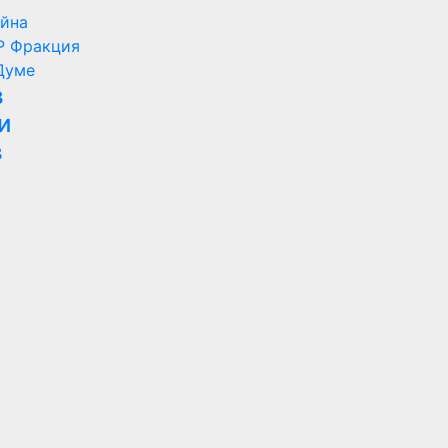
ойна
Р
Фракция
Думе
в
и
в