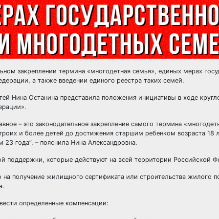
льном закреплении термина «многодетная семья», единых мерах госу
дерации, а также введении единого реестра таких семей.
ей Нина Останина представила положения инициативы в ходе кругло
ерации».
лавное – это законодательное закрепление самого термина «многодет
троих и более детей до достижения старшим ребенком возраста 18 ле
м 23 года”, – пояснила Нина Александровна.
ной поддержки, которые действуют на всей территории Российской Ф
во на получение жилищного сертификата или строительства жилого 
а.
ввести определенные компенсации: