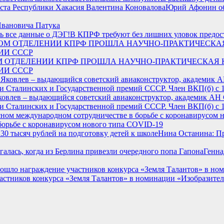
Юрий Афонин об 
вановича Патука
В КПРФ требуют без лишних уловок предост
М ОТДЕЛЕНИИ КПРФ ПРОШЛА НАУЧНО-ПРАКТИЧЕСКАЯ
ИИ СССР
Яковлев – выдающийся советский авиаконструктор, академик АН
и Сталинских и Государственной премий СССР. Член ВКП(б) с 1
борьбе с коронавирусом нового типа COVID-19
️Нина Останина: П
Генна
стников конкурса «Земля Талантов» в номинации «Изобразител