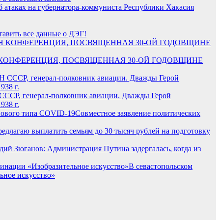
атаках на губернатора-коммуниста Республики Хакасия
авить все данные о ДЭГ!
 КОНФЕРЕНЦИЯ, ПОСВЯЩЕННАЯ 30-ОЙ ГОДОВЩИНЕ
 СССР, генерал-полковник авиации. Дважды Герой
938 г.
Совместное заявление политических
редлагаю выплатить семьям до 30 тысяч рублей на подготовку
дий Зюганов: Администрация Путина задергалась, когда из
В севастопольском
ьное искусство»