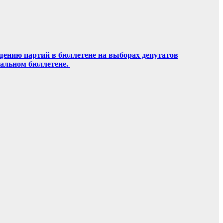
щению партий в бюллетене на выборах депутатов
ральном бюллетене.