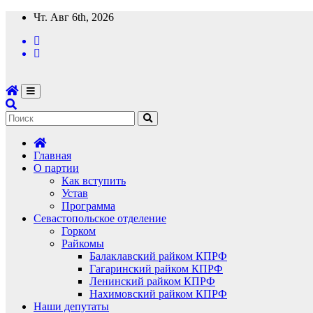
Перейти
Чт. Авг 6th, 2026
к
содержимому
Главная
О партии
Как вступить
Устав
Программа
Севастопольское отделение
Горком
Райкомы
Балаклавский райком КПРФ
Гагаринский райком КПРФ
Ленинский райком КПРФ
Нахимовский райком КПРФ
Наши депутаты