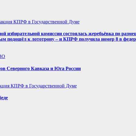
акция КПРФ в Государственной Думе
ой избирательной комиссии состоялась жеребьёвка по разме
ым подошёл к лототрону – и КПРФ получила номер 8 в феде
ВО
ов Северного Кавказа и Юга России
кция КПРФ в Государственной Думе
беде