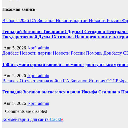
Похожая запись
Выборы 2026
Г.А.Зюганов
Новости партии
Новости России
Фр
Геннадий Зюганов: Товарищи! Друзья! Сегодня в Центральн
Государственной Думы IX созыва. Наш представитель перв
Авг 5, 2026
kprf_admin
Донбасс
Новости партии
Новости России
Помощь Донбассу
С
158-й гуманитарный конвой – помощь фронту от коммунист
Авг 5, 2026
kprf_admin
Великая Отечественная война
Г.А.Зюганов
История СССР
Фра
Геннадий Зюганов высказался о роли Иосифа Сталина в По
Авг 5, 2026
kprf_admin
Comments are disabled
Комментарии для сайта
Cackl
e