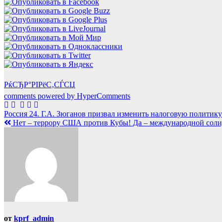
РќСЂР°РІРёС‚СЃСЏ
comments powered by HyperComments
Навигация
Россия 24. Г.А. Зюганов призвал изменить налоговую политик
Нет – террору США против Кубы! Да – международной сол
по
записям
от
kprf_admin